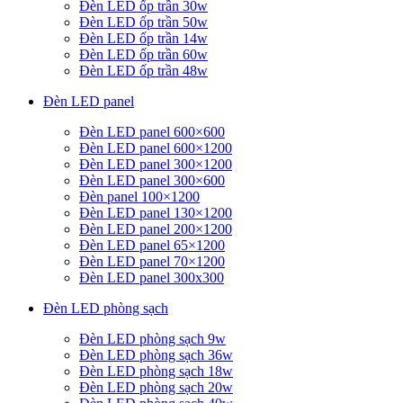
Đèn LED ốp trần 30w
Đèn LED ốp trần 50w
Đèn LED ốp trần 14w
Đèn LED ốp trần 60w
Đèn LED ốp trần 48w
Đèn LED panel
Đèn LED panel 600×600
Đèn LED panel 600×1200
Đèn LED panel 300×1200
Đèn LED panel 300×600
Đèn panel 100×1200
Đèn LED panel 130×1200
Đèn LED panel 200×1200
Đèn LED panel 65×1200
Đèn LED panel 70×1200
Đèn LED panel 300x300
Đèn LED phòng sạch
Đèn LED phòng sạch 9w
Đèn LED phòng sạch 36w
Đèn LED phòng sạch 18w
Đèn LED phòng sạch 20w