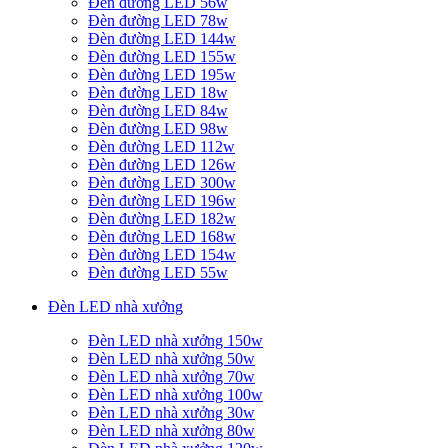
Đèn đường LED 56w
Đèn đường LED 78w
Đèn đường LED 144w
Đèn đường LED 155w
Đèn đường LED 195w
Đèn đường LED 18w
Đèn đường LED 84w
Đèn đường LED 98w
Đèn đường LED 112w
Đèn đường LED 126w
Đèn đường LED 300w
Đèn đường LED 196w
Đèn đường LED 182w
Đèn đường LED 168w
Đèn đường LED 154w
Đèn đường LED 55w
Đèn LED nhà xưởng
Đèn LED nhà xưởng 150w
Đèn LED nhà xưởng 50w
Đèn LED nhà xưởng 70w
Đèn LED nhà xưởng 100w
Đèn LED nhà xưởng 30w
Đèn LED nhà xưởng 80w