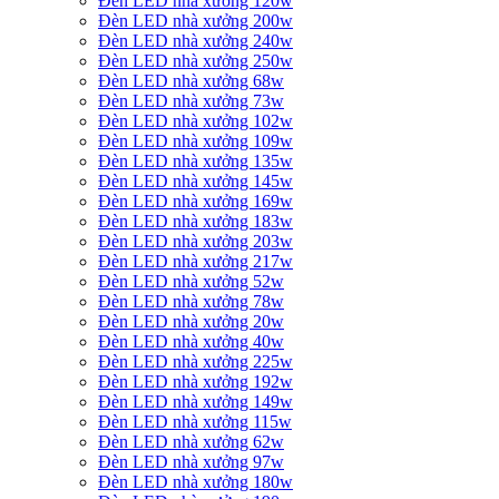
Đèn LED nhà xưởng 120w
Đèn LED nhà xưởng 200w
Đèn LED nhà xưởng 240w
Đèn LED nhà xưởng 250w
Đèn LED nhà xưởng 68w
Đèn LED nhà xưởng 73w
Đèn LED nhà xưởng 102w
Đèn LED nhà xưởng 109w
Đèn LED nhà xưởng 135w
Đèn LED nhà xưởng 145w
Đèn LED nhà xưởng 169w
Đèn LED nhà xưởng 183w
Đèn LED nhà xưởng 203w
Đèn LED nhà xưởng 217w
Đèn LED nhà xưởng 52w
Đèn LED nhà xưởng 78w
Đèn LED nhà xưởng 20w
Đèn LED nhà xưởng 40w
Đèn LED nhà xưởng 225w
Đèn LED nhà xưởng 192w
Đèn LED nhà xưởng 149w
Đèn LED nhà xưởng 115w
Đèn LED nhà xưởng 62w
Đèn LED nhà xưởng 97w
Đèn LED nhà xưởng 180w