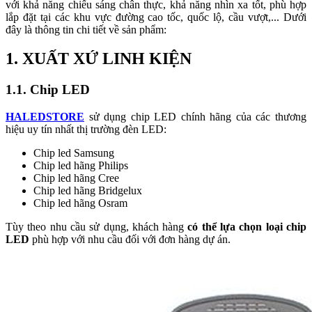
với khả năng chiếu sáng chân thực, khả năng nhìn xa tốt, phù hợp
lắp đặt tại các khu vực đường cao tốc, quốc lộ, cầu vượt,... Dưới
đây là thông tin chi tiết về sản phẩm:
1. XUẤT XỨ LINH KIỆN
1.1. Chip LED
HALEDSTORE
sử dụng chip LED chính hãng của các thương
hiệu uy tín nhất thị trường đèn LED:
Chip led Samsung
Chip led hãng
Philips
Chip led hãng Cree
Chip led hãng
Bridgelux
Chip led hãng
Osram
Tùy theo nhu cầu sử dụng, khách hàng
có thể lựa chọn loại chip
LED
phù hợp với nhu cầu đối với đơn hàng dự án.