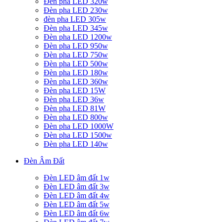
Đèn pha LED 320w
Đèn pha LED 230w
đèn pha LED 305w
Đèn pha LED 345w
Đèn pha LED 1200w
Đèn pha LED 950w
Đèn pha LED 750w
Đèn pha LED 500w
Đèn pha LED 180w
Đèn pha LED 360w
Đèn pha LED 15W
Đèn pha LED 36w
Đèn pha LED 81W
Đèn pha LED 800w
Đèn pha LED 1000W
Đèn pha LED 1500w
Đèn pha LED 140w
Đèn Âm Đất
Đèn LED âm đất 1w
Đèn LED âm đất 3w
Đèn LED âm đất 4w
Đèn LED âm đất 5w
Đèn LED âm đất 6w