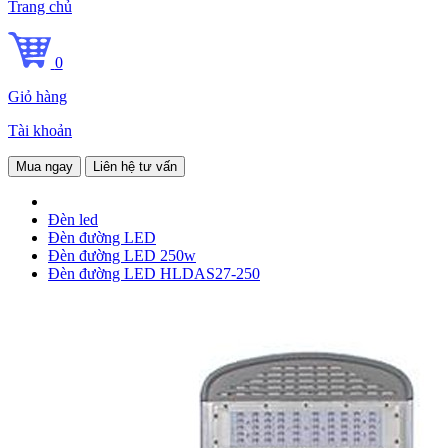
Trang chủ
0
Giỏ hàng
Tài khoản
Mua ngay
Liên hệ tư vấn
Đèn led
Đèn đường LED
Đèn đường LED 250w
Đèn đường LED HLDAS27-250