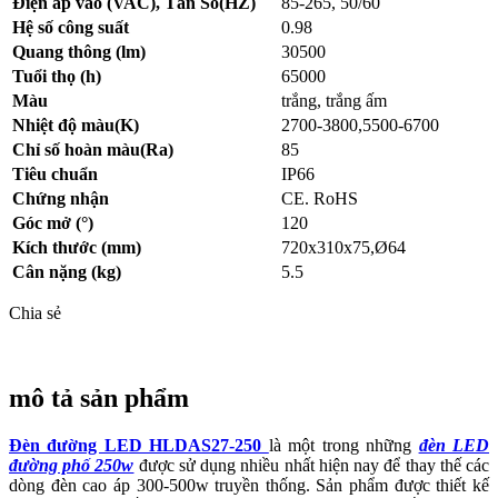
Điện áp vào (VAC), Tần Số(HZ)
85-265, 50/60
Hệ số công suất
0.98
Quang thông (lm)
30500
Tuổi thọ (h)
65000
Màu
trắng, trắng ấm
Nhiệt độ màu(K)
2700-3800,5500-6700
Chỉ số hoàn màu(Ra)
85
Tiêu chuẩn
IP66
Chứng nhận
CE. RoHS
Góc mở (°)
120
Kích thước (mm)
720x310x75,Ø64
Cân nặng (kg)
5.5
Chia sẻ
mô tả sản phẩm
Đèn đường LED HLDAS27-250
là một trong những
đèn LED
đường phố 250w
được sử dụng nhiều nhất hiện nay để thay thế các
dòng đèn cao áp 300-500w truyền thống. Sản phẩm được thiết kế