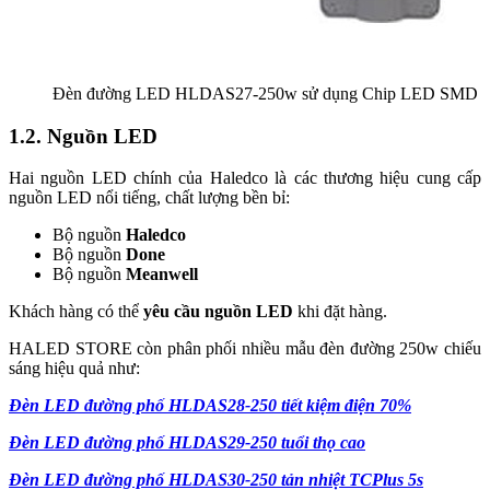
Đèn đường LED HLDAS27-250w sử dụng Chip LED SMD
1.2. Nguồn LED
Hai nguồn LED chính của Haledco là các thương hiệu cung cấp
nguồn LED nổi tiếng, chất lượng bền bỉ:
Bộ nguồn
Haledco
Bộ nguồn
Done
Bộ nguồn
Meanwell
Khách hàng có thể
yêu cầu nguồn LED
khi đặt hàng.
HALED STORE còn phân phối nhiều mẫu đèn đường 250w chiếu
sáng hiệu quả như:
Đèn LED đường phố HLDAS28-250 tiết kiệm điện 70%
Đèn LED đường phố HLDAS29-250 tuổi thọ cao
Đèn LED đường phố HLDAS30-250 tản nhiệt TCPlus 5s