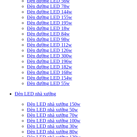
Đèn đường LED 56w
Đèn đường LED 78w
Đèn đường LED 144w
Đèn đường LED 155w
Đèn đường LED 195w
Đèn đường LED 18w
Đèn đường LED 84w
Đèn đường LED 98w
Đèn đường LED 112w
Đèn đường LED 126w
Đèn đường LED 300w
Đèn đường LED 196w
Đèn đường LED 182w
Đèn đường LED 168w
Đèn đường LED 154w
Đèn đường LED 55w
Đèn LED nhà xưởng
Đèn LED nhà xưởng 150w
Đèn LED nhà xưởng 50w
Đèn LED nhà xưởng 70w
Đèn LED nhà xưởng 100w
Đèn LED nhà xưởng 30w
Đèn LED nhà xưởng 80w