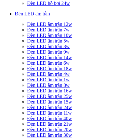
Đèn LED hồ bơi 24w
Đèn LED âm trần
Đèn LED âm trần 12w
Đèn LED âm trần 7w
Đèn LED âm trần 10w
Đèn LED âm trần 5w
Đèn LED âm trần 3w
Đèn LED âm trần 9w
Đèn LED âm trần 14w
Đèn LED âm trần 6w
Đèn LED âm trần 18w
Đèn LED âm trần 4w
Đèn LED âm trần 1w
Đèn LED âm trần 8w
Đèn LED âm trần 16w
Đèn LED âm trần 25w
Đèn LED âm trần 15w
Đèn LED âm trần 24w
Đèn LED âm trần 11w
Đèn LED âm trần 40w
Đèn LED âm trần 21w
Đèn LED âm trần 20w
Đèn LED âm trần 30w