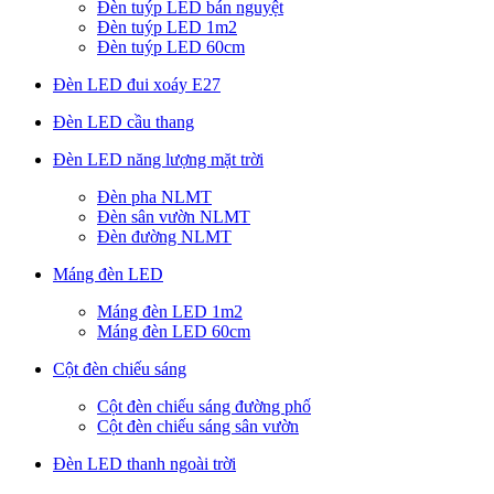
Đèn tuýp LED bán nguyệt
Đèn tuýp LED 1m2
Đèn tuýp LED 60cm
Đèn LED đui xoáy E27
Đèn LED cầu thang
Đèn LED năng lượng mặt trời
Đèn pha NLMT
Đèn sân vườn NLMT
Đèn đường NLMT
Máng đèn LED
Máng đèn LED 1m2
Máng đèn LED 60cm
Cột đèn chiếu sáng
Cột đèn chiếu sáng đường phố
Cột đèn chiếu sáng sân vườn
Đèn LED thanh ngoài trời