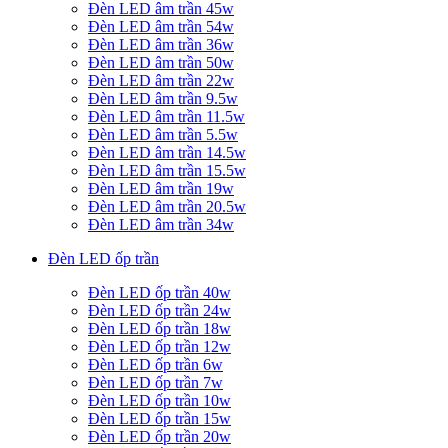
Đèn LED âm trần 45w
Đèn LED âm trần 54w
Đèn LED âm trần 36w
Đèn LED âm trần 50w
Đèn LED âm trần 22w
Đèn LED âm trần 9.5w
Đèn LED âm trần 11.5w
Đèn LED âm trần 5.5w
Đèn LED âm trần 14.5w
Đèn LED âm trần 15.5w
Đèn LED âm trần 19w
Đèn LED âm trần 20.5w
Đèn LED âm trần 34w
Đèn LED ốp trần
Đèn LED ốp trần 40w
Đèn LED ốp trần 24w
Đèn LED ốp trần 18w
Đèn LED ốp trần 12w
Đèn LED ốp trần 6w
Đèn LED ốp trần 7w
Đèn LED ốp trần 10w
Đèn LED ốp trần 15w
Đèn LED ốp trần 20w