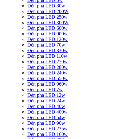
Đèn pha LED 3w
Đèn pha LED 80w
Đèn pha LED 200W
Đèn pha LED 250w
Đèn pha LED 300W
Đèn pha LED 600w
Đèn pha LED 900w
Đèn pha LED 120w
Đèn pha LED 70w
Đèn pha LED 330w
Đèn pha LED 110w
Đèn pha LED 270w
Đèn pha LED 280w
Đèn pha LED 240w
Đèn pha LED 650w
Đèn pha LED 960w
Đèn pha LED 7w
Đèn pha LED 12w
Đèn pha LED 24w
Đèn pha LED 40w
Đèn pha LED 400w
Đèn pha LED 54w
Đèn pha LED 90w
Đèn pha LED 235w
Đèn pha LED 160w