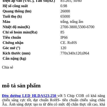
Điện áp vào (VAC), Tần Số(HZ)
85-265, 50/60
Hệ số công suất
0.98
Quang thông (lm)
26000
Tuổi thọ (h)
65000
Màu
trắng, trắng ấm
Nhiệt độ màu(K)
2700-3800,5500-6700
Chỉ số hoàn màu(Ra)
85
Tiêu chuẩn
IP66
Chứng nhận
CE. RoHS
Góc mở (°)
120
Kích thước (mm)
770x340x120,Ø64
Cân nặng (kg)
Chia sẻ
mô tả sản phẩm
Đèn đường LED HLDAS23-250
với 5 Chip COB có khả năng
chiếu sáng cực tốt, đạt chuẩn RoHS- tiêu chuẩn chiếu sáng châu
Âu. Ánh sáng được tạo ra từ đèn có mức độ chân thực rất cao, khả