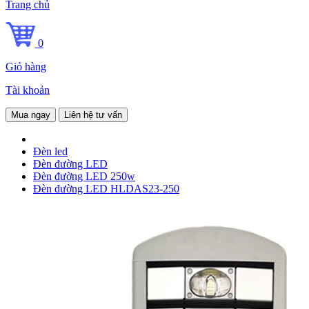
Trang chủ
0
Giỏ hàng
Tài khoản
Mua ngay
Liên hệ tư vấn
Đèn led
Đèn đường LED
Đèn đường LED 250w
Đèn đường LED HLDAS23-250