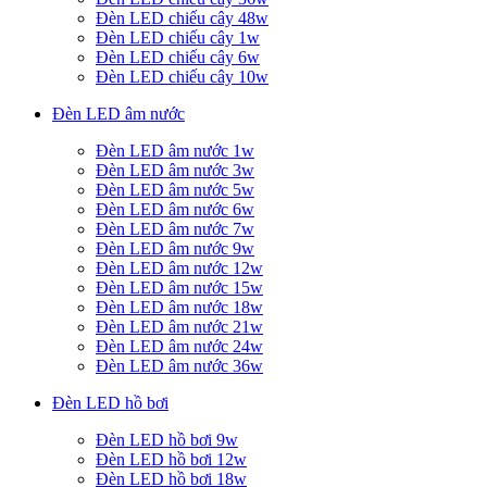
Đèn LED chiếu cây 48w
Đèn LED chiếu cây 1w
Đèn LED chiếu cây 6w
Đèn LED chiếu cây 10w
Đèn LED âm nước
Đèn LED âm nước 1w
Đèn LED âm nước 3w
Đèn LED âm nước 5w
Đèn LED âm nước 6w
Đèn LED âm nước 7w
Đèn LED âm nước 9w
Đèn LED âm nước 12w
Đèn LED âm nước 15w
Đèn LED âm nước 18w
Đèn LED âm nước 21w
Đèn LED âm nước 24w
Đèn LED âm nước 36w
Đèn LED hồ bơi
Đèn LED hồ bơi 9w
Đèn LED hồ bơi 12w
Đèn LED hồ bơi 18w