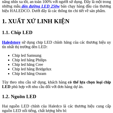
năng nhìn xa tốt, an toàn 100% với người sử dụng. Đây là một trong
những mẫu
đèn đường LED 250w
bán chạy hàng đầu của thương
hiệu HALEDCO. Dưới đây là các thông tin chi tiết về sản phẩm.
1. XUẤT XỨ LINH KIỆN
1.1. Chip LED
Haledstore
sử dụng chip LED chính hãng của các thương hiệu uy
tín nhất thị trường đèn LED:
Chip led Samsung
Chip led hãng Philips
Chip led hãng Cree
Chip led hãng Bridgelux
Chip led hãng Osram
Tùy theo nhu cầu sử dụng, khách hàng
có thể lựa chọn loại chip
LED
phù hợp với nhu cầu đối với đơn hàng dự án.
1.2. Nguồn LED
Hai nguồn LED chính của Haledco là các thương hiệu cung cấp
nguồn LED nổi tiếng, chất lượng bền bỉ: