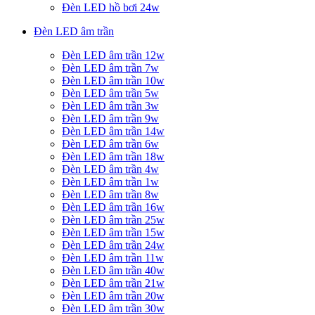
Đèn LED hồ bơi 24w
Đèn LED âm trần
Đèn LED âm trần 12w
Đèn LED âm trần 7w
Đèn LED âm trần 10w
Đèn LED âm trần 5w
Đèn LED âm trần 3w
Đèn LED âm trần 9w
Đèn LED âm trần 14w
Đèn LED âm trần 6w
Đèn LED âm trần 18w
Đèn LED âm trần 4w
Đèn LED âm trần 1w
Đèn LED âm trần 8w
Đèn LED âm trần 16w
Đèn LED âm trần 25w
Đèn LED âm trần 15w
Đèn LED âm trần 24w
Đèn LED âm trần 11w
Đèn LED âm trần 40w
Đèn LED âm trần 21w
Đèn LED âm trần 20w
Đèn LED âm trần 30w