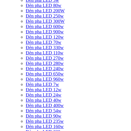
Đèn pha LED 3w
Đèn pha LED 80w
Đèn pha LED 200W
Đèn pha LED 250w
Đèn pha LED 300W
Đèn pha LED 600w
Đèn pha LED 900w
Đèn pha LED 120w
Đèn pha LED 70w
Đèn pha LED 330w
Đèn pha LED 110w
Đèn pha LED 270w
Đèn pha LED 280w
Đèn pha LED 240w
Đèn pha LED 650w
Đèn pha LED 960w
Đèn pha LED 7w
Đèn pha LED 12w
Đèn pha LED 24w
Đèn pha LED 40w
Đèn pha LED 400w
Đèn pha LED 54w
Đèn pha LED 90w
Đèn pha LED 235w
Đèn pha LED 160w