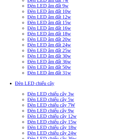
Đèn LED âm đất 7w
Đèn LED âm đất 9w
Đèn LED âm đất 10w
Đèn LED âm đất 12w
Đèn LED âm đất 15w
Đèn LED âm đất 16w
Đèn LED âm đất 18w
Đèn LED âm đất 20w
Đèn LED âm đất 24w
Đèn LED âm đất 25w
Đèn LED âm đất 30w
Đèn LED âm đất 36w
Đèn LED âm đất 50w
Đèn LED âm đất 31w
Đèn LED chiếu cây
Đèn LED chiếu cây 3w
Đèn LED chiếu cây 5w
Đèn LED chiếu cây 7W
Đèn LED chiếu cây 9w
Đèn LED chiếu cây 12w
Đèn LED chiếu cây 15w
Đèn LED chiếu cây 18w
Đèn LED chiếu cây 24w
Đèn LED chiếu cây 36w