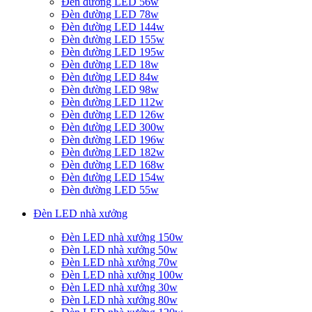
Đèn đường LED 56w
Đèn đường LED 78w
Đèn đường LED 144w
Đèn đường LED 155w
Đèn đường LED 195w
Đèn đường LED 18w
Đèn đường LED 84w
Đèn đường LED 98w
Đèn đường LED 112w
Đèn đường LED 126w
Đèn đường LED 300w
Đèn đường LED 196w
Đèn đường LED 182w
Đèn đường LED 168w
Đèn đường LED 154w
Đèn đường LED 55w
Đèn LED nhà xưởng
Đèn LED nhà xưởng 150w
Đèn LED nhà xưởng 50w
Đèn LED nhà xưởng 70w
Đèn LED nhà xưởng 100w
Đèn LED nhà xưởng 30w
Đèn LED nhà xưởng 80w