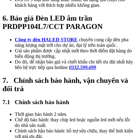
khách hàng với thích hợp nhiều không gian.
6. Báo giá Đèn LED âm trần
PRDPP104L7/CCT PARAGON
Công ty đèn HALED STORE
chuyên cung cấp đèn pha
năng lượng mặt trời cho dự án, đại lý trên toàn quốc.
Giá sản phẩm được cập nhật mới theo thời điểm đặt hàng do
biến động thị trường.
Do đó, để nhận báo giá và chiết khấu chi tiết ưu đãi nhất hãy
liên hệ trực tiếp qua hotline
0332.599.699
7. Chính sách bảo hành, vận chuyển và
đổi trả
7.1 Chính sách bảo hành
Thời gian bảo hành 2 năm.
Chế độ bảo hành: thay chip led hoặc nguồn led mới nếu lỗi
do nhà sản xuất.
Chính sách hậu bảo hành: hỗ trợ sửa chữa, thay thế linh kiện
với giá ưu đãi.