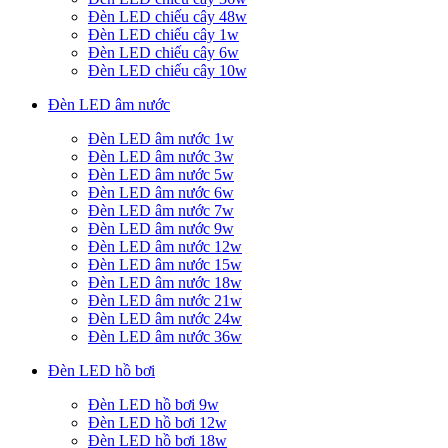
Đèn LED chiếu cây 48w
Đèn LED chiếu cây 1w
Đèn LED chiếu cây 6w
Đèn LED chiếu cây 10w
Đèn LED âm nước
Đèn LED âm nước 1w
Đèn LED âm nước 3w
Đèn LED âm nước 5w
Đèn LED âm nước 6w
Đèn LED âm nước 7w
Đèn LED âm nước 9w
Đèn LED âm nước 12w
Đèn LED âm nước 15w
Đèn LED âm nước 18w
Đèn LED âm nước 21w
Đèn LED âm nước 24w
Đèn LED âm nước 36w
Đèn LED hồ bơi
Đèn LED hồ bơi 9w
Đèn LED hồ bơi 12w
Đèn LED hồ bơi 18w