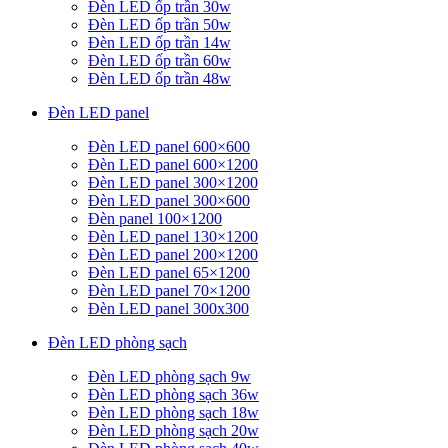
Đèn LED ốp trần 30w
Đèn LED ốp trần 50w
Đèn LED ốp trần 14w
Đèn LED ốp trần 60w
Đèn LED ốp trần 48w
Đèn LED panel
Đèn LED panel 600×600
Đèn LED panel 600×1200
Đèn LED panel 300×1200
Đèn LED panel 300×600
Đèn panel 100×1200
Đèn LED panel 130×1200
Đèn LED panel 200×1200
Đèn LED panel 65×1200
Đèn LED panel 70×1200
Đèn LED panel 300x300
Đèn LED phòng sạch
Đèn LED phòng sạch 9w
Đèn LED phòng sạch 36w
Đèn LED phòng sạch 18w
Đèn LED phòng sạch 20w