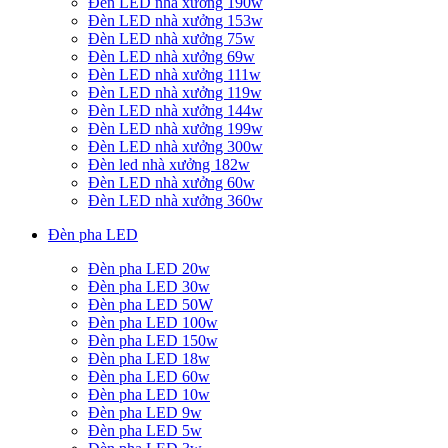
Đèn LED nhà xưởng 190w
Đèn LED nhà xưởng 153w
Đèn LED nhà xưởng 75w
Đèn LED nhà xưởng 69w
Đèn LED nhà xưởng 111w
Đèn LED nhà xưởng 119w
Đèn LED nhà xưởng 144w
Đèn LED nhà xưởng 199w
Đèn LED nhà xưởng 300w
Đèn led nhà xưởng 182w
Đèn LED nhà xưởng 60w
Đèn LED nhà xưởng 360w
Đèn pha LED
Đèn pha LED 20w
Đèn pha LED 30w
Đèn pha LED 50W
Đèn pha LED 100w
Đèn pha LED 150w
Đèn pha LED 18w
Đèn pha LED 60w
Đèn pha LED 10w
Đèn pha LED 9w
Đèn pha LED 5w