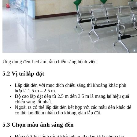
Ứng dụng đèn Led âm trần chiếu sáng bệnh viện
5.2 Vị trí lắp đặt
Lắp đặt đèn với mục đích chiếu sáng thì khoảng khác phù
hợp là 1.5 m – 2.5 m.
Độ cao lắp đặt đèn từ 2.5 m đến 3.5 m là mang lại hiệu quả
chiếu sáng tốt nhất.
Ngoài ra có thể lắp đặt đèn kết hợp với các mẫu đèn khác để
có thể tạo điểm nhấn cho không gian lắp đặt.
5.3 Chọn màu ánh sáng đèn
Đèn có 3 loại ánh sáng khác nhau, đa dạng lựa chọn cho