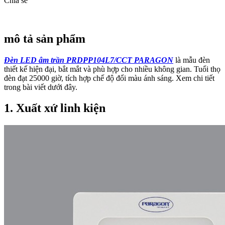
Chia sẻ
mô tả sản phẩm
Đèn LED âm trần PRDPP104L7/CCT PARAGON
là mẫu đèn
thiết kế hiện đại, bắt mắt và phù hợp cho nhiều không gian. Tuổi thọ
đèn đạt 25000 giờ, tích hợp chế độ đổi màu ánh sáng. Xem chi tiết
trong bài viết dưới đây.
1. Xuất xứ linh kiện