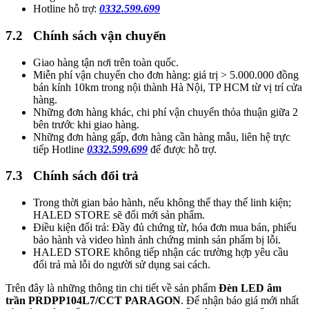
Hotline hỗ trợ:
0332.599.699
7.2 Chính sách vận chuyển
Giao hàng tận nơi trên toàn quốc.
Miễn phí vận chuyển cho đơn hàng: giá trị > 5.000.000 đồng
bán kính 10km trong nội thành Hà Nội, TP HCM từ vị trí cửa
hàng.
Những đơn hàng khác, chi phí vận chuyển thỏa thuận giữa 2
bên trước khi giao hàng.
Những đơn hàng gấp, đơn hàng cần hàng mẫu, liên hệ trực
tiếp Hotline
0332.599.699
để được hỗ trợ.
7.3 Chính sách đổi trả
Trong thời gian bảo hành, nếu không thể thay thế linh kiện;
HALED STORE sẽ đổi mới sản phẩm.
Điều kiện đổi trả: Đầy đủ chứng từ, hóa đơn mua bán, phiếu
bảo hành và video hình ảnh chứng minh sản phẩm bị lỗi.
HALED STORE không tiếp nhận các trường hợp yêu cầu
đổi trả mà lỗi do người sử dụng sai cách.
Trên đây là những thông tin chi tiết về sản phẩm
Đèn LED âm
trần PRDPP104L7/CCT PARAGON
. Để nhận báo giá mới nhất