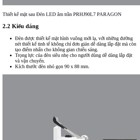
Thiết kế mặt sau Đèn LED âm trần PRHJ90L7 PARAGON
2.2 Kiểu dáng
Đèn được thiết kế mặt hình vuông mới lạ, với những đường
nét thiết kế tinh tế không chỉ đơn giản dễ dàng lắp đặt mà còn
tạo điểm nhấn cho không gian chiếu sáng.
Trọng lực của đèn siêu nhẹ cho người dùng dễ dàng lắp đặt
và vận chuyển.
Kích thước đèn nhỏ gọn 90 x 88 mm.