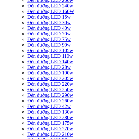
Đèn đường LED 200w
Đèn đường LED 240w
Đèn đường LED 160W
Đèn đường LED 15w
Đèn đường LED 30w
Đèn đường LED 40w
Đèn đường LED 70w
Đèn đường LED 75w
Đèn đường LED 90w
Đèn đường LED 105w
Đèn đường LED 110w
Đèn đường LED 140w
Đèn đường LED 28w
Đèn đường LED 190w
Đèn đường LED 205w
Đèn đường LED 220w
Đèn đường LED 250w
Đèn đường LED 290w
Đèn đường LED 260w
Đèn đường LED 42w
Đèn đường LED 130w
Đèn đường LED 280w
Đèn đường LED 175w
Đèn đường LED 270w
Đèn đường LED 210w