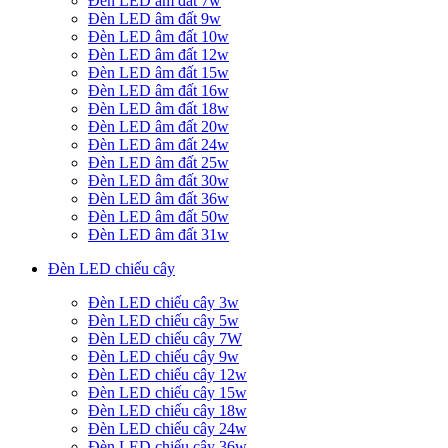
Đèn LED âm đất 7w
Đèn LED âm đất 9w
Đèn LED âm đất 10w
Đèn LED âm đất 12w
Đèn LED âm đất 15w
Đèn LED âm đất 16w
Đèn LED âm đất 18w
Đèn LED âm đất 20w
Đèn LED âm đất 24w
Đèn LED âm đất 25w
Đèn LED âm đất 30w
Đèn LED âm đất 36w
Đèn LED âm đất 50w
Đèn LED âm đất 31w
Đèn LED chiếu cây
Đèn LED chiếu cây 3w
Đèn LED chiếu cây 5w
Đèn LED chiếu cây 7W
Đèn LED chiếu cây 9w
Đèn LED chiếu cây 12w
Đèn LED chiếu cây 15w
Đèn LED chiếu cây 18w
Đèn LED chiếu cây 24w
Đèn LED chiếu cây 36w