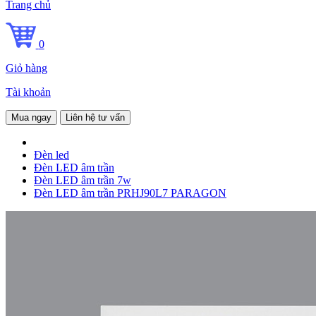
Trang chủ
0
Giỏ hàng
Tài khoản
Mua ngay
Liên hệ tư vấn
Đèn led
Đèn LED âm trần
Đèn LED âm trần 7w
Đèn LED âm trần PRHJ90L7 PARAGON