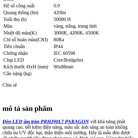
Hệ số công suất
0.9
Quang thông (lm)
420lm
Tuổi thọ (h)
50000 H
Màu
vàng, trắng, trung tính
Nhiệt độ màu(K)
3000K, 4200K, 6500K
Chỉ số hoàn màu(CRI)
80Ra
Tiêu chuẩn
IP44
Chứng nhận
IEC 60598
Chip LED
Cree/Bridgelux
Kích thước ØxH (mm)
90x88mm
Cân nặng (kg)
Chia sẻ
mô tả sản phẩm
Đèn LED âm trần PRHJ90L7 PARAGON
với khả năng phát
quang cao, tiết kiệm điện năng, màu sắc ánh sáng an toàn không
chứa tia UV độc hại, thân thiện môi trường. Đây là mẫu đèn được