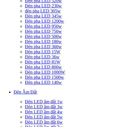
Đèn pha LED 320w
Đèn pha LED 230w
đèn pha LED 305w
Đèn pha LED 345w
Đèn pha LED 1200w
Đèn pha LED 950w
Đèn pha LED 750w
Đèn pha LED 500w
Đèn pha LED 180w
Đèn pha LED 360w
Đèn pha LED 15W
Đèn pha LED 36w
Đèn pha LED 81W
Đèn pha LED 800w
Đèn pha LED 1000W
Đèn pha LED 1500w
Đèn pha LED 140w
Đèn Âm Đất
Đèn LED âm đất 1w
Đèn LED âm đất 3w
Đèn LED âm đất 4w
Đèn LED âm đất 5w
Đèn LED âm đất 6w