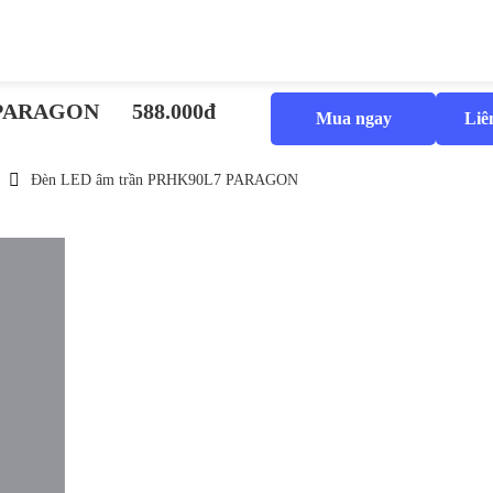
 PARAGON
588.000đ
Mua ngay
Liê
Đèn LED âm trần PRHK90L7 PARAGON