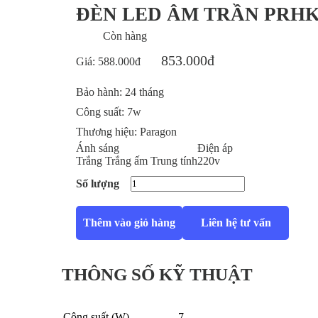
ĐÈN LED ÂM TRẦN PRH
Còn hàng
853.000đ
Giá:
588.000đ
Bảo hành:
24 tháng
Công suất:
7w
Thương hiệu:
Paragon
Ánh sáng
Điện áp
Trắng
Trắng ấm
Trung tính
220v
Số lượng
Thêm vào giỏ hàng
Liên hệ tư vấn
THÔNG SỐ KỸ THUẬT
Công suất (W)
7