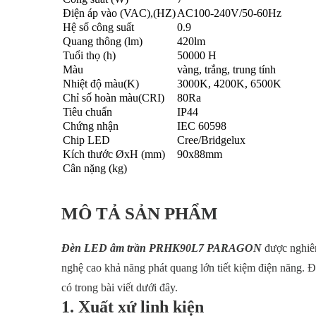
Điện áp vào (VAC),(HZ)
AC100-240V/50-60Hz
Hệ số công suất
0.9
Quang thông (lm)
420lm
Tuổi thọ (h)
50000 H
Màu
vàng, trắng, trung tính
Nhiệt độ màu(K)
3000K, 4200K, 6500K
Chỉ số hoàn màu(CRI)
80Ra
Tiêu chuẩn
IP44
Chứng nhận
IEC 60598
Chip LED
Cree/Bridgelux
Kích thước ØxH (mm)
90x88mm
Cân nặng (kg)
MÔ TẢ SẢN PHẨM
Đèn LED âm trần PRHK90L7 PARAGON
được nghiên
nghệ cao khả năng phát quang lớn tiết kiệm điện năng. Đ
có trong bài viết dưới đây.
1. Xuất xứ linh kiện