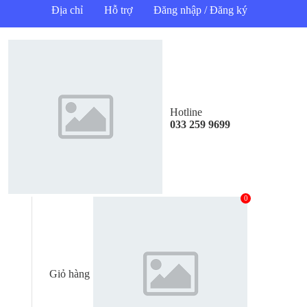
Địa chỉ
Hỗ trợ
Đăng nhập / Đăng ký
Hotline
033 259 9699
0
Giỏ hàng