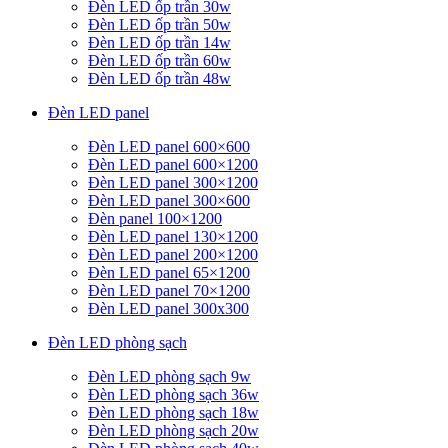
Đèn LED ốp trần 30w
Đèn LED ốp trần 50w
Đèn LED ốp trần 14w
Đèn LED ốp trần 60w
Đèn LED ốp trần 48w
Đèn LED panel
Đèn LED panel 600×600
Đèn LED panel 600×1200
Đèn LED panel 300×1200
Đèn LED panel 300×600
Đèn panel 100×1200
Đèn LED panel 130×1200
Đèn LED panel 200×1200
Đèn LED panel 65×1200
Đèn LED panel 70×1200
Đèn LED panel 300x300
Đèn LED phòng sạch
Đèn LED phòng sạch 9w
Đèn LED phòng sạch 36w
Đèn LED phòng sạch 18w
Đèn LED phòng sạch 20w