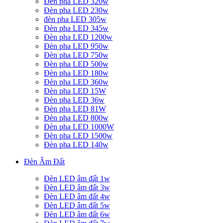
Đèn pha LED 320w
Đèn pha LED 230w
đèn pha LED 305w
Đèn pha LED 345w
Đèn pha LED 1200w
Đèn pha LED 950w
Đèn pha LED 750w
Đèn pha LED 500w
Đèn pha LED 180w
Đèn pha LED 360w
Đèn pha LED 15W
Đèn pha LED 36w
Đèn pha LED 81W
Đèn pha LED 800w
Đèn pha LED 1000W
Đèn pha LED 1500w
Đèn pha LED 140w
Đèn Âm Đất
Đèn LED âm đất 1w
Đèn LED âm đất 3w
Đèn LED âm đất 4w
Đèn LED âm đất 5w
Đèn LED âm đất 6w