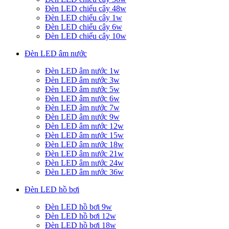
Đèn LED chiếu cây 48w
Đèn LED chiếu cây 1w
Đèn LED chiếu cây 6w
Đèn LED chiếu cây 10w
Đèn LED âm nước
Đèn LED âm nước 1w
Đèn LED âm nước 3w
Đèn LED âm nước 5w
Đèn LED âm nước 6w
Đèn LED âm nước 7w
Đèn LED âm nước 9w
Đèn LED âm nước 12w
Đèn LED âm nước 15w
Đèn LED âm nước 18w
Đèn LED âm nước 21w
Đèn LED âm nước 24w
Đèn LED âm nước 36w
Đèn LED hồ bơi
Đèn LED hồ bơi 9w
Đèn LED hồ bơi 12w
Đèn LED hồ bơi 18w