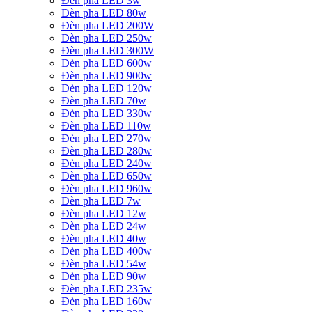
Đèn pha LED 3w
Đèn pha LED 80w
Đèn pha LED 200W
Đèn pha LED 250w
Đèn pha LED 300W
Đèn pha LED 600w
Đèn pha LED 900w
Đèn pha LED 120w
Đèn pha LED 70w
Đèn pha LED 330w
Đèn pha LED 110w
Đèn pha LED 270w
Đèn pha LED 280w
Đèn pha LED 240w
Đèn pha LED 650w
Đèn pha LED 960w
Đèn pha LED 7w
Đèn pha LED 12w
Đèn pha LED 24w
Đèn pha LED 40w
Đèn pha LED 400w
Đèn pha LED 54w
Đèn pha LED 90w
Đèn pha LED 235w
Đèn pha LED 160w