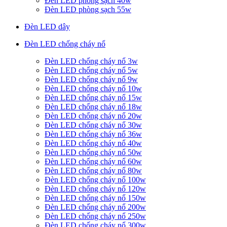
Đèn LED phòng sạch 40w
Đèn LED phòng sạch 55w
Đèn LED dây
Đèn LED chống cháy nổ
Đèn LED chống cháy nổ 3w
Đèn LED chống cháy nổ 5w
Đèn LED chống cháy nổ 9w
Đèn LED chống cháy nổ 10w
Đèn LED chống cháy nổ 15w
Đèn LED chống cháy nổ 18w
Đèn LED chống cháy nổ 20w
Đèn LED chống cháy nổ 30w
Đèn LED chống cháy nổ 36w
Đèn LED chống cháy nổ 40w
Đèn LED chống cháy nổ 50w
Đèn LED chống cháy nổ 60w
Đèn LED chống cháy nổ 80w
Đèn LED chống cháy nổ 100w
Đèn LED chống cháy nổ 120w
Đèn LED chống cháy nổ 150w
Đèn LED chống cháy nổ 200w
Đèn LED chống cháy nổ 250w
Đèn LED chống cháy nổ 300w