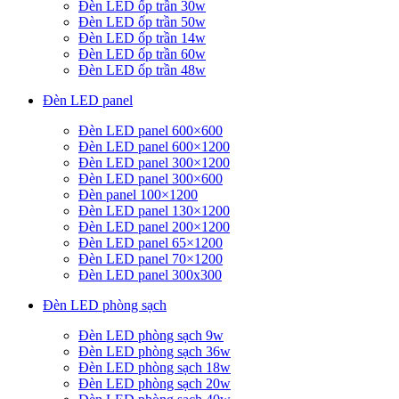
Đèn LED ốp trần 30w
Đèn LED ốp trần 50w
Đèn LED ốp trần 14w
Đèn LED ốp trần 60w
Đèn LED ốp trần 48w
Đèn LED panel
Đèn LED panel 600×600
Đèn LED panel 600×1200
Đèn LED panel 300×1200
Đèn LED panel 300×600
Đèn panel 100×1200
Đèn LED panel 130×1200
Đèn LED panel 200×1200
Đèn LED panel 65×1200
Đèn LED panel 70×1200
Đèn LED panel 300x300
Đèn LED phòng sạch
Đèn LED phòng sạch 9w
Đèn LED phòng sạch 36w
Đèn LED phòng sạch 18w
Đèn LED phòng sạch 20w