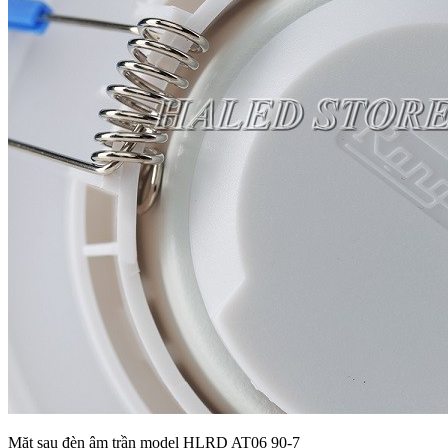
Mặt sau đèn âm trần model HLRD AT06 90-7