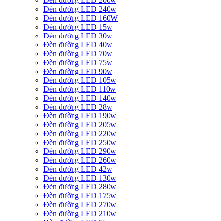
Đèn đường LED 200w
Đèn đường LED 240w
Đèn đường LED 160W
Đèn đường LED 15w
Đèn đường LED 30w
Đèn đường LED 40w
Đèn đường LED 70w
Đèn đường LED 75w
Đèn đường LED 90w
Đèn đường LED 105w
Đèn đường LED 110w
Đèn đường LED 140w
Đèn đường LED 28w
Đèn đường LED 190w
Đèn đường LED 205w
Đèn đường LED 220w
Đèn đường LED 250w
Đèn đường LED 290w
Đèn đường LED 260w
Đèn đường LED 42w
Đèn đường LED 130w
Đèn đường LED 280w
Đèn đường LED 175w
Đèn đường LED 270w
Đèn đường LED 210w