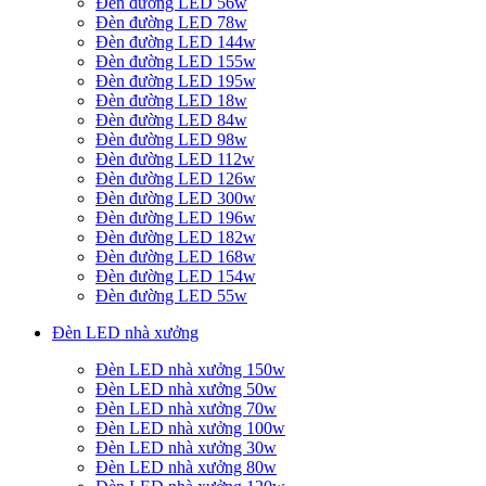
Đèn đường LED 56w
Đèn đường LED 78w
Đèn đường LED 144w
Đèn đường LED 155w
Đèn đường LED 195w
Đèn đường LED 18w
Đèn đường LED 84w
Đèn đường LED 98w
Đèn đường LED 112w
Đèn đường LED 126w
Đèn đường LED 300w
Đèn đường LED 196w
Đèn đường LED 182w
Đèn đường LED 168w
Đèn đường LED 154w
Đèn đường LED 55w
Đèn LED nhà xưởng
Đèn LED nhà xưởng 150w
Đèn LED nhà xưởng 50w
Đèn LED nhà xưởng 70w
Đèn LED nhà xưởng 100w
Đèn LED nhà xưởng 30w
Đèn LED nhà xưởng 80w