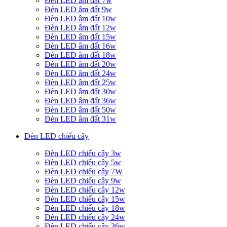
Đèn LED âm đất 7w
Đèn LED âm đất 9w
Đèn LED âm đất 10w
Đèn LED âm đất 12w
Đèn LED âm đất 15w
Đèn LED âm đất 16w
Đèn LED âm đất 18w
Đèn LED âm đất 20w
Đèn LED âm đất 24w
Đèn LED âm đất 25w
Đèn LED âm đất 30w
Đèn LED âm đất 36w
Đèn LED âm đất 50w
Đèn LED âm đất 31w
Đèn LED chiếu cây
Đèn LED chiếu cây 3w
Đèn LED chiếu cây 5w
Đèn LED chiếu cây 7W
Đèn LED chiếu cây 9w
Đèn LED chiếu cây 12w
Đèn LED chiếu cây 15w
Đèn LED chiếu cây 18w
Đèn LED chiếu cây 24w
Đèn LED chiếu cây 36w