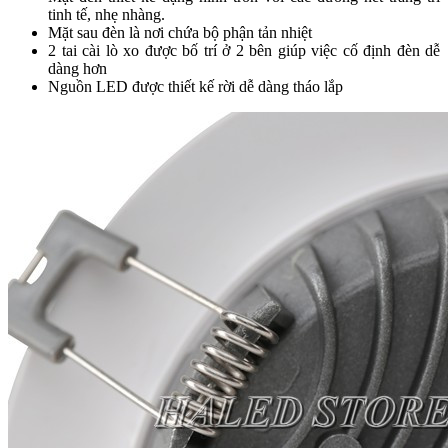
tinh tế, nhẹ nhàng.
Mặt sau đèn là nơi chứa bộ phận tản nhiệt
2 tai cài lò xo được bố trí ở 2 bên giúp việc cố định đèn dễ
dàng hơn
Nguồn LED được thiết kế rời dễ dàng tháo lắp