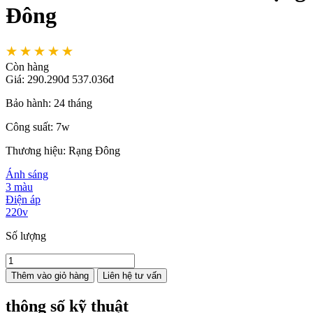
Đông
Còn hàng
Giá:
290.290đ
537.036đ
Bảo hành:
24 tháng
Công suất:
7w
Thương hiệu:
Rạng Đông
Ánh sáng
3 màu
Điện áp
220v
Số lượng
Thêm vào giỏ hàng
Liên hệ tư vấn
thông số kỹ thuật