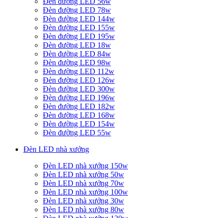
Đèn đường LED 56w
Đèn đường LED 78w
Đèn đường LED 144w
Đèn đường LED 155w
Đèn đường LED 195w
Đèn đường LED 18w
Đèn đường LED 84w
Đèn đường LED 98w
Đèn đường LED 112w
Đèn đường LED 126w
Đèn đường LED 300w
Đèn đường LED 196w
Đèn đường LED 182w
Đèn đường LED 168w
Đèn đường LED 154w
Đèn đường LED 55w
Đèn LED nhà xưởng
Đèn LED nhà xưởng 150w
Đèn LED nhà xưởng 50w
Đèn LED nhà xưởng 70w
Đèn LED nhà xưởng 100w
Đèn LED nhà xưởng 30w
Đèn LED nhà xưởng 80w