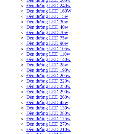
Đèn đường LED 200w
Đèn đường LED 240w
Đèn đường LED 160W
Đèn đường LED 15w
Đèn đường LED 30w
Đèn đường LED 40w
Đèn đường LED 70w
Đèn đường LED 75w
Đèn đường LED 90w
Đèn đường LED 105w
Đèn đường LED 110w
Đèn đường LED 140w
Đèn đường LED 28w
Đèn đường LED 190w
Đèn đường LED 205w
Đèn đường LED 220w
Đèn đường LED 250w
Đèn đường LED 290w
Đèn đường LED 260w
Đèn đường LED 42w
Đèn đường LED 130w
Đèn đường LED 280w
Đèn đường LED 175w
Đèn đường LED 270w
Đèn đường LED 210w