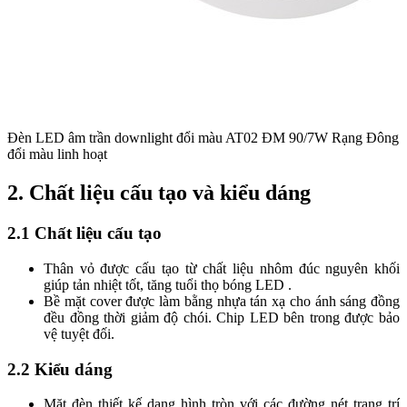
Đèn LED âm trần downlight đổi màu AT02 ĐM 90/7W Rạng Đông
đổi màu linh hoạt
2. Chất liệu cấu tạo và kiểu dáng
2.1 Chất liệu cấu tạo
Thân vỏ được cấu tạo từ chất liệu nhôm đúc nguyên khối
giúp tản nhiệt tốt, tăng tuổi thọ bóng LED .
Bề mặt cover được làm bằng nhựa tán xạ cho ánh sáng đồng
đều đồng thời giảm độ chói. Chip LED bên trong được bảo
vệ tuyệt đối.
2.2 Kiểu dáng
Mặt đèn thiết kế dạng hình tròn với các đường nét trang trí