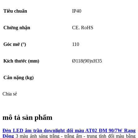
Tiêu chuẩn
IP40
Chứng nhận
CE. RoHS
Góc mở (°)
110
Kích thước (mm)
Ø118(90)xH35
Cân nặng (kg)
Chia sẻ
mô tả sản phẩm
Đèn LED âm trần downlight đổi màu AT02 ĐM 90/7W Rạng
Đông
3 màu ánh sáng trắng - trắng ấm - trung tính đổi màu bằng