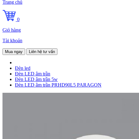
Trang chủ
0
Giỏ hàng
Tài khoản
Mua ngay
Liên hệ tư vấn
Đèn led
Đèn LED âm trần
Đèn LED âm trần 5w
Đèn LED âm trần PRHD90L5 PARAGON