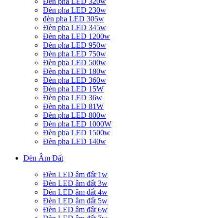
Đèn pha LED 320w
Đèn pha LED 230w
đèn pha LED 305w
Đèn pha LED 345w
Đèn pha LED 1200w
Đèn pha LED 950w
Đèn pha LED 750w
Đèn pha LED 500w
Đèn pha LED 180w
Đèn pha LED 360w
Đèn pha LED 15W
Đèn pha LED 36w
Đèn pha LED 81W
Đèn pha LED 800w
Đèn pha LED 1000W
Đèn pha LED 1500w
Đèn pha LED 140w
Đèn Âm Đất
Đèn LED âm đất 1w
Đèn LED âm đất 3w
Đèn LED âm đất 4w
Đèn LED âm đất 5w
Đèn LED âm đất 6w