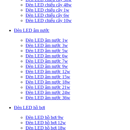
Đèn LED chiếu cây 48w
Đèn LED chiếu cây 1w
Đèn LED chiếu cây 6w
Đèn LED chiếu cây 10w
Đèn LED âm nước
Đèn LED âm nước 1w
Đèn LED âm nước 3w
Đèn LED âm nước 5w
Đèn LED âm nước 6w
Đèn LED âm nước 7w
Đèn LED âm nước 9w
Đèn LED âm nước 12w
Đèn LED âm nước 15w
Đèn LED âm nước 18w
Đèn LED âm nước 21w
Đèn LED âm nước 24w
Đèn LED âm nước 36w
Đèn LED hồ bơi
Đèn LED hồ bơi 9w
Đèn LED hồ bơi 12w
Đèn LED hồ bơi 18w