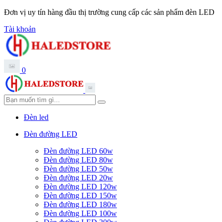
Đơn vị uy tín hàng đầu thị trường cung cấp các sản phẩm đèn LED
Tài khoản
0
Đèn led
Đèn đường LED
Đèn đường LED 60w
Đèn đường LED 80w
Đèn đường LED 50w
Đèn đường LED 20w
Đèn đường LED 120w
Đèn đường LED 150w
Đèn đường LED 180w
Đèn đường LED 100w