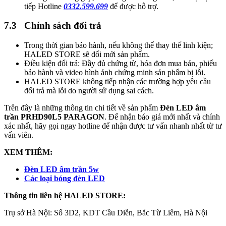
tiếp Hotline
0332.599.699
để được hỗ trợ.
7.3 Chính sách đổi trả
Trong thời gian bảo hành, nếu không thể thay thế linh kiện;
HALED STORE sẽ đổi mới sản phẩm.
Điều kiện đổi trả: Đầy đủ chứng từ, hóa đơn mua bán, phiếu
bảo hành và video hình ảnh chứng minh sản phẩm bị lỗi.
HALED STORE không tiếp nhận các trường hợp yêu cầu
đổi trả mà lỗi do người sử dụng sai cách.
Trên đây là những thông tin chi tiết về sản phẩm
Đèn LED âm
trần PRHD90L5 PARAGON
. Để nhận báo giá mới nhất và chính
xác nhất, hãy gọi ngay hotline để nhận được tư vấn nhanh nhất từ tư
vấn viên.
XEM THÊM:
Đèn LED âm trần 5w
Các loại bóng đèn LED
Thông tin liên hệ HALED STORE:
Trụ sở Hà Nội: Số 3D2, KDT Cầu Diễn, Bắc Từ Liêm, Hà Nội