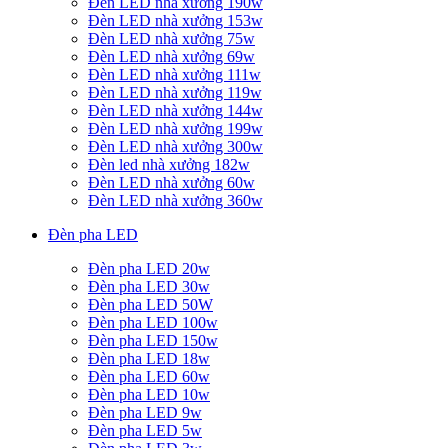
Đèn LED nhà xưởng 190w
Đèn LED nhà xưởng 153w
Đèn LED nhà xưởng 75w
Đèn LED nhà xưởng 69w
Đèn LED nhà xưởng 111w
Đèn LED nhà xưởng 119w
Đèn LED nhà xưởng 144w
Đèn LED nhà xưởng 199w
Đèn LED nhà xưởng 300w
Đèn led nhà xưởng 182w
Đèn LED nhà xưởng 60w
Đèn LED nhà xưởng 360w
Đèn pha LED
Đèn pha LED 20w
Đèn pha LED 30w
Đèn pha LED 50W
Đèn pha LED 100w
Đèn pha LED 150w
Đèn pha LED 18w
Đèn pha LED 60w
Đèn pha LED 10w
Đèn pha LED 9w
Đèn pha LED 5w