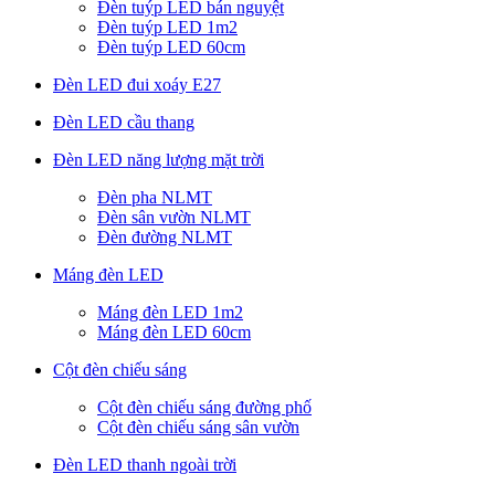
Đèn tuýp LED bán nguyệt
Đèn tuýp LED 1m2
Đèn tuýp LED 60cm
Đèn LED đui xoáy E27
Đèn LED cầu thang
Đèn LED năng lượng mặt trời
Đèn pha NLMT
Đèn sân vườn NLMT
Đèn đường NLMT
Máng đèn LED
Máng đèn LED 1m2
Máng đèn LED 60cm
Cột đèn chiếu sáng
Cột đèn chiếu sáng đường phố
Cột đèn chiếu sáng sân vườn
Đèn LED thanh ngoài trời