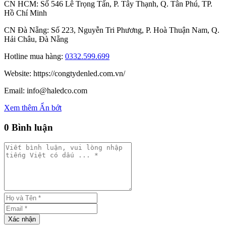
CN HCM: Số 546 Lê Trọng Tấn, P. Tây Thạnh, Q. Tân Phú, TP.
Hồ Chí Minh
CN Đà Nẵng: Số 223, Nguyễn Tri Phương, P. Hoà Thuận Nam, Q.
Hải Châu, Đà Nẵng
Hotline mua hàng:
0332.599.699
Website: https://congtydenled.com.vn/
Email: info@haledco.com
Xem thêm
Ẩn bớt
0 Bình luận
Xác nhận