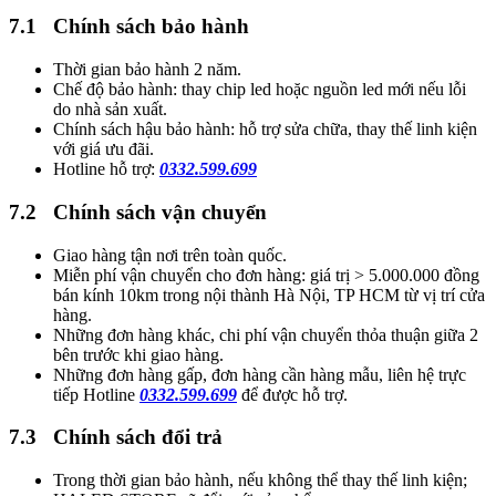
7.1 Chính sách bảo hành
Thời gian bảo hành 2 năm.
Chế độ bảo hành: thay chip led hoặc nguồn led mới nếu lỗi
do nhà sản xuất.
Chính sách hậu bảo hành: hỗ trợ sửa chữa, thay thế linh kiện
với giá ưu đãi.
Hotline hỗ trợ:
0332.599.699
7.2 Chính sách vận chuyển
Giao hàng tận nơi trên toàn quốc.
Miễn phí vận chuyển cho đơn hàng: giá trị > 5.000.000 đồng
bán kính 10km trong nội thành Hà Nội, TP HCM từ vị trí cửa
hàng.
Những đơn hàng khác, chi phí vận chuyển thỏa thuận giữa 2
bên trước khi giao hàng.
Những đơn hàng gấp, đơn hàng cần hàng mẫu, liên hệ trực
tiếp Hotline
0332.599.699
để được hỗ trợ.
7.3 Chính sách đổi trả
Trong thời gian bảo hành, nếu không thể thay thế linh kiện;