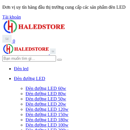
Đơn vị uy tín hàng đầu thị trường cung cấp các sản phẩm đèn LED
Tài khoản
0
Đèn led
Đèn đường LED
Đèn đường LED 60w
Đèn đường LED 80w
Đèn đường LED 50w
Đèn đường LED 20w
Đèn đường LED 120w
Đèn đường LED 150w
Đèn đường LED 180w
Đèn đường LED 100w