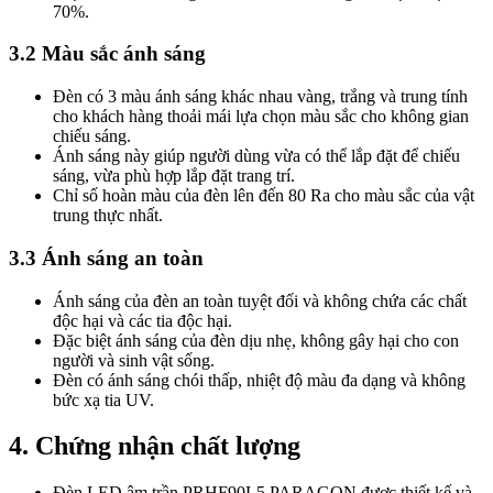
70%.
3.2 Màu sắc ánh sáng
Đèn có 3 màu ánh sáng khác nhau vàng, trắng và trung tính
cho khách hàng thoải mái lựa chọn màu sắc cho không gian
chiếu sáng.
Ánh sáng này giúp người dùng vừa có thể lắp đặt để chiếu
sáng, vừa phù hợp lắp đặt trang trí.
Chỉ số hoàn màu của đèn lên đến 80 Ra cho màu sắc của vật
trung thực nhất.
3.3 Ánh sáng an toàn
Ánh sáng của đèn an toàn tuyệt đối và không chứa các chất
độc hại và các tia độc hại.
Đặc biệt ánh sáng của đèn dịu nhẹ, không gây hại cho con
người và sinh vật sống.
Đèn có ánh sáng chói thấp, nhiệt độ màu đa dạng và không
bức xạ tia UV.
4. Chứng nhận chất lượng
Đèn LED âm trần PRHF90L5 PARAGON
được thiết kế và