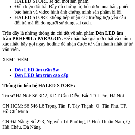
HALED STORE sẽ đổi mới sản phẩm.
Điều kiện đổi trả: Đầy đủ chứng từ, hóa đơn mua bán, phiếu
bảo hành và video hình ảnh chứng minh sản phẩm bị lỗi.
HALED STORE không tiếp nhận các trường hợp yêu cầu
đổi trả mà lỗi do người sử dụng sai cách.
Trên đây là những thông tin chi tiết về sản phẩm
Đèn LED âm
trần PRHF90L5 PARAGON
. Để nhận báo giá mới nhất và chính
xác nhất, hãy gọi ngay hotline để nhận được tư vấn nhanh nhất từ tư
vấn viên.
XEM THÊM:
Đèn LED âm trần 5w
Đèn LED âm trần cao cấp
Thông tin liên hệ HALED STORE:
Trụ sở Hà Nội: Số 3D2, KDT Cầu Diễn, Bắc Từ Liêm, Hà Nội
CN HCM: Số 546 Lê Trọng Tấn, P. Tây Thạnh, Q. Tân Phú, TP.
Hồ Chí Minh
CN Đà Nẵng: Số 223, Nguyễn Tri Phương, P. Hoà Thuận Nam, Q.
Hải Châu, Đà Nẵng