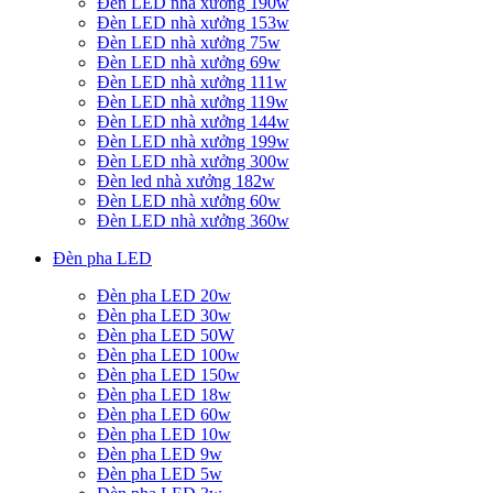
Đèn LED nhà xưởng 190w
Đèn LED nhà xưởng 153w
Đèn LED nhà xưởng 75w
Đèn LED nhà xưởng 69w
Đèn LED nhà xưởng 111w
Đèn LED nhà xưởng 119w
Đèn LED nhà xưởng 144w
Đèn LED nhà xưởng 199w
Đèn LED nhà xưởng 300w
Đèn led nhà xưởng 182w
Đèn LED nhà xưởng 60w
Đèn LED nhà xưởng 360w
Đèn pha LED
Đèn pha LED 20w
Đèn pha LED 30w
Đèn pha LED 50W
Đèn pha LED 100w
Đèn pha LED 150w
Đèn pha LED 18w
Đèn pha LED 60w
Đèn pha LED 10w
Đèn pha LED 9w
Đèn pha LED 5w