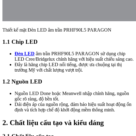
Thiết kế mặt Đèn LED âm trần PRHF90L5 PARAGON
1.1 Chip LED
Đèn LED
âm trần PRHF90L5 PARAGON sử dụng chip
LED Cree/Bridgelux chính hãng với hiệu suất chiếu sáng cao.
Đây là hãng chip LED nổi tiếng, được ưa chuộng tại thị
trường Mỹ với chất lượng vượt trội.
1.2 Nguồn LED
Nguồn LED Done hoặc Meanwell nhập chính hãng, nguồn
gốc rõ ràng, độ bền tốt.
Dải điện áp của nguồn rộng, đảm bảo hiệu suất hoạt động ổn
định và tích hợp chế độ khởi động mềm thông minh.
2. Chất liệu cấu tạo và kiểu dáng