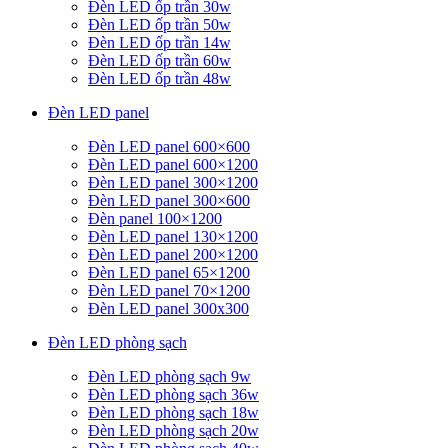
Đèn LED ốp trần 30w
Đèn LED ốp trần 50w
Đèn LED ốp trần 14w
Đèn LED ốp trần 60w
Đèn LED ốp trần 48w
Đèn LED panel
Đèn LED panel 600×600
Đèn LED panel 600×1200
Đèn LED panel 300×1200
Đèn LED panel 300×600
Đèn panel 100×1200
Đèn LED panel 130×1200
Đèn LED panel 200×1200
Đèn LED panel 65×1200
Đèn LED panel 70×1200
Đèn LED panel 300x300
Đèn LED phòng sạch
Đèn LED phòng sạch 9w
Đèn LED phòng sạch 36w
Đèn LED phòng sạch 18w
Đèn LED phòng sạch 20w