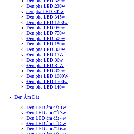
Đèn pha LED 320w
Đèn pha LED 230w
đèn pha LED 305w
Đèn pha LED 345w
Đèn pha LED 1200w
Đèn pha LED 950w
Đèn pha LED 750w
Đèn pha LED 500w
Đèn pha LED 180w
Đèn pha LED 360w
Đèn pha LED 15W
Đèn pha LED 36w
Đèn pha LED 81W
Đèn pha LED 800w
Đèn pha LED 1000W
Đèn pha LED 1500w
Đèn pha LED 140w
Đèn Âm Đất
Đèn LED âm đất 1w
Đèn LED âm đất 3w
Đèn LED âm đất 4w
Đèn LED âm đất 5w
Đèn LED âm đất 6w