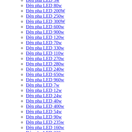
Đèn pha LED 3w
Đèn pha LED 80w
Đèn pha LED 200W
Đèn pha LED 250w
Đèn pha LED 300W
Đèn pha LED 600w
Đèn pha LED 900w
Đèn pha LED 120w
Đèn pha LED 70w
Đèn pha LED 330w
Đèn pha LED 110w
Đèn pha LED 270w
Đèn pha LED 280w
Đèn pha LED 240w
Đèn pha LED 650w
Đèn pha LED 960w
Đèn pha LED 7w
Đèn pha LED 12w
Đèn pha LED 24w
Đèn pha LED 40w
Đèn pha LED 400w
Đèn pha LED 54w
Đèn pha LED 90w
Đèn pha LED 235w
Đèn pha LED 160w