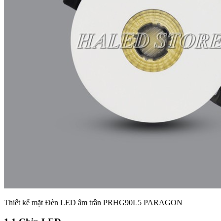
Thiết kế mặt Đèn LED âm trần PRHG90L5 PARAGON