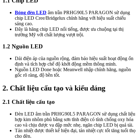
1.1 Chip LED
Bóng đèn LED
âm trần PRHG90L5 PARAGON sử dụng
chip LED Cree/Bridgelux chính hãng với hiệu suất chiếu
sáng cao.
Đây là hãng chip LED nổi tiếng, được ưa chuộng tại thị
trường Mỹ với chất lượng vượt trội.
1.2 Nguồn LED
Dải điện áp của nguồn rộng, đảm bảo hiệu suất hoạt động ổn
định và tích hợp chế độ khởi động mềm thông minh.
Nguồn LED Done hoặc Meanwell nhập chính hãng, nguồn
gốc rõ ràng, độ bền tốt.
2. Chất liệu cấu tạo và kiểu dáng
2.1 Chất liệu cấu tạo
Đèn LED âm trần PRHG90L5 PARAGON sử dụng chất liệu
hợp kim nhôm phủ bằng sơn tĩnh điện có tính chống oxy hóa
cao và chịu được va đập mức nhẹ, ngăn chip LED bị quá tải.
Tản nhiệt được thiết kế hiện đại, tản nhiệt cực tốt tăng tuổi thọ
cho đèn.