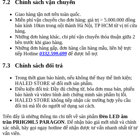
7.2 Chính sách vận chuyển
Giao hàng tận nơi trên toàn quốc.
Miễn phí vận chuyển cho đơn hàng: giá trị > 5.000.000 đồng
bán kính 10km trong nội thành Hà Nội, TP HCM từ vị trí cửa
hàng.
Những đơn hàng khác, chi phí vận chuyển thỏa thuận giữa 2
bên trước khi giao hàng.
Những đơn hàng gấp, đơn hàng cần hàng mẫu, liên hệ trực
tiếp Hotline
0332.599.699
để được hỗ trợ.
7.3 Chính sách đổi trả
Trong thời gian bảo hành, nếu không thể thay thế linh kiện;
HALED STORE sẽ đổi mới sản phẩm.
Điều kiện đổi trả: Đầy đủ chứng từ, hóa đơn mua bán, phiếu
bảo hành và video hình ảnh chứng minh sản phẩm bị lỗi.
HALED STORE không tiếp nhận các trường hợp yêu cầu
đổi trả mà lỗi do người sử dụng sai cách.
Trên đây là những thông tin chi tiết về sản phẩm
Đèn LED âm
trần PRHG90L5 PARAGON
. Để nhận báo giá mới nhất và chính
xác nhất, hãy gọi ngay hotline để nhận được tư vấn nhanh nhất từ tư
vấn viên.