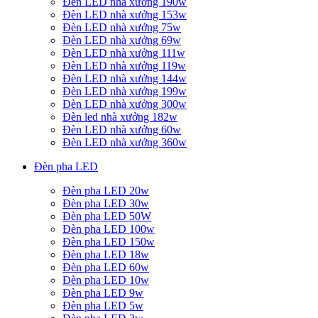
Đèn LED nhà xưởng 190w
Đèn LED nhà xưởng 153w
Đèn LED nhà xưởng 75w
Đèn LED nhà xưởng 69w
Đèn LED nhà xưởng 111w
Đèn LED nhà xưởng 119w
Đèn LED nhà xưởng 144w
Đèn LED nhà xưởng 199w
Đèn LED nhà xưởng 300w
Đèn led nhà xưởng 182w
Đèn LED nhà xưởng 60w
Đèn LED nhà xưởng 360w
Đèn pha LED
Đèn pha LED 20w
Đèn pha LED 30w
Đèn pha LED 50W
Đèn pha LED 100w
Đèn pha LED 150w
Đèn pha LED 18w
Đèn pha LED 60w
Đèn pha LED 10w
Đèn pha LED 9w
Đèn pha LED 5w