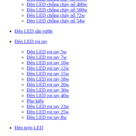
Đèn LED chống cháy nổ 400w
Đèn LED chống cháy nổ 500w
Đèn LED chống cháy nổ 72w
Đèn LED chống cháy nổ 54w
Đèn LED sân vườn
Đèn LED rọi ray
Đèn LED rọi ray 5w
Đèn LED rọi ray 7w
Đèn LED rọi ray 10w
Đèn LED rọi ray 12w
Đèn LED rọi ray 15w
Đèn LED rọi ray 18w
Đèn LED rọi ray 20w
Đèn LED rọi ray 30w
Đèn LED rọi ray 40w
Phụ kiện
Đèn LED rọi ray 23w
Đèn LED rọi ray 25w
Đèn LED rọi ray 8w
Đèn tuýp LED