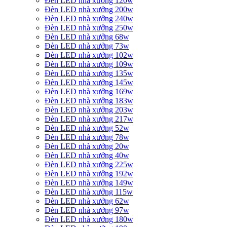
Đèn LED nhà xưởng 120w
Đèn LED nhà xưởng 200w
Đèn LED nhà xưởng 240w
Đèn LED nhà xưởng 250w
Đèn LED nhà xưởng 68w
Đèn LED nhà xưởng 73w
Đèn LED nhà xưởng 102w
Đèn LED nhà xưởng 109w
Đèn LED nhà xưởng 135w
Đèn LED nhà xưởng 145w
Đèn LED nhà xưởng 169w
Đèn LED nhà xưởng 183w
Đèn LED nhà xưởng 203w
Đèn LED nhà xưởng 217w
Đèn LED nhà xưởng 52w
Đèn LED nhà xưởng 78w
Đèn LED nhà xưởng 20w
Đèn LED nhà xưởng 40w
Đèn LED nhà xưởng 225w
Đèn LED nhà xưởng 192w
Đèn LED nhà xưởng 149w
Đèn LED nhà xưởng 115w
Đèn LED nhà xưởng 62w
Đèn LED nhà xưởng 97w
Đèn LED nhà xưởng 180w