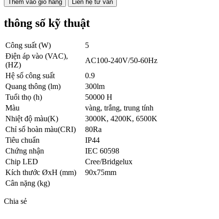
Thêm vào giỏ hàng
Liên hệ tư vấn
thông số kỹ thuật
Công suất (W)
5
Điện áp vào (VAC),
AC100-240V/50-60Hz
(HZ)
Hệ số công suất
0.9
Quang thông (lm)
300lm
Tuổi thọ (h)
50000 H
Màu
vàng, trắng, trung tính
Nhiệt độ màu(K)
3000K, 4200K, 6500K
Chỉ số hoàn màu(CRI)
80Ra
Tiêu chuẩn
IP44
Chứng nhận
IEC 60598
Chip LED
Cree/Bridgelux
Kích thước ØxH (mm)
90x75mm
Cân nặng (kg)
Chia sẻ