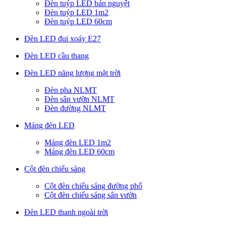
Đèn tuýp LED bán nguyệt
Đèn tuýp LED 1m2
Đèn tuýp LED 60cm
Đèn LED đui xoáy E27
Đèn LED cầu thang
Đèn LED năng lượng mặt trời
Đèn pha NLMT
Đèn sân vườn NLMT
Đèn đường NLMT
Máng đèn LED
Máng đèn LED 1m2
Máng đèn LED 60cm
Cột đèn chiếu sáng
Cột đèn chiếu sáng đường phố
Cột đèn chiếu sáng sân vườn
Đèn LED thanh ngoài trời