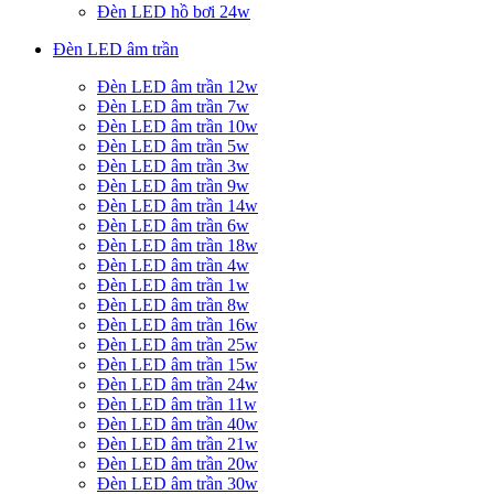
Đèn LED hồ bơi 24w
Đèn LED âm trần
Đèn LED âm trần 12w
Đèn LED âm trần 7w
Đèn LED âm trần 10w
Đèn LED âm trần 5w
Đèn LED âm trần 3w
Đèn LED âm trần 9w
Đèn LED âm trần 14w
Đèn LED âm trần 6w
Đèn LED âm trần 18w
Đèn LED âm trần 4w
Đèn LED âm trần 1w
Đèn LED âm trần 8w
Đèn LED âm trần 16w
Đèn LED âm trần 25w
Đèn LED âm trần 15w
Đèn LED âm trần 24w
Đèn LED âm trần 11w
Đèn LED âm trần 40w
Đèn LED âm trần 21w
Đèn LED âm trần 20w
Đèn LED âm trần 30w