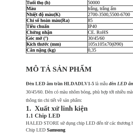
Tuổi thọ (h)
50000
Màu
trắng, trắng ấm
Nhiệt độ màu(K)
2700-3500,5500-6700
Chỉ số hoàn màu(Ra)
85
Tiêu chuẩn
IP40
Chứng nhận
CE. RoHS
Góc mở (°)
30/45/60
Kích thước (mm)
105x105x70(Ø90)
Cân nặng (kg)
0,35
MÔ TẢ SẢN PHẨM
Đèn LED âm trần HLDADLV1-5
là mẫu
đèn LED âm
30/45/60. Đèn có màu nhôm bóng, phù hợp tới nhiều màu 
thông tin chi tiết về sản phẩm:
1. Xuất xứ linh kiện
1.1 Chip LED
HALED STORE sử dụng chip LED đến từ các thương hiệ
Chip LED
Samsung