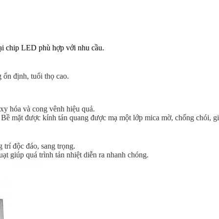
ại chip LED phù hợp với nhu cầu.
ổn định, tuổi thọ cao.
oxy hóa và cong vênh hiệu quả.
t. Bề mặt được kính tán quang được mạ một lớp mica mờ, chống chói, g
 trí độc đáo, sang trọng.
uạt giúp quá trình tản nhiệt diễn ra nhanh chóng.