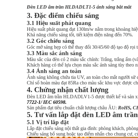
Đèn LED âm trần HLDADLT1-5 ánh sáng bắt mắt
3. Đặc điểm chiếu sáng
3.1 Hiệu suất phát quang
Hiệu suất phát quang đạt 130lm/w nằm trong khoảng hiệ
Khả năng chiếu sáng tốt, tiết kiệm điện năng đến 70%.
3.2 Góc chiếu sáng
Góc mở sáng hẹp có thể thay đổi 30/45/60 độ tạo độ rọi t
3.3 Màu sắc ánh sáng
Màu sắc của đèn có 2 màu sắc chính: Trắng, trắng ấm (v
Khách hàng có thể lựa chọn màu sắc ánh sáng tùy theo n
3.4 Ánh sáng an toàn
Ánh sáng không chứa tia UV, an toàn cho mắt người sử 
Chỉ số hoàn màu đạt 85Ra cho màu sắc khu vực được chiế
4. Chứng nhận chất lượng
Đèn LED âm trần HLDADLV1-5 được thiết kế và sản xuấ
7722-1/ IEC 60598
.
Sản phẩm đạt tiêu chuẩn chất lượng châu ÂU:
RoHS
,
C
5. Tư vấn lắp đặt đèn LED âm t
5.1 Vị trí lắp đặt
Lắp đặt chiếu sáng nội thất gia đình: phòng khách, phòn
Chiếu sáng bổ sung hoặc tạo điểm nhấn cho chung cư, c