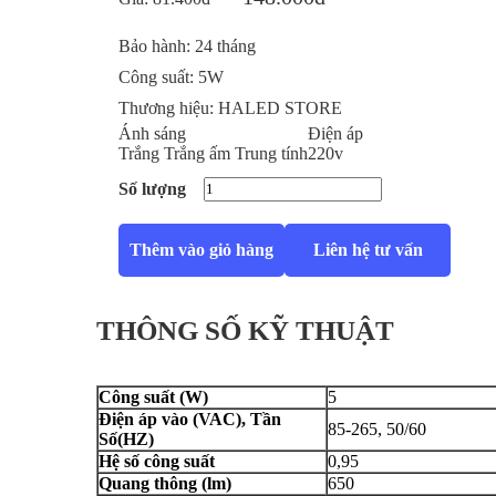
Bảo hành:
24 tháng
Công suất:
5W
Thương hiệu:
HALED STORE
Ánh sáng
Điện áp
Trắng
Trắng ấm
Trung tính
220v
Số lượng
Thêm vào giỏ hàng
Liên hệ tư vấn
THÔNG SỐ KỸ THUẬT
Công suất (W)
5
Điện áp vào (VAC), Tần
85-265, 50/60
Số(HZ)
Hệ số công suất
0,95
Quang thông (lm)
650