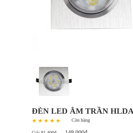
ĐÈN LED ÂM TRẦN HLDA
Còn hàng
148.000đ
Giá:
81.400đ