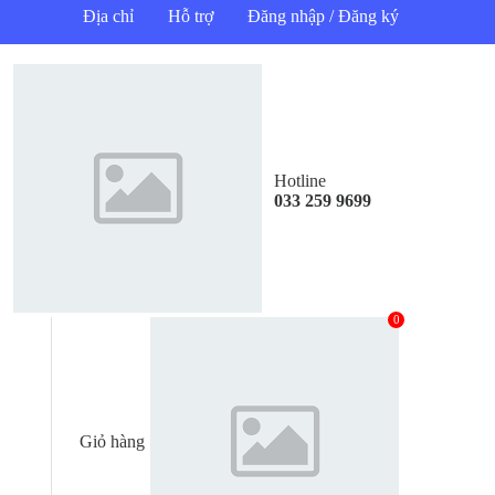
Địa chỉ
Hỗ trợ
Đăng nhập / Đăng ký
Hotline
033 259 9699
0
Giỏ hàng