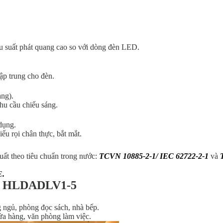
u suất phát quang cao so với dòng đèn LED.
ập trung cho đèn.
àng).
hu cầu chiếu sáng.
dụng.
u rọi chân thực, bắt mắt.
t theo tiêu chuẩn trong nước:
TCVN 10885-2-1/ IEC 62722-2-1
và
E
.
rần HLDADLV1-5
g ngủ, phòng đọc sách, nhà bếp.
ửa hàng, văn phòng làm việc.