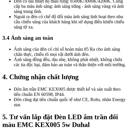
Đèn có dải nhiệt độ màu rộng: 6500K/3000K/4200K. Cung
cấp ba màu ánh sáng: ánh sáng trắng - ánh sáng vàng và ánh
sáng trung tính.
Ngoài ra đèn có chế độ đổi màu ánh sáng linh hoạt theo nhu
cầu chiếu sáng của khách hàng khi sử dụng điều khiển chiếu
sáng từ xa.
3.4 Ánh sáng an toàn
Ánh sáng của đèn có chỉ số hoàn màu 85 Ra cho ánh sáng
chân thực, chiếu rõ mọi vật dưới ánh đèn.
Ánh sáng đồng đều, dịu nhẹ, không phát nhiệt, không chứa
các tia độc hại, đảm bảo an toàn và thân thiện với môi trường.
4. Chứng nhận chất lượng
Đèn âm trần EMC KEX005 được thiết kế và sản xuất theo
tiêu chuẩn EN 60598, IP44.
Đèn cũng đạt tiêu chuẩn quốc tế như CE, Rohs, nhãn Energy
star.
5. Tư vấn lắp đặt Đèn LED âm trần đổi
màu EMC KEX005 5w Duhal