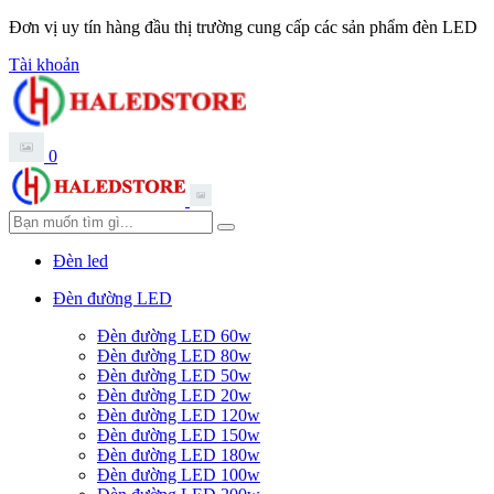
Đơn vị uy tín hàng đầu thị trường cung cấp các sản phẩm đèn LED
Tài khoản
0
Đèn led
Đèn đường LED
Đèn đường LED 60w
Đèn đường LED 80w
Đèn đường LED 50w
Đèn đường LED 20w
Đèn đường LED 120w
Đèn đường LED 150w
Đèn đường LED 180w
Đèn đường LED 100w