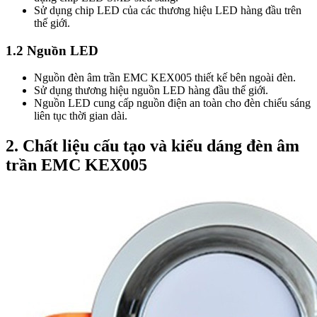
Sử dụng chip LED của các thương hiệu LED hàng đầu trên
thế giới.
1.2 Nguồn LED
Nguồn đèn âm trần EMC KEX005 thiết kế bên ngoài đèn.
Sử dụng thương hiệu nguồn LED hàng đầu thế giới.
Nguồn LED cung cấp nguồn điện an toàn cho đèn chiếu sáng
liên tục thời gian dài.
2. Chất liệu cấu tạo và kiểu dáng đèn âm
trần EMC KEX005