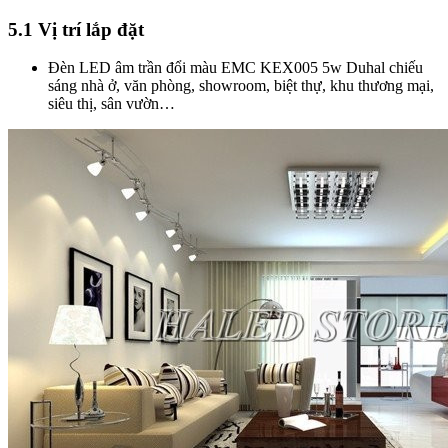
5.1 Vị trí lắp đặt
Đèn LED âm trần đổi màu EMC KEX005 5w Duhal chiếu
sáng nhà ở, văn phòng, showroom, biệt thự, khu thương mại,
siêu thị, sân vườn…