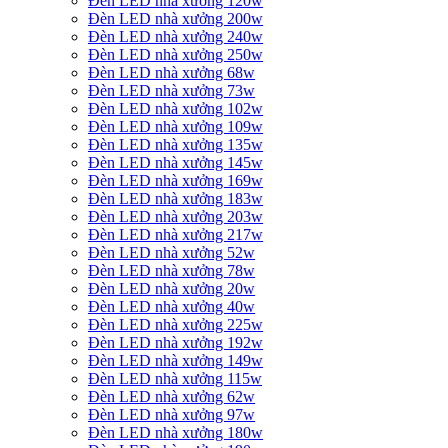
Đèn LED nhà xưởng 120w
Đèn LED nhà xưởng 200w
Đèn LED nhà xưởng 240w
Đèn LED nhà xưởng 250w
Đèn LED nhà xưởng 68w
Đèn LED nhà xưởng 73w
Đèn LED nhà xưởng 102w
Đèn LED nhà xưởng 109w
Đèn LED nhà xưởng 135w
Đèn LED nhà xưởng 145w
Đèn LED nhà xưởng 169w
Đèn LED nhà xưởng 183w
Đèn LED nhà xưởng 203w
Đèn LED nhà xưởng 217w
Đèn LED nhà xưởng 52w
Đèn LED nhà xưởng 78w
Đèn LED nhà xưởng 20w
Đèn LED nhà xưởng 40w
Đèn LED nhà xưởng 225w
Đèn LED nhà xưởng 192w
Đèn LED nhà xưởng 149w
Đèn LED nhà xưởng 115w
Đèn LED nhà xưởng 62w
Đèn LED nhà xưởng 97w
Đèn LED nhà xưởng 180w