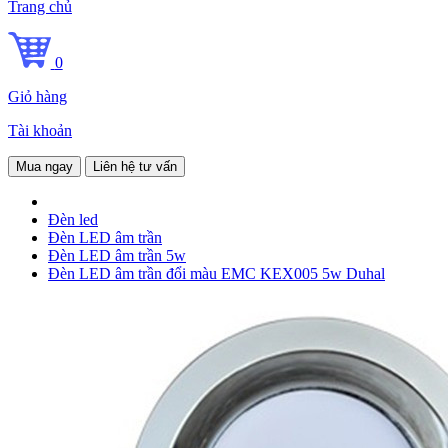
Trang chủ
0
Giỏ hàng
Tài khoản
Mua ngay
Liên hệ tư vấn
Đèn led
Đèn LED âm trần
Đèn LED âm trần 5w
Đèn LED âm trần đổi màu EMC KEX005 5w Duhal