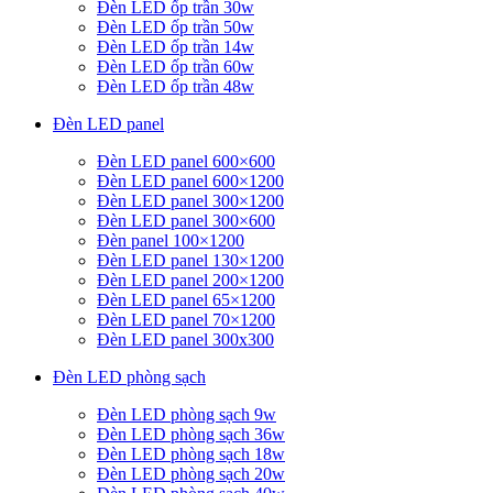
Đèn LED ốp trần 30w
Đèn LED ốp trần 50w
Đèn LED ốp trần 14w
Đèn LED ốp trần 60w
Đèn LED ốp trần 48w
Đèn LED panel
Đèn LED panel 600×600
Đèn LED panel 600×1200
Đèn LED panel 300×1200
Đèn LED panel 300×600
Đèn panel 100×1200
Đèn LED panel 130×1200
Đèn LED panel 200×1200
Đèn LED panel 65×1200
Đèn LED panel 70×1200
Đèn LED panel 300x300
Đèn LED phòng sạch
Đèn LED phòng sạch 9w
Đèn LED phòng sạch 36w
Đèn LED phòng sạch 18w
Đèn LED phòng sạch 20w