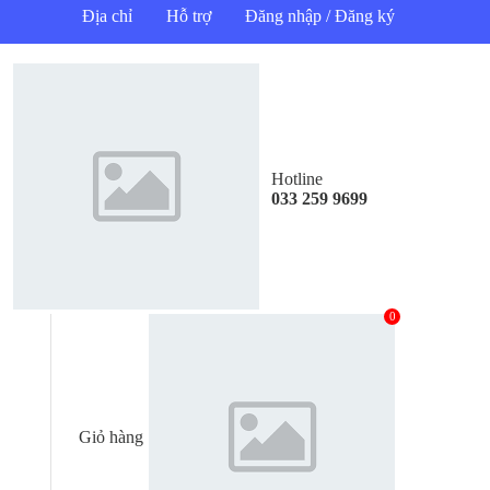
Địa chỉ
Hỗ trợ
Đăng nhập / Đăng ký
Hotline
033 259 9699
0
Giỏ hàng