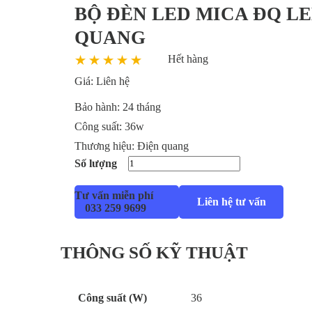
BỘ ĐÈN LED MICA ĐQ LED
QUANG
Hết hàng
Giá:
Liên hệ
Bảo hành:
24 tháng
Công suất:
36w
Thương hiệu:
Điện quang
Số lượng
Tư vấn miễn phí
Liên hệ tư vấn
033 259 9699
THÔNG SỐ KỸ THUẬT
Công suất (W)
36