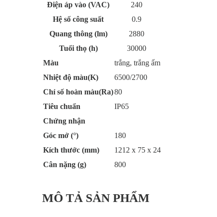
Điện áp vào (VAC)
240
Hệ số công suất
0.9
Quang thông (lm)
2880
Tuổi thọ (h)
30000
Màu
trắng, trắng ấm
Nhiệt độ màu(K)
6500/2700
Chỉ số hoàn màu(Ra)
80
Tiêu chuẩn
IP65
Chứng nhận
Góc mở (°)
180
Kích thước (mm)
1212 x 75 x 24
Cân nặng (g)
800
MÔ TẢ SẢN PHẨM