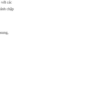
 với các
ránh chập
msung,