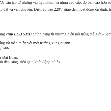
ợc cấu tạo từ những vật liệu nhôm và nhựa cao cấp, độ bền cao hơn so
lắp đặt và vận chuyển. Điện áp vào 220V giúp đèn hoạt động ổn định, t
dụng
chip LED SMD
chính hãng từ thương hiệu nổi tiếng thế giới - Sa
ng tốt thân thiện với môi trường xung quanh.
họ cao.
ừ Đài Loan.
ờ đèn sáng, thời gian khởi động <0.5s.