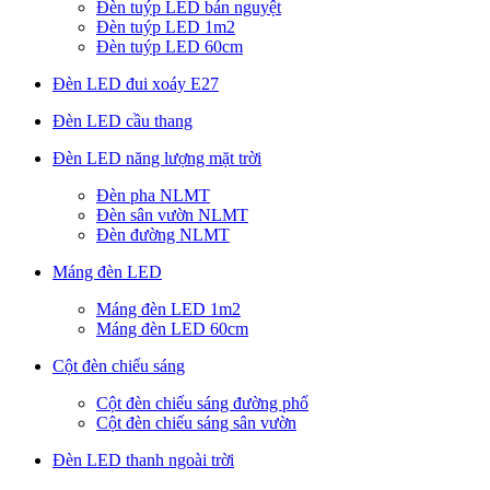
Đèn tuýp LED bán nguyệt
Đèn tuýp LED 1m2
Đèn tuýp LED 60cm
Đèn LED đui xoáy E27
Đèn LED cầu thang
Đèn LED năng lượng mặt trời
Đèn pha NLMT
Đèn sân vườn NLMT
Đèn đường NLMT
Máng đèn LED
Máng đèn LED 1m2
Máng đèn LED 60cm
Cột đèn chiếu sáng
Cột đèn chiếu sáng đường phố
Cột đèn chiếu sáng sân vườn
Đèn LED thanh ngoài trời