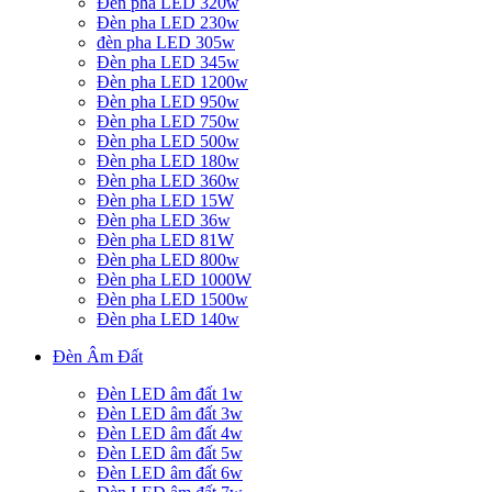
Đèn pha LED 320w
Đèn pha LED 230w
đèn pha LED 305w
Đèn pha LED 345w
Đèn pha LED 1200w
Đèn pha LED 950w
Đèn pha LED 750w
Đèn pha LED 500w
Đèn pha LED 180w
Đèn pha LED 360w
Đèn pha LED 15W
Đèn pha LED 36w
Đèn pha LED 81W
Đèn pha LED 800w
Đèn pha LED 1000W
Đèn pha LED 1500w
Đèn pha LED 140w
Đèn Âm Đất
Đèn LED âm đất 1w
Đèn LED âm đất 3w
Đèn LED âm đất 4w
Đèn LED âm đất 5w
Đèn LED âm đất 6w