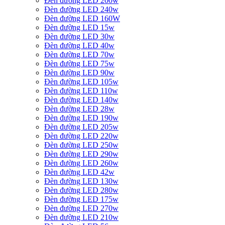
Đèn đường LED 200w
Đèn đường LED 240w
Đèn đường LED 160W
Đèn đường LED 15w
Đèn đường LED 30w
Đèn đường LED 40w
Đèn đường LED 70w
Đèn đường LED 75w
Đèn đường LED 90w
Đèn đường LED 105w
Đèn đường LED 110w
Đèn đường LED 140w
Đèn đường LED 28w
Đèn đường LED 190w
Đèn đường LED 205w
Đèn đường LED 220w
Đèn đường LED 250w
Đèn đường LED 290w
Đèn đường LED 260w
Đèn đường LED 42w
Đèn đường LED 130w
Đèn đường LED 280w
Đèn đường LED 175w
Đèn đường LED 270w
Đèn đường LED 210w