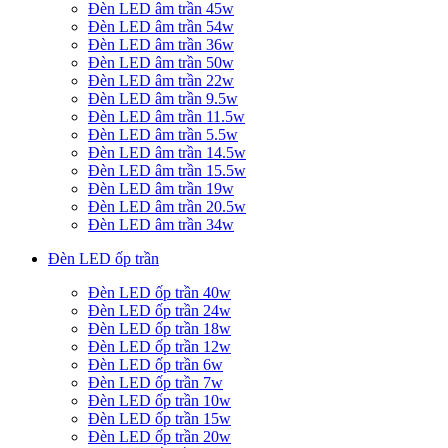
Đèn LED âm trần 45w
Đèn LED âm trần 54w
Đèn LED âm trần 36w
Đèn LED âm trần 50w
Đèn LED âm trần 22w
Đèn LED âm trần 9.5w
Đèn LED âm trần 11.5w
Đèn LED âm trần 5.5w
Đèn LED âm trần 14.5w
Đèn LED âm trần 15.5w
Đèn LED âm trần 19w
Đèn LED âm trần 20.5w
Đèn LED âm trần 34w
Đèn LED ốp trần
Đèn LED ốp trần 40w
Đèn LED ốp trần 24w
Đèn LED ốp trần 18w
Đèn LED ốp trần 12w
Đèn LED ốp trần 6w
Đèn LED ốp trần 7w
Đèn LED ốp trần 10w
Đèn LED ốp trần 15w
Đèn LED ốp trần 20w