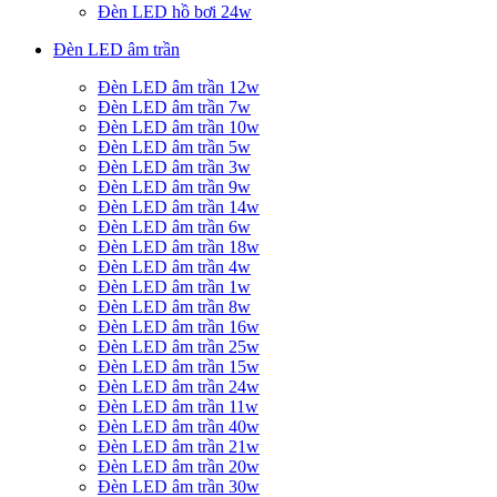
Đèn LED hồ bơi 24w
Đèn LED âm trần
Đèn LED âm trần 12w
Đèn LED âm trần 7w
Đèn LED âm trần 10w
Đèn LED âm trần 5w
Đèn LED âm trần 3w
Đèn LED âm trần 9w
Đèn LED âm trần 14w
Đèn LED âm trần 6w
Đèn LED âm trần 18w
Đèn LED âm trần 4w
Đèn LED âm trần 1w
Đèn LED âm trần 8w
Đèn LED âm trần 16w
Đèn LED âm trần 25w
Đèn LED âm trần 15w
Đèn LED âm trần 24w
Đèn LED âm trần 11w
Đèn LED âm trần 40w
Đèn LED âm trần 21w
Đèn LED âm trần 20w
Đèn LED âm trần 30w