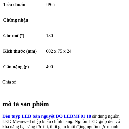
Tiêu chuẩn
IP65
Chứng nhận
Góc mở (°)
180
Kích thước (mm)
602 x 75 x 24
Cân nặng (g)
400
Chia sẻ
mô tả sản phẩm
Đèn tuýp LED bán nguyệt ĐQ LEDMF01 18
sử dụng nguồn
LED Meanwell nhập khẩu chính hãng. Nguồn LED giúp đèn có
khả năng bật sáng tức thì, thời gian khởi động nguồn cực nhanh