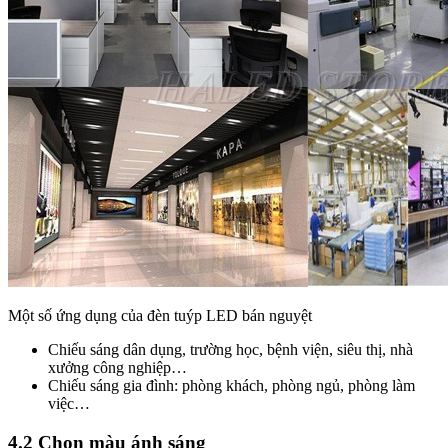
Một số ứng dụng của đèn tuýp LED bán nguyệt
Chiếu sáng dân dụng, trường học, bệnh viện, siêu thị, nhà
xưởng công nghiệp…
Chiếu sáng gia đình: phòng khách, phòng ngủ, phòng làm
việc…
4.2 Chọn màu ánh sáng