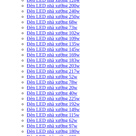
Đèn LED nhà xưởng 120w
Đèn LED nhà xưởng 200w
Đèn LED nhà xưởng 240w
Đèn LED nhà xưởng 250w
Đèn LED nhà xưởng 68w
Đèn LED nhà xưởng 73w
Đèn LED nhà xưởng 102w
Đèn LED nhà xưởng 109w
Đèn LED nhà xưởng 135w
Đèn LED nhà xưởng 145w
Đèn LED nhà xưởng 169w
Đèn LED nhà xưởng 183w
Đèn LED nhà xưởng 203w
Đèn LED nhà xưởng 217w
Đèn LED nhà xưởng 52w
Đèn LED nhà xưởng 78w
Đèn LED nhà xưởng 20w
Đèn LED nhà xưởng 40w
Đèn LED nhà xưởng 225w
Đèn LED nhà xưởng 192w
Đèn LED nhà xưởng 149w
Đèn LED nhà xưởng 115w
Đèn LED nhà xưởng 62w
Đèn LED nhà xưởng 97w
Đèn LED nhà xưởng 180w