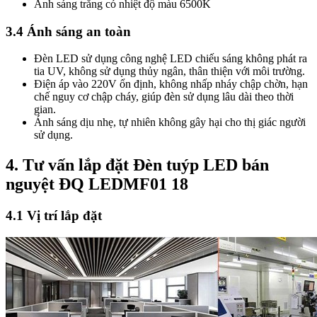
Ánh sáng trắng có nhiệt độ màu 6500K
3.4 Ánh sáng an toàn
Đèn LED sử dụng công nghệ LED chiếu sáng không phát ra
tia UV, không sử dụng thủy ngân, thân thiện với môi trường.
Điện áp vào 220V ổn định, không nhấp nháy chập chờn, hạn
chế nguy cơ chập cháy, giúp đèn sử dụng lâu dài theo thời
gian.
Ánh sáng dịu nhẹ, tự nhiên không gây hại cho thị giác người
sử dụng.
4. Tư vấn lắp đặt Đèn tuýp LED bán
nguyệt ĐQ LEDMF01 18
4.1 Vị trí lắp đặt