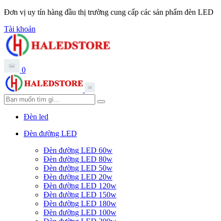
Đơn vị uy tín hàng đầu thị trường cung cấp các sản phẩm đèn LED
Tài khoản
0
Đèn led
Đèn đường LED
Đèn đường LED 60w
Đèn đường LED 80w
Đèn đường LED 50w
Đèn đường LED 20w
Đèn đường LED 120w
Đèn đường LED 150w
Đèn đường LED 180w
Đèn đường LED 100w