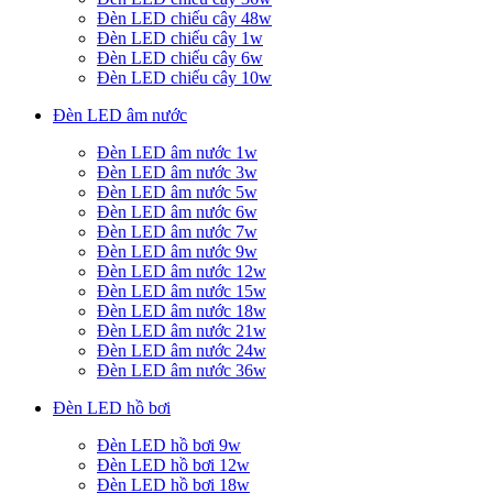
Đèn LED chiếu cây 48w
Đèn LED chiếu cây 1w
Đèn LED chiếu cây 6w
Đèn LED chiếu cây 10w
Đèn LED âm nước
Đèn LED âm nước 1w
Đèn LED âm nước 3w
Đèn LED âm nước 5w
Đèn LED âm nước 6w
Đèn LED âm nước 7w
Đèn LED âm nước 9w
Đèn LED âm nước 12w
Đèn LED âm nước 15w
Đèn LED âm nước 18w
Đèn LED âm nước 21w
Đèn LED âm nước 24w
Đèn LED âm nước 36w
Đèn LED hồ bơi
Đèn LED hồ bơi 9w
Đèn LED hồ bơi 12w
Đèn LED hồ bơi 18w