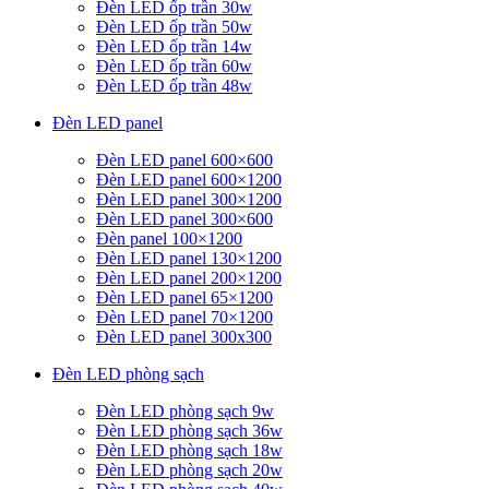
Đèn LED ốp trần 30w
Đèn LED ốp trần 50w
Đèn LED ốp trần 14w
Đèn LED ốp trần 60w
Đèn LED ốp trần 48w
Đèn LED panel
Đèn LED panel 600×600
Đèn LED panel 600×1200
Đèn LED panel 300×1200
Đèn LED panel 300×600
Đèn panel 100×1200
Đèn LED panel 130×1200
Đèn LED panel 200×1200
Đèn LED panel 65×1200
Đèn LED panel 70×1200
Đèn LED panel 300x300
Đèn LED phòng sạch
Đèn LED phòng sạch 9w
Đèn LED phòng sạch 36w
Đèn LED phòng sạch 18w
Đèn LED phòng sạch 20w