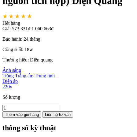
nguồn tích hợp) Điện Quang
Hết hàng
Giá:
573.331đ
1.060.663đ
Bảo hành:
24 tháng
Công suất:
18w
Thương hiệu:
Điện quang
Ánh sáng
Trắng
Trắng ấm
Trung tính
Điện áp
220v
Số lượng
Thêm vào giỏ hàng
Liên hệ tư vấn
thông số kỹ thuật