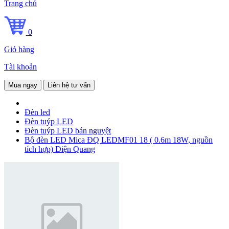
Trang chủ
0
Giỏ hàng
Tài khoản
Mua ngay
Liên hệ tư vấn
Đèn led
Đèn tuýp LED
Đèn tuýp LED bán nguyệt
Bộ đèn LED Mica ĐQ LEDMF01 18 ( 0.6m 18W, nguồn
tích hợp) Điện Quang