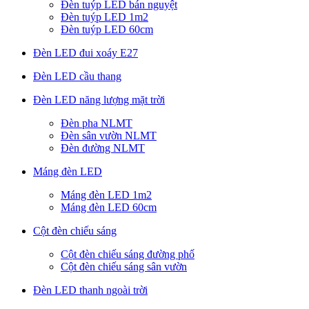
Đèn tuýp LED bán nguyệt
Đèn tuýp LED 1m2
Đèn tuýp LED 60cm
Đèn LED đui xoáy E27
Đèn LED cầu thang
Đèn LED năng lượng mặt trời
Đèn pha NLMT
Đèn sân vườn NLMT
Đèn đường NLMT
Máng đèn LED
Máng đèn LED 1m2
Máng đèn LED 60cm
Cột đèn chiếu sáng
Cột đèn chiếu sáng đường phố
Cột đèn chiếu sáng sân vườn
Đèn LED thanh ngoài trời