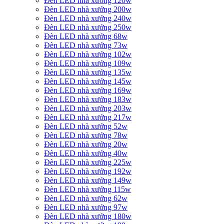
Đèn LED nhà xưởng 120w
Đèn LED nhà xưởng 200w
Đèn LED nhà xưởng 240w
Đèn LED nhà xưởng 250w
Đèn LED nhà xưởng 68w
Đèn LED nhà xưởng 73w
Đèn LED nhà xưởng 102w
Đèn LED nhà xưởng 109w
Đèn LED nhà xưởng 135w
Đèn LED nhà xưởng 145w
Đèn LED nhà xưởng 169w
Đèn LED nhà xưởng 183w
Đèn LED nhà xưởng 203w
Đèn LED nhà xưởng 217w
Đèn LED nhà xưởng 52w
Đèn LED nhà xưởng 78w
Đèn LED nhà xưởng 20w
Đèn LED nhà xưởng 40w
Đèn LED nhà xưởng 225w
Đèn LED nhà xưởng 192w
Đèn LED nhà xưởng 149w
Đèn LED nhà xưởng 115w
Đèn LED nhà xưởng 62w
Đèn LED nhà xưởng 97w
Đèn LED nhà xưởng 180w