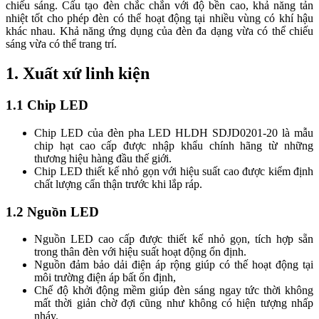
chiếu sáng. Cấu tạo đèn chắc chắn với độ bền cao, khả năng tản
nhiệt tốt cho phép đèn có thể hoạt động tại nhiều vùng có khí hậu
khác nhau. Khả năng ứng dụng của đèn đa dạng vừa có thể chiếu
sáng vừa có thể trang trí.
1. Xuất xứ linh kiện
1.1 Chip LED
Chip LED của đèn pha LED HLDH SDJD0201-20 là mẫu
chip hạt cao cấp được nhập khẩu chính hãng từ những
thương hiệu hàng đầu thế giới.
Chip LED thiết kế nhỏ gọn với hiệu suất cao được kiểm định
chất lượng cẩn thận trước khi lắp ráp.
1.2 Nguồn LED
Nguồn LED cao cấp được thiết kế nhỏ gọn, tích hợp sẵn
trong thân đèn với hiệu suất hoạt động ổn định.
Nguồn đảm bảo dải điện áp rộng giúp có thế hoạt động tại
môi trường điện áp bất ổn định,
Chế độ khởi động mềm giúp đèn sáng ngay tức thời không
mất thời giản chờ đợi cũng như không có hiện tượng nhấp
nháy.