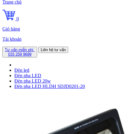
Trang chủ
0
Giỏ hàng
Tài khoản
Tư vấn miễn phí
Liên hệ tư vấn
033 259 9699
Đèn led
Đèn pha LED
Đèn pha LED 20w
Đèn pha LED HLDH SDJD0201-20