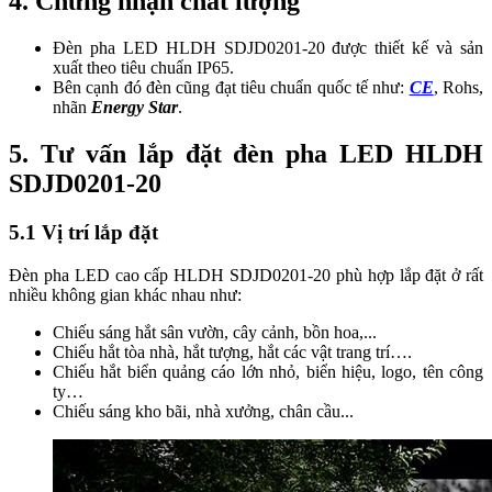
4. Chứng nhận chất lượng
Đèn pha LED HLDH SDJD0201-20 được thiết kế và sản
xuất theo tiêu chuẩn IP65.
Bên cạnh đó đèn cũng đạt tiêu chuẩn quốc tế như:
CE
, Rohs,
nhãn
Energy Star
.
5. Tư vấn lắp đặt đèn pha LED HLDH
SDJD0201-20
5.1 Vị trí lắp đặt
Đèn pha LED cao cấp HLDH SDJD0201-20 phù hợp lắp đặt ở rất
nhiều không gian khác nhau như:
Chiếu sáng hắt sân vườn, cây cảnh, bồn hoa,...
Chiếu hắt tòa nhà, hắt tượng, hắt các vật trang trí….
Chiếu hắt biển quảng cáo lớn nhỏ, biển hiệu, logo, tên công
ty…
Chiếu sáng kho bãi, nhà xưởng, chân cầu...