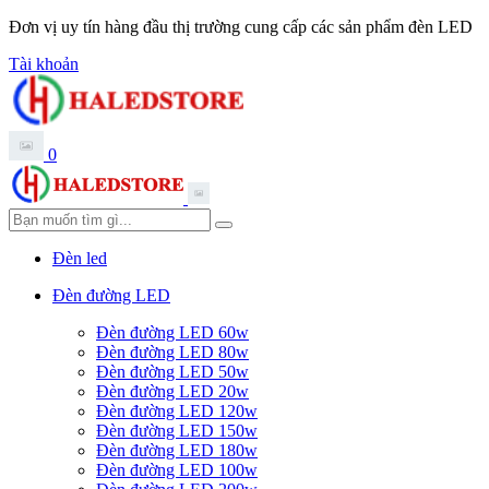
Đơn vị uy tín hàng đầu thị trường cung cấp các sản phẩm đèn LED
Tài khoản
0
Đèn led
Đèn đường LED
Đèn đường LED 60w
Đèn đường LED 80w
Đèn đường LED 50w
Đèn đường LED 20w
Đèn đường LED 120w
Đèn đường LED 150w
Đèn đường LED 180w
Đèn đường LED 100w