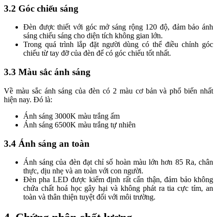
3.2 Góc chiếu sáng
Đèn được thiết với góc mở sáng rộng 120 độ, đảm bảo ánh
sáng chiếu sáng cho diện tích không gian lớn.
Trong quá trình lắp đặt người dùng có thể điều chỉnh góc
chiếu từ tay đỡ của đèn để có góc chiếu tốt nhất.
3.3 Màu sắc ánh sáng
Về màu sắc ánh sáng của đèn có 2 màu cơ bản và phổ biến nhất
hiện nay. Đó là:
Ánh sáng 3000K màu trắng ấm
Ánh sáng 6500K màu trắng tự nhiên
3.4 Ánh sáng an toàn
Ánh sáng của đèn đạt chỉ số hoàn màu lớn hơn 85 Ra, chân
thực, dịu nhẹ và an toàn với con người.
Đèn pha LED được kiểm định rất cẩn thận, đảm bảo không
chứa chất hoá học gây hại và không phát ra tia cực tím, an
toàn và thân thiện tuyệt đối với môi trường.