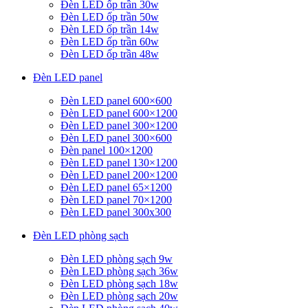
Đèn LED ốp trần 30w
Đèn LED ốp trần 50w
Đèn LED ốp trần 14w
Đèn LED ốp trần 60w
Đèn LED ốp trần 48w
Đèn LED panel
Đèn LED panel 600×600
Đèn LED panel 600×1200
Đèn LED panel 300×1200
Đèn LED panel 300×600
Đèn panel 100×1200
Đèn LED panel 130×1200
Đèn LED panel 200×1200
Đèn LED panel 65×1200
Đèn LED panel 70×1200
Đèn LED panel 300x300
Đèn LED phòng sạch
Đèn LED phòng sạch 9w
Đèn LED phòng sạch 36w
Đèn LED phòng sạch 18w
Đèn LED phòng sạch 20w