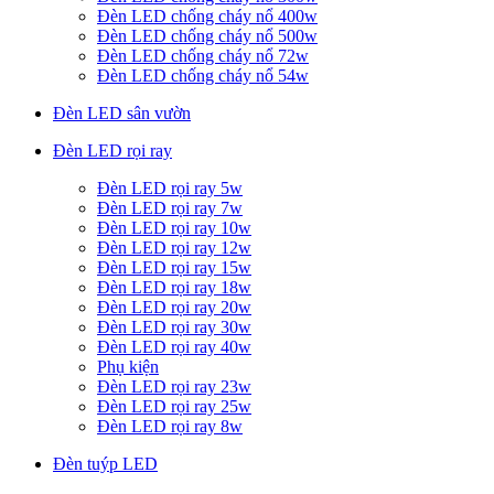
Đèn LED chống cháy nổ 400w
Đèn LED chống cháy nổ 500w
Đèn LED chống cháy nổ 72w
Đèn LED chống cháy nổ 54w
Đèn LED sân vườn
Đèn LED rọi ray
Đèn LED rọi ray 5w
Đèn LED rọi ray 7w
Đèn LED rọi ray 10w
Đèn LED rọi ray 12w
Đèn LED rọi ray 15w
Đèn LED rọi ray 18w
Đèn LED rọi ray 20w
Đèn LED rọi ray 30w
Đèn LED rọi ray 40w
Phụ kiện
Đèn LED rọi ray 23w
Đèn LED rọi ray 25w
Đèn LED rọi ray 8w
Đèn tuýp LED