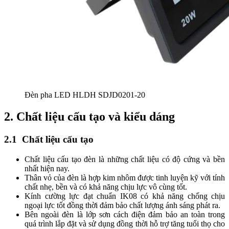
Đèn pha LED HLDH SDJD0201-20
2. Chất liệu cấu tạo và kiểu dáng
2.1 Chất liệu cấu tạo
Chất liệu cấu tạo đèn là những chất liệu có độ cứng và bền
nhất hiện nay.
Thân vỏ của đèn là hợp kim nhôm được tinh luyện kỹ với tính
chất nhẹ, bền và có khả năng chịu lực vô cùng tốt.
Kính cường lực đạt chuẩn IK08 có khả năng chống chịu
ngoại lực tốt đồng thời đảm bảo chất lượng ánh sáng phát ra.
Bên ngoài đèn là lớp sơn cách điện đảm bảo an toàn trong
quá trình lắp đặt và sử dụng đồng thời hỗ trợ tăng tuổi thọ cho