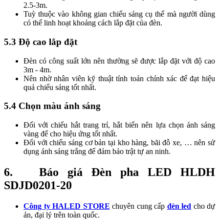
2.5-3m.
Tuỳ thuộc vào không gian chiếu sáng cụ thể mà người dùng
có thể linh hoạt khoảng cách lắp đặt của đèn.
5.3 Độ cao lắp đặt
Đèn có công suất lớn nên thường sẽ được lắp đặt với độ cao
3m - 4m.
Nên nhờ nhân viên kỹ thuật tính toán chính xác để đạt hiệu
quả chiếu sáng tốt nhất.
5.4 Chọn màu ánh sáng
Đối với chiếu hắt trang trí, hắt biển nên lựa chọn ánh sáng
vàng để cho hiệu ứng tốt nhất.
Đối với chiếu sáng cơ bản tại kho hàng, bãi đỗ xe, … nên sử
dụng ánh sáng trắng để đảm bảo trật tự an ninh.
6. Báo giá Đèn pha LED HLDH
SDJD0201-20
Công ty HALED STORE
chuyên cung cấp
đèn led
cho dự
án, đại lý trên toàn quốc.