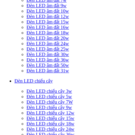
Đèn LED âm đất 7w
Đèn LED âm đất 9w
Đèn LED âm đất 10w
Đèn LED âm đất 12w
Đèn LED âm đất 15w
Đèn LED âm đất 16w
Đèn LED âm đất 18w
Đèn LED âm đất 20w
Đèn LED âm đất 24w
Đèn LED âm đất 25w
Đèn LED âm đất 30w
Đèn LED âm đất 36w
Đèn LED âm đất 50w
Đèn LED âm đất 31w
Đèn LED chiếu cây
Đèn LED chiếu cây 3w
Đèn LED chiếu cây 5w
Đèn LED chiếu cây 7W
Đèn LED chiếu cây 9w
Đèn LED chiếu cây 12w
Đèn LED chiếu cây 15w
Đèn LED chiếu cây 18w
Đèn LED chiếu cây 24w
Đèn LED chiếu cây 36w