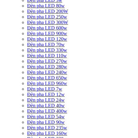
Đèn pha LED 3w
Đèn pha LED 80w
Đèn pha LED 200W
Đèn pha LED 250w
Đèn pha LED 300W
Đèn pha LED 600w
Đèn pha LED 900w
Đèn pha LED 120w
Đèn pha LED 70w
Đèn pha LED 330w
Đèn pha LED 110w
Đèn pha LED 270w
Đèn pha LED 280w
Đèn pha LED 240w
Đèn pha LED 650w
Đèn pha LED 960w
Đèn pha LED 7w
Đèn pha LED 12w
Đèn pha LED 24w
Đèn pha LED 40w
Đèn pha LED 400w
Đèn pha LED 54w
Đèn pha LED 90w
Đèn pha LED 235w
Đèn pha LED 160w