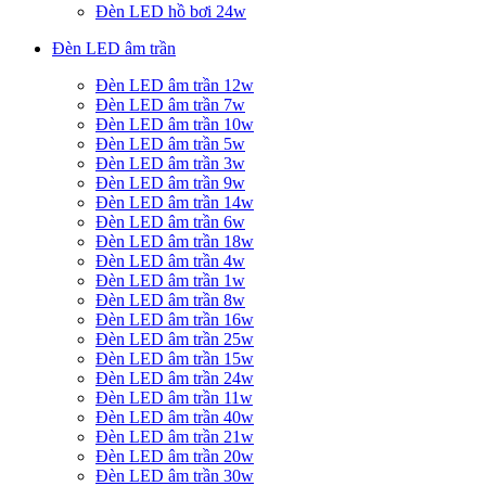
Đèn LED hồ bơi 24w
Đèn LED âm trần
Đèn LED âm trần 12w
Đèn LED âm trần 7w
Đèn LED âm trần 10w
Đèn LED âm trần 5w
Đèn LED âm trần 3w
Đèn LED âm trần 9w
Đèn LED âm trần 14w
Đèn LED âm trần 6w
Đèn LED âm trần 18w
Đèn LED âm trần 4w
Đèn LED âm trần 1w
Đèn LED âm trần 8w
Đèn LED âm trần 16w
Đèn LED âm trần 25w
Đèn LED âm trần 15w
Đèn LED âm trần 24w
Đèn LED âm trần 11w
Đèn LED âm trần 40w
Đèn LED âm trần 21w
Đèn LED âm trần 20w
Đèn LED âm trần 30w