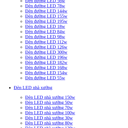
Đèn đường LED 56w
Đèn đường LED 78w
Đèn đường LED 144w
Đèn đường LED 155w
Đèn đường LED 195w
Đèn đường LED 18w
Đèn đường LED 84w
Đèn đường LED 98w
Đèn đường LED 112w
Đèn đường LED 126w
Đèn đường LED 300w
Đèn đường LED 196w
Đèn đường LED 182w
Đèn đường LED 168w
Đèn đường LED 154w
Đèn đường LED 55w
Đèn LED nhà xưởng
Đèn LED nhà xưởng 150w
Đèn LED nhà xưởng 50w
Đèn LED nhà xưởng 70w
Đèn LED nhà xưởng 100w
Đèn LED nhà xưởng 30w
Đèn LED nhà xưởng 80w