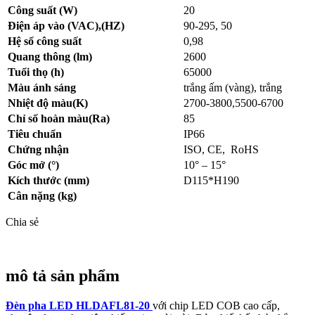
Công suất (W)
20
Điện áp vào (VAC),(HZ)
90-295, 50
Hệ số công suất
0,98
Quang thông (lm)
2600
Tuổi thọ (h)
65000
Màu ánh sáng
trắng ấm (vàng), trắng
Nhiệt độ màu(K)
2700-3800,5500-6700
Chỉ số hoàn màu(Ra)
85
Tiêu chuẩn
IP66
Chứng nhận
ISO, CE, RoHS
Góc mở (°)
10° – 15°
Kích thước (mm)
D115*H190
Cân nặng (kg)
Chia sẻ
mô tả sản phẩm
Đèn pha LED HLDAFL81-20
với chip LED COB cao cấp,