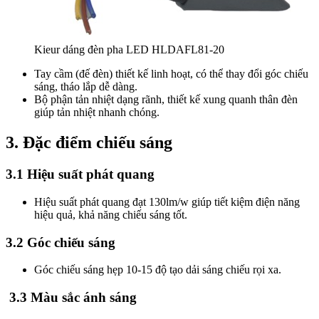
Kieur dáng đèn pha LED HLDAFL81-20
Tay cầm (đế đèn) thiết kế linh hoạt, có thể thay đổi góc chiếu
sáng, tháo lắp dễ dàng.
Bộ phận tản nhiệt dạng rãnh, thiết kế xung quanh thân đèn
giúp tản nhiệt nhanh chóng.
3. Đặc điểm chiếu sáng
3.1 Hiệu suất phát quang
Hiệu suất phát quang đạt 130lm/w giúp tiết kiệm điện năng
hiệu quả, khả năng chiếu sáng tốt.
3.2 Góc chiếu sáng
Góc chiếu sáng hẹp 10-15 độ tạo dải sáng chiếu rọi xa.
3.3 Màu sắc ánh sáng