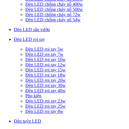
Đèn LED chống cháy nổ 400w
Đèn LED chống cháy nổ 500w
Đèn LED chống cháy nổ 72w
Đèn LED chống cháy nổ 54w
Đèn LED sân vườn
Đèn LED rọi ray
Đèn LED rọi ray 5w
Đèn LED rọi ray 7w
Đèn LED rọi ray 10w
Đèn LED rọi ray 12w
Đèn LED rọi ray 15w
Đèn LED rọi ray 18w
Đèn LED rọi ray 20w
Đèn LED rọi ray 30w
Đèn LED rọi ray 40w
Phụ kiện
Đèn LED rọi ray 23w
Đèn LED rọi ray 25w
Đèn LED rọi ray 8w
Đèn tuýp LED