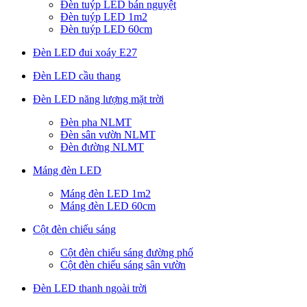
Đèn tuýp LED bán nguyệt
Đèn tuýp LED 1m2
Đèn tuýp LED 60cm
Đèn LED đui xoáy E27
Đèn LED cầu thang
Đèn LED năng lượng mặt trời
Đèn pha NLMT
Đèn sân vườn NLMT
Đèn đường NLMT
Máng đèn LED
Máng đèn LED 1m2
Máng đèn LED 60cm
Cột đèn chiếu sáng
Cột đèn chiếu sáng đường phố
Cột đèn chiếu sáng sân vườn
Đèn LED thanh ngoài trời