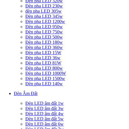
Đèn pha LED 320w
Đèn pha LED 230w
đèn pha LED 305w
Đèn pha LED 345w
Đèn pha LED 1200w
Đèn pha LED 950w
Đèn pha LED 750w
Đèn pha LED 500w
Đèn pha LED 180w
Đèn pha LED 360w
Đèn pha LED 15W
Đèn pha LED 36w
Đèn pha LED 81W
Đèn pha LED 800w
Đèn pha LED 1000W
Đèn pha LED 1500w
Đèn pha LED 140w
Đèn Âm Đất
Đèn LED âm đất 1w
Đèn LED âm đất 3w
Đèn LED âm đất 4w
Đèn LED âm đất 5w
Đèn LED âm đất 6w