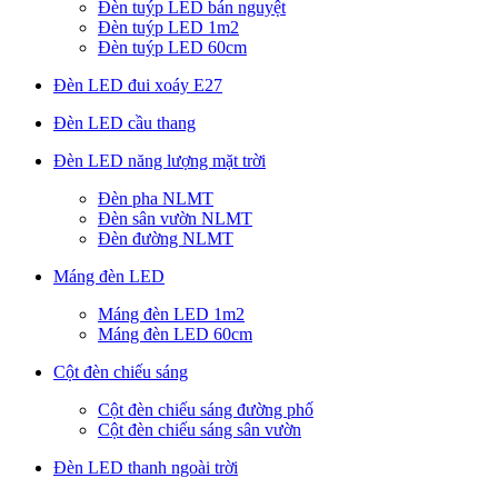
Đèn tuýp LED bán nguyệt
Đèn tuýp LED 1m2
Đèn tuýp LED 60cm
Đèn LED đui xoáy E27
Đèn LED cầu thang
Đèn LED năng lượng mặt trời
Đèn pha NLMT
Đèn sân vườn NLMT
Đèn đường NLMT
Máng đèn LED
Máng đèn LED 1m2
Máng đèn LED 60cm
Cột đèn chiếu sáng
Cột đèn chiếu sáng đường phố
Cột đèn chiếu sáng sân vườn
Đèn LED thanh ngoài trời