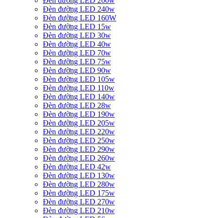
Đèn đường LED 200w
Đèn đường LED 240w
Đèn đường LED 160W
Đèn đường LED 15w
Đèn đường LED 30w
Đèn đường LED 40w
Đèn đường LED 70w
Đèn đường LED 75w
Đèn đường LED 90w
Đèn đường LED 105w
Đèn đường LED 110w
Đèn đường LED 140w
Đèn đường LED 28w
Đèn đường LED 190w
Đèn đường LED 205w
Đèn đường LED 220w
Đèn đường LED 250w
Đèn đường LED 290w
Đèn đường LED 260w
Đèn đường LED 42w
Đèn đường LED 130w
Đèn đường LED 280w
Đèn đường LED 175w
Đèn đường LED 270w
Đèn đường LED 210w