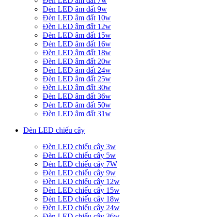
Đèn LED âm đất 7w
Đèn LED âm đất 9w
Đèn LED âm đất 10w
Đèn LED âm đất 12w
Đèn LED âm đất 15w
Đèn LED âm đất 16w
Đèn LED âm đất 18w
Đèn LED âm đất 20w
Đèn LED âm đất 24w
Đèn LED âm đất 25w
Đèn LED âm đất 30w
Đèn LED âm đất 36w
Đèn LED âm đất 50w
Đèn LED âm đất 31w
Đèn LED chiếu cây
Đèn LED chiếu cây 3w
Đèn LED chiếu cây 5w
Đèn LED chiếu cây 7W
Đèn LED chiếu cây 9w
Đèn LED chiếu cây 12w
Đèn LED chiếu cây 15w
Đèn LED chiếu cây 18w
Đèn LED chiếu cây 24w
Đèn LED chiếu cây 36w