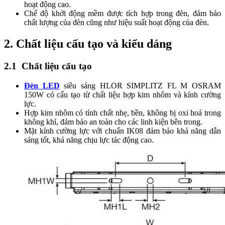
hoạt động cao.
Chế độ khởi động mềm được tích hợp trong đèn, đảm bảo
chất lượng của đèn cũng như hiệu suất hoạt động của đèn.
2. Chất liệu cấu tạo và kiểu dáng
2.1 Chất liệu cấu tạo
Đèn LED
siêu sáng HLOR SIMPLITZ FL M OSRAM
150W có cấu tạo từ chất liệu hợp kim nhôm và kính cường
lực.
Hợp kim nhôm có tính chất nhẹ, bền, không bị oxi hoá trong
không khí, đảm bảo an toàn cho các linh kiện bên trong.
Mặt kính cường lực với chuẩn IK08 đảm bảo khả năng dẫn
sáng tốt, khả năng chịu lực tác động cao.