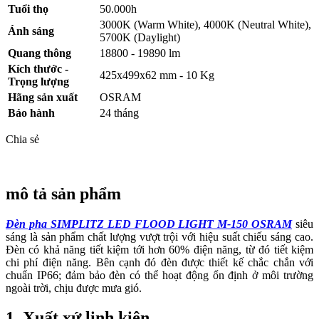
Tuổi thọ
50.000h
3000K (Warm White), 4000K (Neutral White),
Ánh sáng
5700K (Daylight)
Quang thông
18800 - 19890 lm
Kích thước -
425x499x62 mm - 10 Kg
Trọng lượng
Hãng sản xuất
OSRAM
Bảo hành
24 tháng
Chia sẻ
mô tả sản phẩm
Đèn pha SIMPLITZ LED FLOOD LIGHT M-150 OSRAM
siêu
sáng là sản phẩm chất lượng vượt trội với hiệu suất chiếu sáng cao.
Đèn có khả năng tiết kiệm tới hơn 60% điện năng, từ đó tiết kiệm
chi phí điện năng. Bên cạnh đó đèn được thiết kế chắc chắn với
chuẩn IP66; đảm bảo đèn có thể hoạt động ổn định ở môi trường
ngoài trời, chịu được mưa gió.
1. Xuất xứ linh kiện