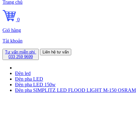
Trang chủ
0
Giỏ hàng
Tài khoản
Tư vấn miễn phí
Liên hệ tư vấn
033 259 9699
Đèn led
Đèn pha LED
Đèn pha LED 150w
Đèn pha SIMPLITZ LED FLOOD LIGHT M-150 OSRAM