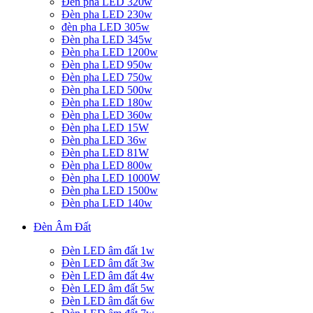
Đèn pha LED 320w
Đèn pha LED 230w
đèn pha LED 305w
Đèn pha LED 345w
Đèn pha LED 1200w
Đèn pha LED 950w
Đèn pha LED 750w
Đèn pha LED 500w
Đèn pha LED 180w
Đèn pha LED 360w
Đèn pha LED 15W
Đèn pha LED 36w
Đèn pha LED 81W
Đèn pha LED 800w
Đèn pha LED 1000W
Đèn pha LED 1500w
Đèn pha LED 140w
Đèn Âm Đất
Đèn LED âm đất 1w
Đèn LED âm đất 3w
Đèn LED âm đất 4w
Đèn LED âm đất 5w
Đèn LED âm đất 6w