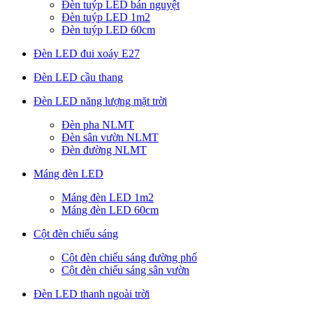
Đèn tuýp LED bán nguyệt
Đèn tuýp LED 1m2
Đèn tuýp LED 60cm
Đèn LED đui xoáy E27
Đèn LED cầu thang
Đèn LED năng lượng mặt trời
Đèn pha NLMT
Đèn sân vườn NLMT
Đèn đường NLMT
Máng đèn LED
Máng đèn LED 1m2
Máng đèn LED 60cm
Cột đèn chiếu sáng
Cột đèn chiếu sáng đường phố
Cột đèn chiếu sáng sân vườn
Đèn LED thanh ngoài trời