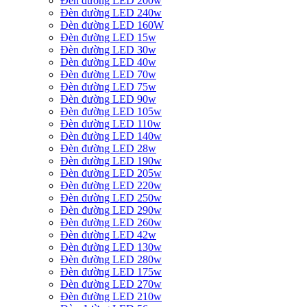
Đèn đường LED 200w
Đèn đường LED 240w
Đèn đường LED 160W
Đèn đường LED 15w
Đèn đường LED 30w
Đèn đường LED 40w
Đèn đường LED 70w
Đèn đường LED 75w
Đèn đường LED 90w
Đèn đường LED 105w
Đèn đường LED 110w
Đèn đường LED 140w
Đèn đường LED 28w
Đèn đường LED 190w
Đèn đường LED 205w
Đèn đường LED 220w
Đèn đường LED 250w
Đèn đường LED 290w
Đèn đường LED 260w
Đèn đường LED 42w
Đèn đường LED 130w
Đèn đường LED 280w
Đèn đường LED 175w
Đèn đường LED 270w
Đèn đường LED 210w