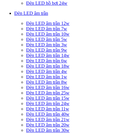
Đèn LED hồ bơi 24w
Đèn LED âm trần
Đèn LED âm trần 12w
Đèn LED âm trần 7w
Đèn LED âm trần 10w
Đèn LED âm trần 5w
Đèn LED âm trần 3w
Đèn LED âm trần 9w
Đèn LED âm trần 14w
Đèn LED âm trần 6w
Đèn LED âm trần 18w
Đèn LED âm trần 4w
Đèn LED âm trần 1w
Đèn LED âm trần 8w
Đèn LED âm trần 16w
Đèn LED âm trần 25w
Đèn LED âm trần 15w
Đèn LED âm trần 24w
Đèn LED âm trần 11w
Đèn LED âm trần 40w
Đèn LED âm trần 21w
Đèn LED âm trần 20w
Đèn LED âm trần 30w