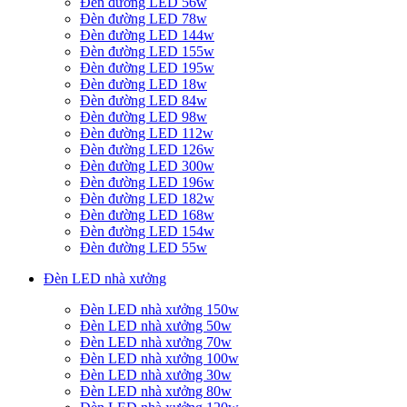
Đèn đường LED 56w
Đèn đường LED 78w
Đèn đường LED 144w
Đèn đường LED 155w
Đèn đường LED 195w
Đèn đường LED 18w
Đèn đường LED 84w
Đèn đường LED 98w
Đèn đường LED 112w
Đèn đường LED 126w
Đèn đường LED 300w
Đèn đường LED 196w
Đèn đường LED 182w
Đèn đường LED 168w
Đèn đường LED 154w
Đèn đường LED 55w
Đèn LED nhà xưởng
Đèn LED nhà xưởng 150w
Đèn LED nhà xưởng 50w
Đèn LED nhà xưởng 70w
Đèn LED nhà xưởng 100w
Đèn LED nhà xưởng 30w
Đèn LED nhà xưởng 80w