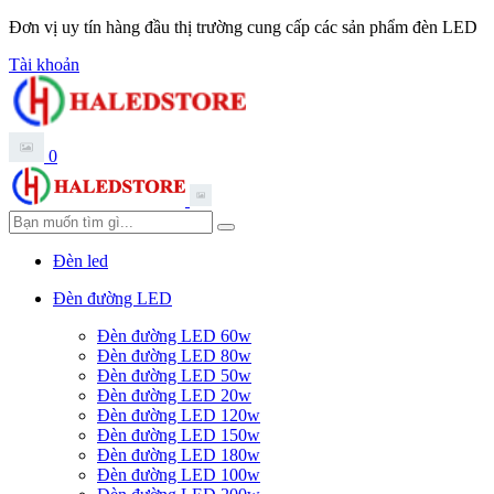
Đơn vị uy tín hàng đầu thị trường cung cấp các sản phẩm đèn LED
Tài khoản
0
Đèn led
Đèn đường LED
Đèn đường LED 60w
Đèn đường LED 80w
Đèn đường LED 50w
Đèn đường LED 20w
Đèn đường LED 120w
Đèn đường LED 150w
Đèn đường LED 180w
Đèn đường LED 100w