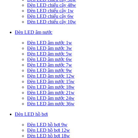
Đèn LED chiếu cây 48w
Đèn LED chiếu cây 1w
Đèn LED chiếu cây 6w
Đèn LED chiếu cây 10w
Đèn LED âm nước
Đèn LED âm nước 1w
Đèn LED âm nước 3w
Đèn LED âm nước 5w
Đèn LED âm nước 6w
Đèn LED âm nước 7w
Đèn LED âm nước 9w
Đèn LED âm nước 12w
Đèn LED âm nước 15w
Đèn LED âm nước 18w
Đèn LED âm nước 21w
Đèn LED âm nước 24w
Đèn LED âm nước 36w
Đèn LED hồ bơi
Đèn LED hồ bơi 9w
Đèn LED hồ bơi 12w
Đèn LED hồ bơi 18w