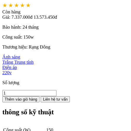
Còn hàng
Giá:
7.337.000đ
13.573.450đ
Bảo hành:
24 tháng
Công suất:
150w
Thương hiệu:
Rạng Đông
Ánh sáng
Trắng
Trung tính
Điện áp
220v
Số lượng
Thêm vào giỏ hàng
Liên hệ tư vấn
thông số kỹ thuật
Công suất (W)
150