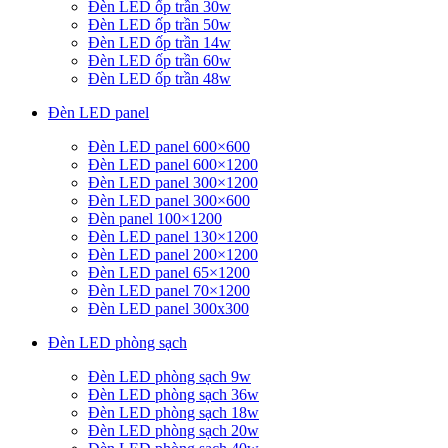
Đèn LED ốp trần 30w
Đèn LED ốp trần 50w
Đèn LED ốp trần 14w
Đèn LED ốp trần 60w
Đèn LED ốp trần 48w
Đèn LED panel
Đèn LED panel 600×600
Đèn LED panel 600×1200
Đèn LED panel 300×1200
Đèn LED panel 300×600
Đèn panel 100×1200
Đèn LED panel 130×1200
Đèn LED panel 200×1200
Đèn LED panel 65×1200
Đèn LED panel 70×1200
Đèn LED panel 300x300
Đèn LED phòng sạch
Đèn LED phòng sạch 9w
Đèn LED phòng sạch 36w
Đèn LED phòng sạch 18w
Đèn LED phòng sạch 20w