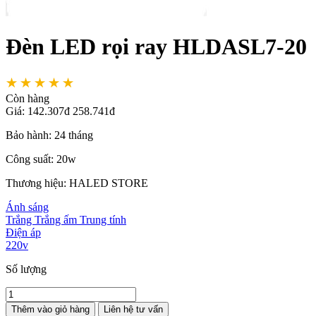
Đèn LED rọi ray HLDASL7-20
Còn hàng
Giá:
142.307đ
258.741đ
Bảo hành:
24 tháng
Công suất:
20w
Thương hiệu:
HALED STORE
Ánh sáng
Trắng
Trắng ấm
Trung tính
Điện áp
220v
Số lượng
Thêm vào giỏ hàng
Liên hệ tư vấn