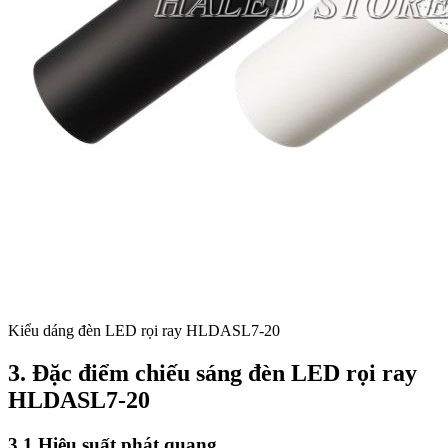
Kiểu dáng đèn LED rọi ray HLDASL7-20
3. Đặc điểm chiếu sáng đèn LED rọi ray
HLDASL7-20
3.1 Hiệu suất phát quang