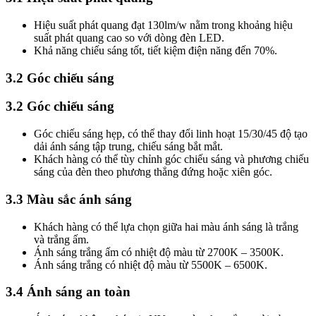
Hiệu suất phát quang đạt 130lm/w nằm trong khoảng hiệu
suất phát quang cao so với dòng đèn LED.
Khả năng chiếu sáng tốt, tiết kiệm điện năng đến 70%.
3.2 Góc chiếu sáng
3.2 Góc chiếu sáng
Góc chiếu sáng hẹp, có thể thay đổi linh hoạt 15/30/45 độ tạo
dải ánh sáng tập trung, chiếu sáng bắt mắt.
Khách hàng có thể tùy chỉnh góc chiếu sáng và phương chiếu
sáng của đèn theo phương thẳng đứng hoặc xiên góc.
3.3 Màu sắc ánh sáng
Khách hàng có thể lựa chọn giữa hai màu ánh sáng là trắng
và trắng ấm.
Ánh sáng trắng ấm có nhiệt độ màu từ 2700K – 3500K.
Ánh sáng trắng có nhiệt độ màu từ 5500K – 6500K.
3.4 Ánh sáng an toàn