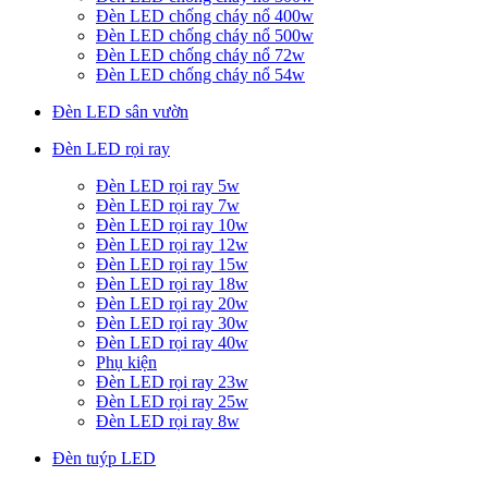
Đèn LED chống cháy nổ 400w
Đèn LED chống cháy nổ 500w
Đèn LED chống cháy nổ 72w
Đèn LED chống cháy nổ 54w
Đèn LED sân vườn
Đèn LED rọi ray
Đèn LED rọi ray 5w
Đèn LED rọi ray 7w
Đèn LED rọi ray 10w
Đèn LED rọi ray 12w
Đèn LED rọi ray 15w
Đèn LED rọi ray 18w
Đèn LED rọi ray 20w
Đèn LED rọi ray 30w
Đèn LED rọi ray 40w
Phụ kiện
Đèn LED rọi ray 23w
Đèn LED rọi ray 25w
Đèn LED rọi ray 8w
Đèn tuýp LED