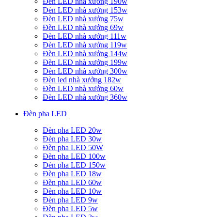
Đèn LED nhà xưởng 190w
Đèn LED nhà xưởng 153w
Đèn LED nhà xưởng 75w
Đèn LED nhà xưởng 69w
Đèn LED nhà xưởng 111w
Đèn LED nhà xưởng 119w
Đèn LED nhà xưởng 144w
Đèn LED nhà xưởng 199w
Đèn LED nhà xưởng 300w
Đèn led nhà xưởng 182w
Đèn LED nhà xưởng 60w
Đèn LED nhà xưởng 360w
Đèn pha LED
Đèn pha LED 20w
Đèn pha LED 30w
Đèn pha LED 50W
Đèn pha LED 100w
Đèn pha LED 150w
Đèn pha LED 18w
Đèn pha LED 60w
Đèn pha LED 10w
Đèn pha LED 9w
Đèn pha LED 5w