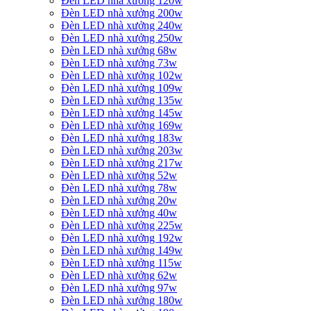
Đèn LED nhà xưởng 120w
Đèn LED nhà xưởng 200w
Đèn LED nhà xưởng 240w
Đèn LED nhà xưởng 250w
Đèn LED nhà xưởng 68w
Đèn LED nhà xưởng 73w
Đèn LED nhà xưởng 102w
Đèn LED nhà xưởng 109w
Đèn LED nhà xưởng 135w
Đèn LED nhà xưởng 145w
Đèn LED nhà xưởng 169w
Đèn LED nhà xưởng 183w
Đèn LED nhà xưởng 203w
Đèn LED nhà xưởng 217w
Đèn LED nhà xưởng 52w
Đèn LED nhà xưởng 78w
Đèn LED nhà xưởng 20w
Đèn LED nhà xưởng 40w
Đèn LED nhà xưởng 225w
Đèn LED nhà xưởng 192w
Đèn LED nhà xưởng 149w
Đèn LED nhà xưởng 115w
Đèn LED nhà xưởng 62w
Đèn LED nhà xưởng 97w
Đèn LED nhà xưởng 180w