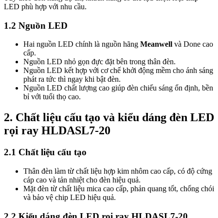
LED phù hợp với nhu cầu.
1.2 Nguồn LED
Hai nguồn LED chính là nguồn hãng
Meanwell
và Done cao
cấp.
Nguồn LED nhỏ gọn đực đặt bên trong thân đèn.
Nguồn LED kết hợp với cơ chế khởi động mềm cho ánh sáng
phát ra tức thì ngay khi bật đèn.
Nguồn LED chất lượng cao giúp đèn chiếu sáng ổn định, bền
bỉ với tuổi thọ cao.
2. Chất liệu cấu tạo và kiểu dáng đèn LED
rọi ray HLDASL7-20
2.1 Chất liệu cấu tạo
Thân đèn làm từ chất liệu hợp kim nhôm cao cấp, có độ cứng
cáp cao và tản nhiệt cho đèn hiệu quả.
Mặt đèn từ chất liệu mica cao cấp, phản quang tốt, chống chói
và bảo vệ chip LED hiệu quả.
2.2 Kiểu dáng đèn LED rọi ray HLDASL7-20