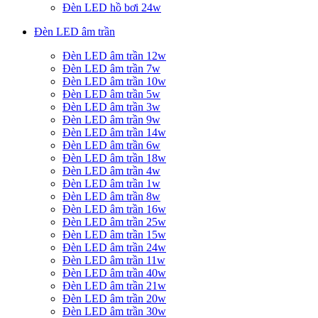
Đèn LED hồ bơi 24w
Đèn LED âm trần
Đèn LED âm trần 12w
Đèn LED âm trần 7w
Đèn LED âm trần 10w
Đèn LED âm trần 5w
Đèn LED âm trần 3w
Đèn LED âm trần 9w
Đèn LED âm trần 14w
Đèn LED âm trần 6w
Đèn LED âm trần 18w
Đèn LED âm trần 4w
Đèn LED âm trần 1w
Đèn LED âm trần 8w
Đèn LED âm trần 16w
Đèn LED âm trần 25w
Đèn LED âm trần 15w
Đèn LED âm trần 24w
Đèn LED âm trần 11w
Đèn LED âm trần 40w
Đèn LED âm trần 21w
Đèn LED âm trần 20w
Đèn LED âm trần 30w