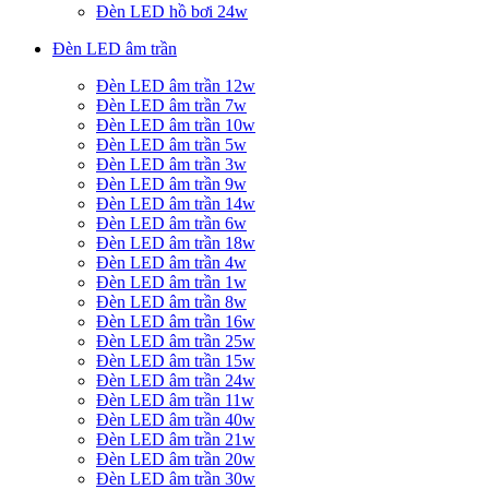
Đèn LED hồ bơi 24w
Đèn LED âm trần
Đèn LED âm trần 12w
Đèn LED âm trần 7w
Đèn LED âm trần 10w
Đèn LED âm trần 5w
Đèn LED âm trần 3w
Đèn LED âm trần 9w
Đèn LED âm trần 14w
Đèn LED âm trần 6w
Đèn LED âm trần 18w
Đèn LED âm trần 4w
Đèn LED âm trần 1w
Đèn LED âm trần 8w
Đèn LED âm trần 16w
Đèn LED âm trần 25w
Đèn LED âm trần 15w
Đèn LED âm trần 24w
Đèn LED âm trần 11w
Đèn LED âm trần 40w
Đèn LED âm trần 21w
Đèn LED âm trần 20w
Đèn LED âm trần 30w