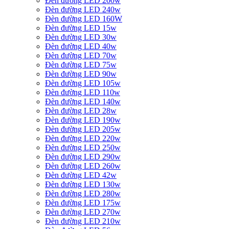
Đèn đường LED 200w
Đèn đường LED 240w
Đèn đường LED 160W
Đèn đường LED 15w
Đèn đường LED 30w
Đèn đường LED 40w
Đèn đường LED 70w
Đèn đường LED 75w
Đèn đường LED 90w
Đèn đường LED 105w
Đèn đường LED 110w
Đèn đường LED 140w
Đèn đường LED 28w
Đèn đường LED 190w
Đèn đường LED 205w
Đèn đường LED 220w
Đèn đường LED 250w
Đèn đường LED 290w
Đèn đường LED 260w
Đèn đường LED 42w
Đèn đường LED 130w
Đèn đường LED 280w
Đèn đường LED 175w
Đèn đường LED 270w
Đèn đường LED 210w