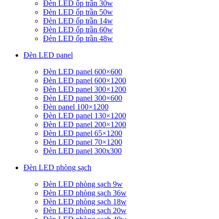
Đèn LED ốp trần 30w
Đèn LED ốp trần 50w
Đèn LED ốp trần 14w
Đèn LED ốp trần 60w
Đèn LED ốp trần 48w
Đèn LED panel
Đèn LED panel 600×600
Đèn LED panel 600×1200
Đèn LED panel 300×1200
Đèn LED panel 300×600
Đèn panel 100×1200
Đèn LED panel 130×1200
Đèn LED panel 200×1200
Đèn LED panel 65×1200
Đèn LED panel 70×1200
Đèn LED panel 300x300
Đèn LED phòng sạch
Đèn LED phòng sạch 9w
Đèn LED phòng sạch 36w
Đèn LED phòng sạch 18w
Đèn LED phòng sạch 20w