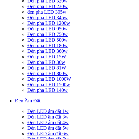
Đèn pha LED 320w
Đèn pha LED 230w
đèn pha LED 305w
Đèn pha LED 345w
Đèn pha LED 1200w
Đèn pha LED 950w
Đèn pha LED 750w
Đèn pha LED 500w
Đèn pha LED 180w
Đèn pha LED 360w
Đèn pha LED 15W
Đèn pha LED 36w
Đèn pha LED 81W
Đèn pha LED 800w
Đèn pha LED 1000W
Đèn pha LED 1500w
Đèn pha LED 140w
Đèn Âm Đất
Đèn LED âm đất 1w
Đèn LED âm đất 3w
Đèn LED âm đất 4w
Đèn LED âm đất 5w
Đèn LED âm đất 6w