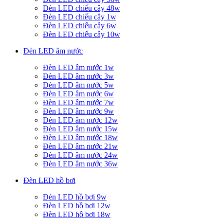
Đèn LED chiếu cây 48w
Đèn LED chiếu cây 1w
Đèn LED chiếu cây 6w
Đèn LED chiếu cây 10w
Đèn LED âm nước
Đèn LED âm nước 1w
Đèn LED âm nước 3w
Đèn LED âm nước 5w
Đèn LED âm nước 6w
Đèn LED âm nước 7w
Đèn LED âm nước 9w
Đèn LED âm nước 12w
Đèn LED âm nước 15w
Đèn LED âm nước 18w
Đèn LED âm nước 21w
Đèn LED âm nước 24w
Đèn LED âm nước 36w
Đèn LED hồ bơi
Đèn LED hồ bơi 9w
Đèn LED hồ bơi 12w
Đèn LED hồ bơi 18w