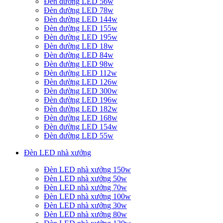
Đèn đường LED 56w
Đèn đường LED 78w
Đèn đường LED 144w
Đèn đường LED 155w
Đèn đường LED 195w
Đèn đường LED 18w
Đèn đường LED 84w
Đèn đường LED 98w
Đèn đường LED 112w
Đèn đường LED 126w
Đèn đường LED 300w
Đèn đường LED 196w
Đèn đường LED 182w
Đèn đường LED 168w
Đèn đường LED 154w
Đèn đường LED 55w
Đèn LED nhà xưởng
Đèn LED nhà xưởng 150w
Đèn LED nhà xưởng 50w
Đèn LED nhà xưởng 70w
Đèn LED nhà xưởng 100w
Đèn LED nhà xưởng 30w
Đèn LED nhà xưởng 80w