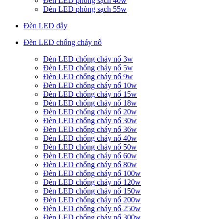
Đèn LED phòng sạch 40w
Đèn LED phòng sạch 55w
Đèn LED dây
Đèn LED chống cháy nổ
Đèn LED chống cháy nổ 3w
Đèn LED chống cháy nổ 5w
Đèn LED chống cháy nổ 9w
Đèn LED chống cháy nổ 10w
Đèn LED chống cháy nổ 15w
Đèn LED chống cháy nổ 18w
Đèn LED chống cháy nổ 20w
Đèn LED chống cháy nổ 30w
Đèn LED chống cháy nổ 36w
Đèn LED chống cháy nổ 40w
Đèn LED chống cháy nổ 50w
Đèn LED chống cháy nổ 60w
Đèn LED chống cháy nổ 80w
Đèn LED chống cháy nổ 100w
Đèn LED chống cháy nổ 120w
Đèn LED chống cháy nổ 150w
Đèn LED chống cháy nổ 200w
Đèn LED chống cháy nổ 250w
Đèn LED chống cháy nổ 300w