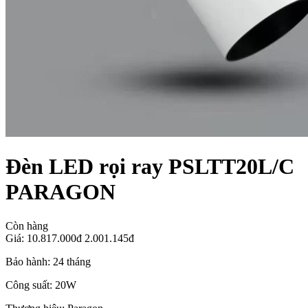
Đèn LED rọi ray PSLTT20L/C
PARAGON
Còn hàng
Giá:
10.817.000đ
2.001.145đ
Bảo hành:
24 tháng
Công suất:
20W