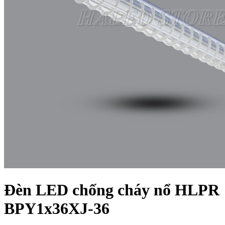
Đèn LED chống cháy nổ HLPR
BPY1x36XJ-36