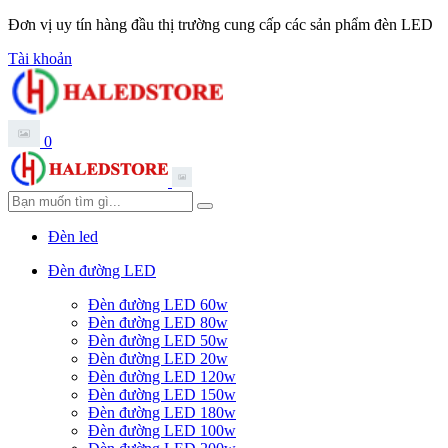
Đơn vị uy tín hàng đầu thị trường cung cấp các sản phẩm đèn LED
Tài khoản
0
Đèn led
Đèn đường LED
Đèn đường LED 60w
Đèn đường LED 80w
Đèn đường LED 50w
Đèn đường LED 20w
Đèn đường LED 120w
Đèn đường LED 150w
Đèn đường LED 180w
Đèn đường LED 100w