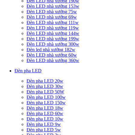
Đèn LED nhà xưởng 190w
Đèn LED nhà xưởng 153w
Đèn LED nhà xưởng 75w
Đèn LED nhà xưởng 69w
Đèn LED nhà xưởng 111w
Đèn LED nhà xưởng 119w
Đèn LED nhà xưởng 144w
Đèn LED nhà xưởng 199w
Đèn LED nhà xưởng 300w
Đèn led nhà xưởng 182w
Đèn LED nhà xưởng 60w
Đèn LED nhà xưởng 360w
Đèn pha LED
Đèn pha LED 20w
Đèn pha LED 30w
Đèn pha LED 50W
Đèn pha LED 100w
Đèn pha LED 150w
Đèn pha LED 18w
Đèn pha LED 60w
Đèn pha LED 10w
Đèn pha LED 9w
Đèn pha LED 5w