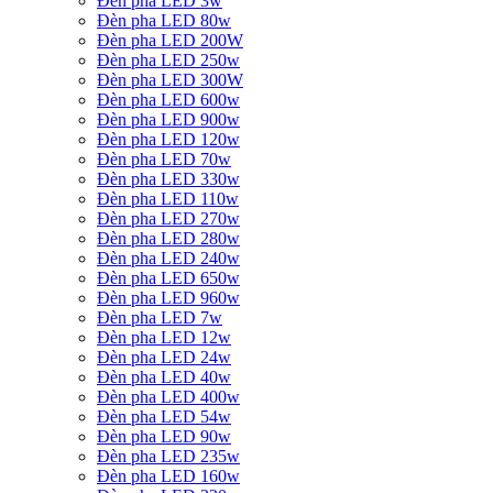
Đèn pha LED 3w
Đèn pha LED 80w
Đèn pha LED 200W
Đèn pha LED 250w
Đèn pha LED 300W
Đèn pha LED 600w
Đèn pha LED 900w
Đèn pha LED 120w
Đèn pha LED 70w
Đèn pha LED 330w
Đèn pha LED 110w
Đèn pha LED 270w
Đèn pha LED 280w
Đèn pha LED 240w
Đèn pha LED 650w
Đèn pha LED 960w
Đèn pha LED 7w
Đèn pha LED 12w
Đèn pha LED 24w
Đèn pha LED 40w
Đèn pha LED 400w
Đèn pha LED 54w
Đèn pha LED 90w
Đèn pha LED 235w
Đèn pha LED 160w