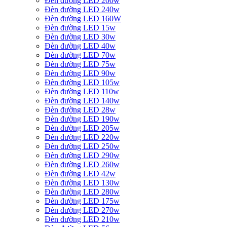
Đèn đường LED 200w
Đèn đường LED 240w
Đèn đường LED 160W
Đèn đường LED 15w
Đèn đường LED 30w
Đèn đường LED 40w
Đèn đường LED 70w
Đèn đường LED 75w
Đèn đường LED 90w
Đèn đường LED 105w
Đèn đường LED 110w
Đèn đường LED 140w
Đèn đường LED 28w
Đèn đường LED 190w
Đèn đường LED 205w
Đèn đường LED 220w
Đèn đường LED 250w
Đèn đường LED 290w
Đèn đường LED 260w
Đèn đường LED 42w
Đèn đường LED 130w
Đèn đường LED 280w
Đèn đường LED 175w
Đèn đường LED 270w
Đèn đường LED 210w