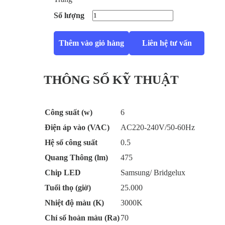
Số lượng
Thêm vào giỏ hàng
Liên hệ tư vấn
THÔNG SỐ KỸ THUẬT
Công suất (w)
6
Điện áp vào (VAC)
AC220-240V/50-60Hz
Hệ số công suất
0.5
Quang Thông (lm)
475
Chip LED
Samsung/ Bridgelux
Tuổi thọ (giờ)
25.000
Nhiệt độ màu (K)
3000K
Chỉ số hoàn màu (Ra)
70