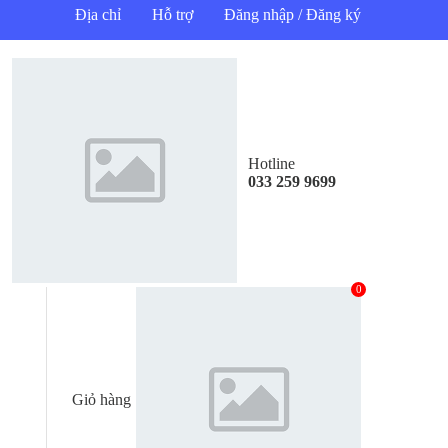
Địa chỉ
Hỗ trợ
Đăng nhập / Đăng ký
Hotline
033 259 9699
0
Giỏ hàng