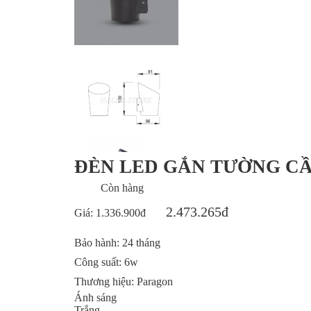
ĐÈN LED GẮN TƯỜNG C
Còn hàng
2.473.265đ
Giá:
1.336.900đ
Bảo hành:
24 tháng
Công suất:
6w
Thương hiệu:
Paragon
Ánh sáng
Trắng