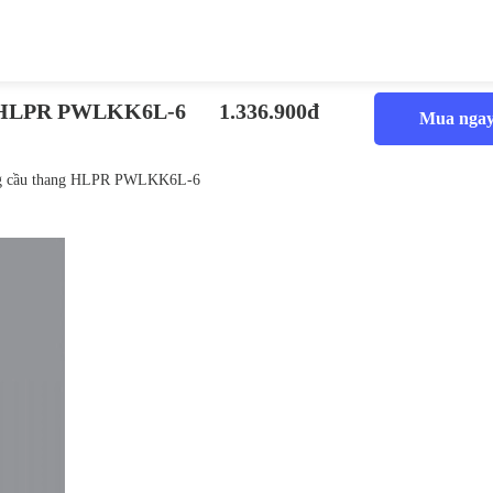
ng HLPR PWLKK6L-6
1.336.900đ
Mua nga
g cầu thang HLPR PWLKK6L-6