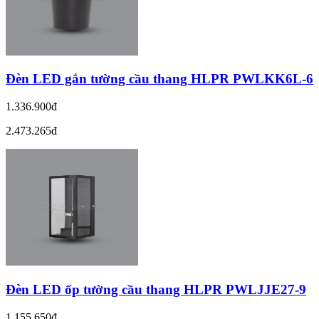
Đèn LED gắn tường cầu thang HLPR PWLKK6L-6
1.336.900đ
2.473.265đ
Đèn LED ốp tường cầu thang HLPR PWLJJE27-9
1.155.650đ