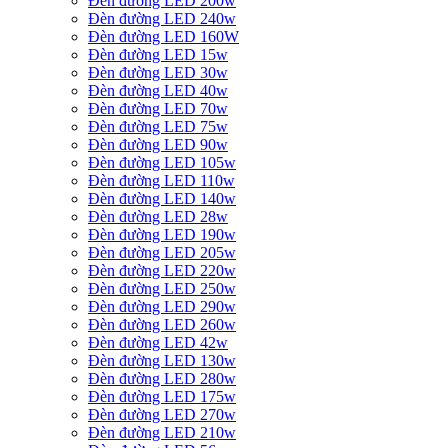
Đèn đường LED 200w
Đèn đường LED 240w
Đèn đường LED 160W
Đèn đường LED 15w
Đèn đường LED 30w
Đèn đường LED 40w
Đèn đường LED 70w
Đèn đường LED 75w
Đèn đường LED 90w
Đèn đường LED 105w
Đèn đường LED 110w
Đèn đường LED 140w
Đèn đường LED 28w
Đèn đường LED 190w
Đèn đường LED 205w
Đèn đường LED 220w
Đèn đường LED 250w
Đèn đường LED 290w
Đèn đường LED 260w
Đèn đường LED 42w
Đèn đường LED 130w
Đèn đường LED 280w
Đèn đường LED 175w
Đèn đường LED 270w
Đèn đường LED 210w