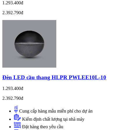
1.293.400đ
2.392.790đ
Đèn LED cầu thang HLPR PWLEE10L-10
1.293.400đ
2.392.790đ
Cung cấp hàng mẫu miễn phí cho dự án
Kiểm định chất lượng tại nhà máy
Đặt hàng theo yêu cầu