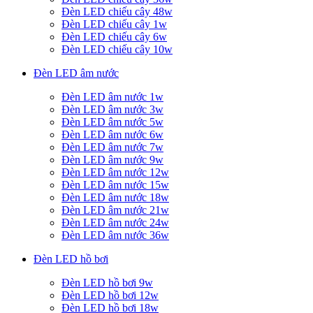
Đèn LED chiếu cây 48w
Đèn LED chiếu cây 1w
Đèn LED chiếu cây 6w
Đèn LED chiếu cây 10w
Đèn LED âm nước
Đèn LED âm nước 1w
Đèn LED âm nước 3w
Đèn LED âm nước 5w
Đèn LED âm nước 6w
Đèn LED âm nước 7w
Đèn LED âm nước 9w
Đèn LED âm nước 12w
Đèn LED âm nước 15w
Đèn LED âm nước 18w
Đèn LED âm nước 21w
Đèn LED âm nước 24w
Đèn LED âm nước 36w
Đèn LED hồ bơi
Đèn LED hồ bơi 9w
Đèn LED hồ bơi 12w
Đèn LED hồ bơi 18w