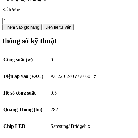
Số lượng
Thêm vào giỏ hàng
Liên hệ tư vấn
thông số kỹ thuật
Công suất (w)
6
Điện áp vào (VAC)
AC220-240V/50-60Hz
Hệ số công suất
0.5
Quang Thông (lm)
282
Chip LED
Samsung/ Bridgelux