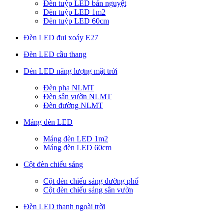
Đèn tuýp LED bán nguyệt
Đèn tuýp LED 1m2
Đèn tuýp LED 60cm
Đèn LED đui xoáy E27
Đèn LED cầu thang
Đèn LED năng lượng mặt trời
Đèn pha NLMT
Đèn sân vườn NLMT
Đèn đường NLMT
Máng đèn LED
Máng đèn LED 1m2
Máng đèn LED 60cm
Cột đèn chiếu sáng
Cột đèn chiếu sáng đường phố
Cột đèn chiếu sáng sân vườn
Đèn LED thanh ngoài trời