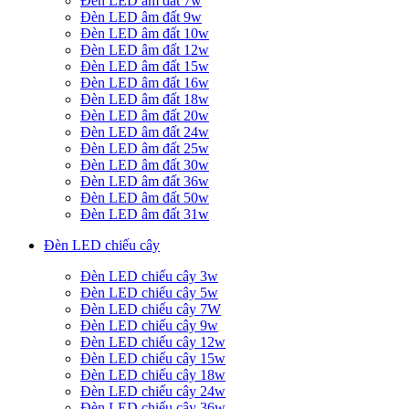
Đèn LED âm đất 7w
Đèn LED âm đất 9w
Đèn LED âm đất 10w
Đèn LED âm đất 12w
Đèn LED âm đất 15w
Đèn LED âm đất 16w
Đèn LED âm đất 18w
Đèn LED âm đất 20w
Đèn LED âm đất 24w
Đèn LED âm đất 25w
Đèn LED âm đất 30w
Đèn LED âm đất 36w
Đèn LED âm đất 50w
Đèn LED âm đất 31w
Đèn LED chiếu cây
Đèn LED chiếu cây 3w
Đèn LED chiếu cây 5w
Đèn LED chiếu cây 7W
Đèn LED chiếu cây 9w
Đèn LED chiếu cây 12w
Đèn LED chiếu cây 15w
Đèn LED chiếu cây 18w
Đèn LED chiếu cây 24w
Đèn LED chiếu cây 36w