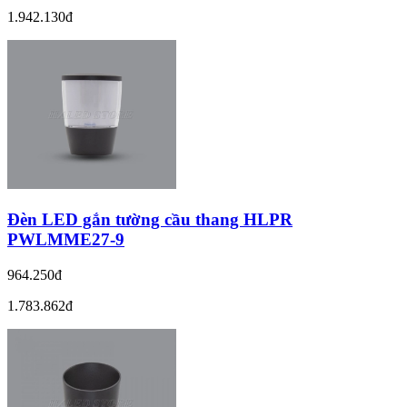
1.942.130đ
Đèn LED gắn tường cầu thang HLPR
PWLMME27-9
964.250đ
1.783.862đ