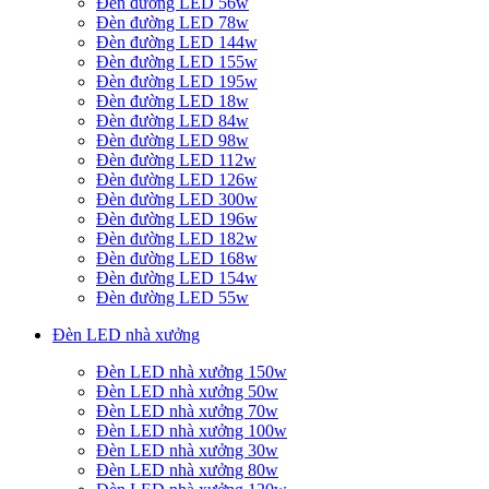
Đèn đường LED 56w
Đèn đường LED 78w
Đèn đường LED 144w
Đèn đường LED 155w
Đèn đường LED 195w
Đèn đường LED 18w
Đèn đường LED 84w
Đèn đường LED 98w
Đèn đường LED 112w
Đèn đường LED 126w
Đèn đường LED 300w
Đèn đường LED 196w
Đèn đường LED 182w
Đèn đường LED 168w
Đèn đường LED 154w
Đèn đường LED 55w
Đèn LED nhà xưởng
Đèn LED nhà xưởng 150w
Đèn LED nhà xưởng 50w
Đèn LED nhà xưởng 70w
Đèn LED nhà xưởng 100w
Đèn LED nhà xưởng 30w
Đèn LED nhà xưởng 80w