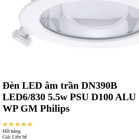
Đèn LED âm trần DN390B
LED6/830 5.5w PSU D100 ALU
WP GM Philips
Hết hàng
Giá:
Liên hệ