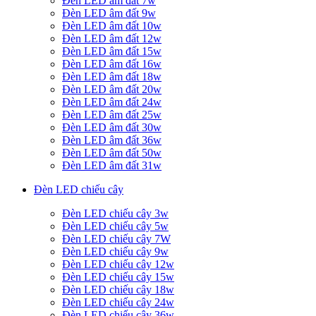
Đèn LED âm đất 7w
Đèn LED âm đất 9w
Đèn LED âm đất 10w
Đèn LED âm đất 12w
Đèn LED âm đất 15w
Đèn LED âm đất 16w
Đèn LED âm đất 18w
Đèn LED âm đất 20w
Đèn LED âm đất 24w
Đèn LED âm đất 25w
Đèn LED âm đất 30w
Đèn LED âm đất 36w
Đèn LED âm đất 50w
Đèn LED âm đất 31w
Đèn LED chiếu cây
Đèn LED chiếu cây 3w
Đèn LED chiếu cây 5w
Đèn LED chiếu cây 7W
Đèn LED chiếu cây 9w
Đèn LED chiếu cây 12w
Đèn LED chiếu cây 15w
Đèn LED chiếu cây 18w
Đèn LED chiếu cây 24w
Đèn LED chiếu cây 36w