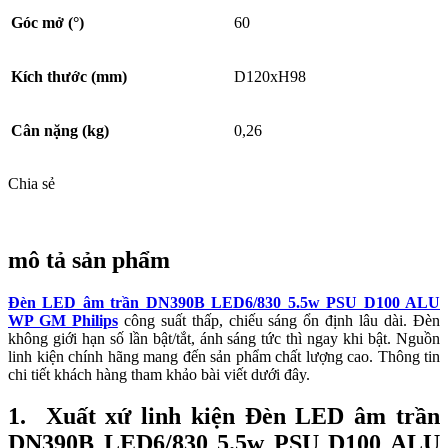
Góc mở (°)
60
Kích thước (mm)
D120xH98
Cân nặng (kg)
0,26
Chia sẻ
mô tả sản phẩm
Đèn LED âm trần DN390B LED6/830 5.5w PSU D100 ALU
WP GM Philips
công suất thấp, chiếu sáng ổn định lâu dài. Đèn
không giới hạn số lần bật/tắt, ánh sáng tức thì ngay khi bật. Nguồn
linh kiện chính hãng mang đến sản phẩm chất lượng cao. Thông tin
chi tiết khách hàng tham khảo bài viết dưới đây.
1. Xuất xứ linh kiện Đèn LED âm trần
DN390B LED6/830 5.5w PSU D100 ALU