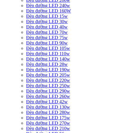
Đèn đường LED 200w
Đèn đường LED 240w
Đèn đường LED 160W
Đèn đường LED 15w
Đèn đường LED 30w
Đèn đường LED 40w
Đèn đường LED 70w
Đèn đường LED 75w
Đèn đường LED 90w
Đèn đường LED 105w
Đèn đường LED 110w
Đèn đường LED 140w
Đèn đường LED 28w
Đèn đường LED 190w
Đèn đường LED 205w
Đèn đường LED 220w
Đèn đường LED 250w
Đèn đường LED 290w
Đèn đường LED 260w
Đèn đường LED 42w
Đèn đường LED 130w
Đèn đường LED 280w
Đèn đường LED 175w
Đèn đường LED 270w
Đèn đường LED 210w