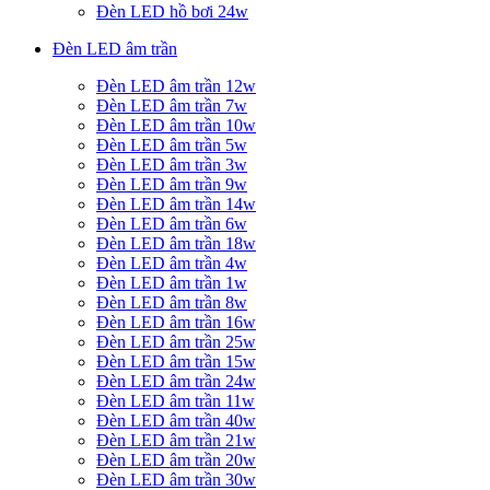
Đèn LED hồ bơi 24w
Đèn LED âm trần
Đèn LED âm trần 12w
Đèn LED âm trần 7w
Đèn LED âm trần 10w
Đèn LED âm trần 5w
Đèn LED âm trần 3w
Đèn LED âm trần 9w
Đèn LED âm trần 14w
Đèn LED âm trần 6w
Đèn LED âm trần 18w
Đèn LED âm trần 4w
Đèn LED âm trần 1w
Đèn LED âm trần 8w
Đèn LED âm trần 16w
Đèn LED âm trần 25w
Đèn LED âm trần 15w
Đèn LED âm trần 24w
Đèn LED âm trần 11w
Đèn LED âm trần 40w
Đèn LED âm trần 21w
Đèn LED âm trần 20w
Đèn LED âm trần 30w