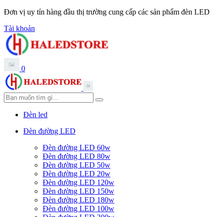
Đơn vị uy tín hàng đầu thị trường cung cấp các sản phẩm đèn LED
Tài khoản
0
Đèn led
Đèn đường LED
Đèn đường LED 60w
Đèn đường LED 80w
Đèn đường LED 50w
Đèn đường LED 20w
Đèn đường LED 120w
Đèn đường LED 150w
Đèn đường LED 180w
Đèn đường LED 100w