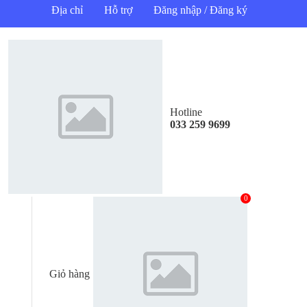
Địa chỉ
Hỗ trợ
Đăng nhập / Đăng ký
Hotline
033 259 9699
0
Giỏ hàng