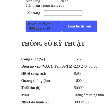
Ánh sáng
Điện áp
Trắng ấm
Trung tính
220v
Số lượng
Tư vấn miễn phí
Liên hệ tư vấn
033 259 9699
THÔNG SỐ KỸ THUẬT
Công suất (W)
15.5
Điện áp vào (VAC), Tần Số(HZ)
220-240, 50-60
Hệ số công suất
0.95
Quang thông (lm)
1600
Tuổi thọ (h)
50000
Màu
Trắng ấm/trung tính
Nhiệt độ màu(K)
3000/4000