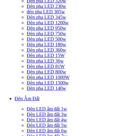
Đèn pha LED 320w
Đèn pha LED 230w
đèn pha LED 305w
Đèn pha LED 345w
Đèn pha LED 1200w
Đèn pha LED 950w
Đèn pha LED 750w
Đèn pha LED 500w
Đèn pha LED 180w
Đèn pha LED 360w
Đèn pha LED 15W
Đèn pha LED 36w
Đèn pha LED 81W
Đèn pha LED 800w
Đèn pha LED 1000W
Đèn pha LED 1500w
Đèn pha LED 140w
Đèn Âm Đất
Đèn LED âm đất 1w
Đèn LED âm đất 3w
Đèn LED âm đất 4w
Đèn LED âm đất 5w
Đèn LED âm đất 6w