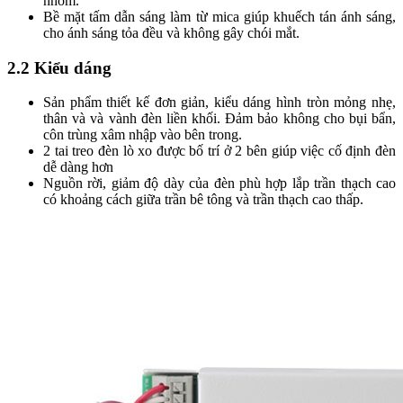
nhôm.
Bề mặt tấm dẫn sáng làm từ mica giúp khuếch tán ánh sáng,
cho ánh sáng tỏa đều và không gây chói mắt.
2.2 Kiểu dáng
Sản phẩm thiết kế đơn giản, kiểu dáng hình tròn mỏng nhẹ,
thân và và vành đèn liền khối. Đảm bảo không cho bụi bẩn,
côn trùng xâm nhập vào bên trong.
2 tai treo đèn lò xo được bố trí ở 2 bên giúp việc cố định đèn
dễ dàng hơn
Nguồn rời, giảm độ dày của đèn phù hợp lắp trần thạch cao
có khoảng cách giữa trần bê tông và trần thạch cao thấp.