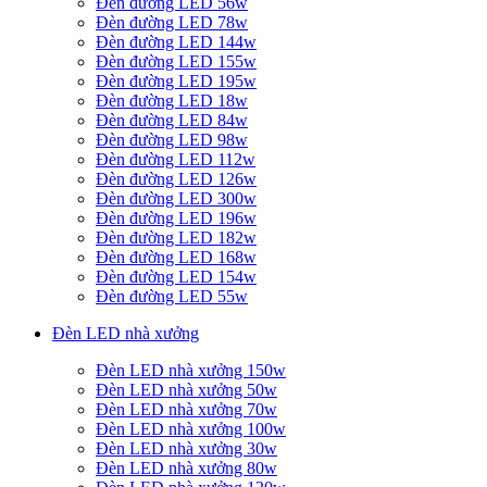
Đèn đường LED 56w
Đèn đường LED 78w
Đèn đường LED 144w
Đèn đường LED 155w
Đèn đường LED 195w
Đèn đường LED 18w
Đèn đường LED 84w
Đèn đường LED 98w
Đèn đường LED 112w
Đèn đường LED 126w
Đèn đường LED 300w
Đèn đường LED 196w
Đèn đường LED 182w
Đèn đường LED 168w
Đèn đường LED 154w
Đèn đường LED 55w
Đèn LED nhà xưởng
Đèn LED nhà xưởng 150w
Đèn LED nhà xưởng 50w
Đèn LED nhà xưởng 70w
Đèn LED nhà xưởng 100w
Đèn LED nhà xưởng 30w
Đèn LED nhà xưởng 80w