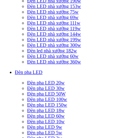
Đèn LED nhà xưởng 190w
Đèn LED nhà xưởng 153w
Đèn LED nhà xưởng 75w
Đèn LED nhà xưởng 69w
Đèn LED nhà xưởng 111w
Đèn LED nhà xưởng 119w
Đèn LED nhà xưởng 144w
Đèn LED nhà xưởng 199w
Đèn LED nhà xưởng 300w
Đèn led nhà xưởng 182w
Đèn LED nhà xưởng 60w
Đèn LED nhà xưởng 360w
Đèn pha LED
Đèn pha LED 20w
Đèn pha LED 30w
Đèn pha LED 50W
Đèn pha LED 100w
Đèn pha LED 150w
Đèn pha LED 18w
Đèn pha LED 60w
Đèn pha LED 10w
Đèn pha LED 9w
Đèn pha LED 5w