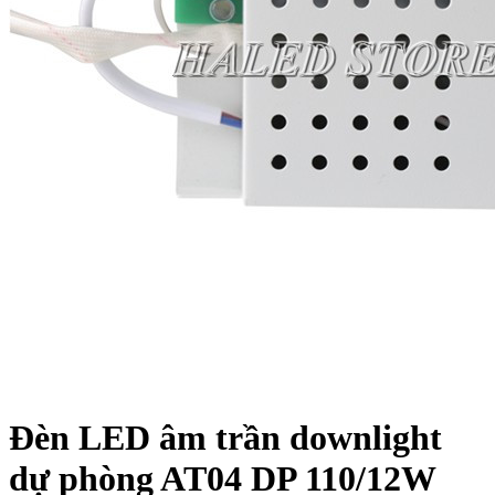
Đèn LED âm trần downlight
dự phòng AT04 DP 110/12W