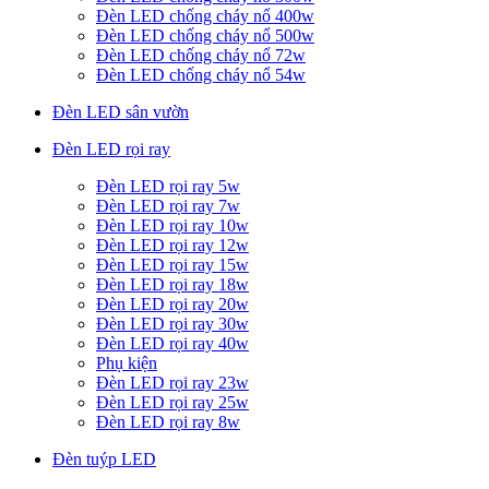
Đèn LED chống cháy nổ 400w
Đèn LED chống cháy nổ 500w
Đèn LED chống cháy nổ 72w
Đèn LED chống cháy nổ 54w
Đèn LED sân vườn
Đèn LED rọi ray
Đèn LED rọi ray 5w
Đèn LED rọi ray 7w
Đèn LED rọi ray 10w
Đèn LED rọi ray 12w
Đèn LED rọi ray 15w
Đèn LED rọi ray 18w
Đèn LED rọi ray 20w
Đèn LED rọi ray 30w
Đèn LED rọi ray 40w
Phụ kiện
Đèn LED rọi ray 23w
Đèn LED rọi ray 25w
Đèn LED rọi ray 8w
Đèn tuýp LED