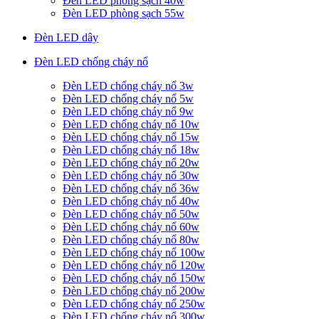
Đèn LED phòng sạch 40w
Đèn LED phòng sạch 55w
Đèn LED dây
Đèn LED chống cháy nổ
Đèn LED chống cháy nổ 3w
Đèn LED chống cháy nổ 5w
Đèn LED chống cháy nổ 9w
Đèn LED chống cháy nổ 10w
Đèn LED chống cháy nổ 15w
Đèn LED chống cháy nổ 18w
Đèn LED chống cháy nổ 20w
Đèn LED chống cháy nổ 30w
Đèn LED chống cháy nổ 36w
Đèn LED chống cháy nổ 40w
Đèn LED chống cháy nổ 50w
Đèn LED chống cháy nổ 60w
Đèn LED chống cháy nổ 80w
Đèn LED chống cháy nổ 100w
Đèn LED chống cháy nổ 120w
Đèn LED chống cháy nổ 150w
Đèn LED chống cháy nổ 200w
Đèn LED chống cháy nổ 250w
Đèn LED chống cháy nổ 300w