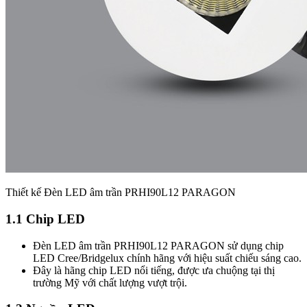
Thiết kế Đèn LED âm trần PRHI90L12 PARAGON
1.1 Chip LED
Đèn LED âm trần PRHI90L12 PARAGON sử dụng chip
LED Cree/Bridgelux chính hãng với hiệu suất chiếu sáng cao.
Đây là hãng chip LED nổi tiếng, được ưa chuộng tại thị
trường Mỹ với chất lượng vượt trội.