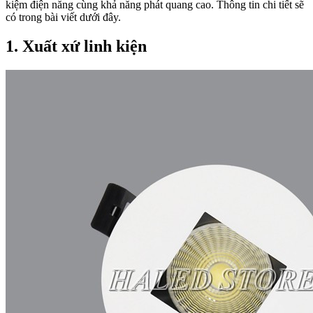
kiệm điện năng cùng khả năng phát quang cao. Thông tin chi tiết sẽ
có trong bài viết dưới đây.
1. Xuất xứ linh kiện