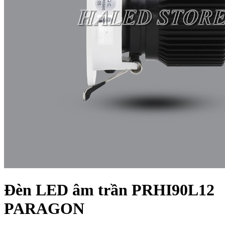
Đèn LED âm trần PRHI90L12
PARAGON