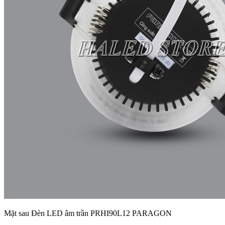
Mặt sau Đèn LED âm trần PRHI90L12 PARAGON