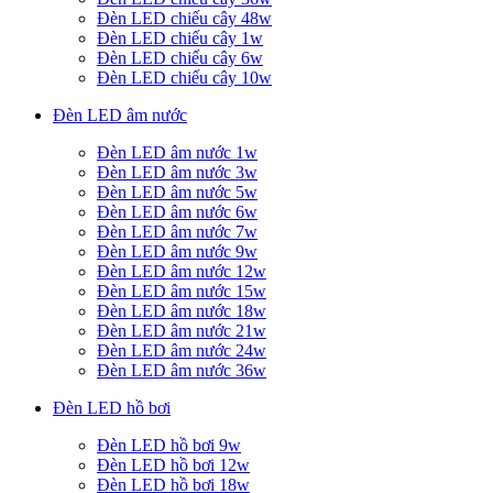
Đèn LED chiếu cây 48w
Đèn LED chiếu cây 1w
Đèn LED chiếu cây 6w
Đèn LED chiếu cây 10w
Đèn LED âm nước
Đèn LED âm nước 1w
Đèn LED âm nước 3w
Đèn LED âm nước 5w
Đèn LED âm nước 6w
Đèn LED âm nước 7w
Đèn LED âm nước 9w
Đèn LED âm nước 12w
Đèn LED âm nước 15w
Đèn LED âm nước 18w
Đèn LED âm nước 21w
Đèn LED âm nước 24w
Đèn LED âm nước 36w
Đèn LED hồ bơi
Đèn LED hồ bơi 9w
Đèn LED hồ bơi 12w
Đèn LED hồ bơi 18w