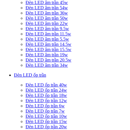
Đèn LED âm trần 45w
Đèn LED âm trần 54w
Đèn LED âm trần 36w
Đèn LED âm trần 50w
Đèn LED âm trần 22w
Đèn LED âm trần 9.5w
Đèn LED âm trần 11.5w
Đèn LED âm trần 5.5w
Đèn LED âm trần 14.5w
Đèn LED âm trần 15.5w
Đèn LED âm trần 19w
Đèn LED âm trần 20.5w
Đèn LED âm trần 34w
Đèn LED ốp trần
Đèn LED ốp trần 40w
Đèn LED ốp trần 24w
Đèn LED ốp trần 18w
Đèn LED ốp trần 12w
Đèn LED ốp trần 6w
Đèn LED ốp trần 7w
Đèn LED ốp trần 10w
Đèn LED ốp trần 15w
Đèn LED ốp trần 20w