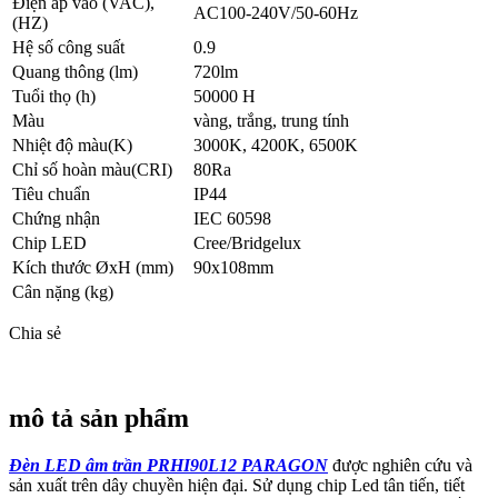
Điện áp vào (VAC),
AC100-240V/50-60Hz
(HZ)
Hệ số công suất
0.9
Quang thông (lm)
720lm
Tuổi thọ (h)
50000 H
Màu
vàng, trắng, trung tính
Nhiệt độ màu(K)
3000K, 4200K, 6500K
Chỉ số hoàn màu(CRI)
80Ra
Tiêu chuẩn
IP44
Chứng nhận
IEC 60598
Chip LED
Cree/Bridgelux
Kích thước ØxH (mm)
90x108mm
Cân nặng (kg)
Chia sẻ
mô tả sản phẩm
Đèn LED âm trần PRHI90L12 PARAGON
được nghiên cứu và
sản xuất trên dây chuyền hiện đại. Sử dụng chip Led tân tiến, tiết