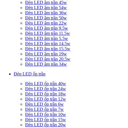
Đèn LED âm trần 45w
Đèn LED âm trần 54w
Đèn LED âm trần 36w
Đèn LED âm trần 50w
Đèn LED âm trần 22w
Đèn LED âm trần 9.5w
Đèn LED âm trần 11.5w
Đèn LED âm trần 5.5w
Đèn LED âm trần 14.5w
Đèn LED âm trần 15.5w
Đèn LED âm trần 19w
Đèn LED âm trần 20.5w
Đèn LED âm trần 34w
Đèn LED ốp trần
Đèn LED ốp trần 40w
Đèn LED ốp trần 24w
Đèn LED ốp trần 18w
Đèn LED ốp trần 12w
Đèn LED ốp trần 6w
Đèn LED ốp trần 7w
Đèn LED ốp trần 10w
Đèn LED ốp trần 15w
Đèn LED ốp trần 20w