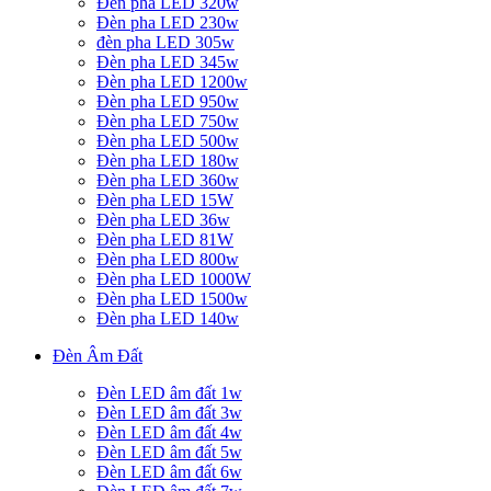
Đèn pha LED 320w
Đèn pha LED 230w
đèn pha LED 305w
Đèn pha LED 345w
Đèn pha LED 1200w
Đèn pha LED 950w
Đèn pha LED 750w
Đèn pha LED 500w
Đèn pha LED 180w
Đèn pha LED 360w
Đèn pha LED 15W
Đèn pha LED 36w
Đèn pha LED 81W
Đèn pha LED 800w
Đèn pha LED 1000W
Đèn pha LED 1500w
Đèn pha LED 140w
Đèn Âm Đất
Đèn LED âm đất 1w
Đèn LED âm đất 3w
Đèn LED âm đất 4w
Đèn LED âm đất 5w
Đèn LED âm đất 6w