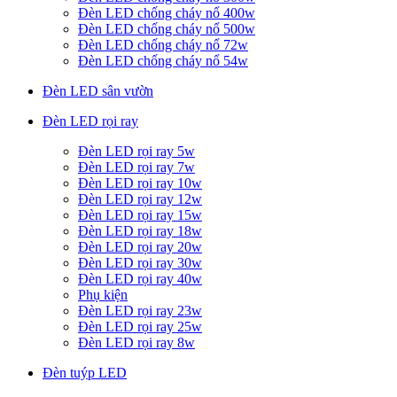
Đèn LED chống cháy nổ 400w
Đèn LED chống cháy nổ 500w
Đèn LED chống cháy nổ 72w
Đèn LED chống cháy nổ 54w
Đèn LED sân vườn
Đèn LED rọi ray
Đèn LED rọi ray 5w
Đèn LED rọi ray 7w
Đèn LED rọi ray 10w
Đèn LED rọi ray 12w
Đèn LED rọi ray 15w
Đèn LED rọi ray 18w
Đèn LED rọi ray 20w
Đèn LED rọi ray 30w
Đèn LED rọi ray 40w
Phụ kiện
Đèn LED rọi ray 23w
Đèn LED rọi ray 25w
Đèn LED rọi ray 8w
Đèn tuýp LED