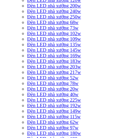
Đèn LED nhà xưởng 120w
Đèn LED nhà xưởng 200w
Đèn LED nhà xưởng 240w
Đèn LED nhà xưởng 250w
Đèn LED nhà xưởng 68w
Đèn LED nhà xưởng 73w
Đèn LED nhà xưởng 102w
Đèn LED nhà xưởng 109w
Đèn LED nhà xưởng 135w
Đèn LED nhà xưởng 145w
Đèn LED nhà xưởng 169w
Đèn LED nhà xưởng 183w
Đèn LED nhà xưởng 203w
Đèn LED nhà xưởng 217w
Đèn LED nhà xưởng 52w
Đèn LED nhà xưởng 78w
Đèn LED nhà xưởng 20w
Đèn LED nhà xưởng 40w
Đèn LED nhà xưởng 225w
Đèn LED nhà xưởng 192w
Đèn LED nhà xưởng 149w
Đèn LED nhà xưởng 115w
Đèn LED nhà xưởng 62w
Đèn LED nhà xưởng 97w
Đèn LED nhà xưởng 180w