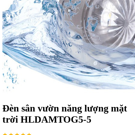
Đèn sân vườn năng lượng mặt
trời HLDAMTOG5-5