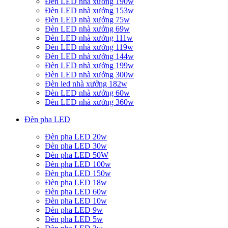
Đèn LED nhà xưởng 190w
Đèn LED nhà xưởng 153w
Đèn LED nhà xưởng 75w
Đèn LED nhà xưởng 69w
Đèn LED nhà xưởng 111w
Đèn LED nhà xưởng 119w
Đèn LED nhà xưởng 144w
Đèn LED nhà xưởng 199w
Đèn LED nhà xưởng 300w
Đèn led nhà xưởng 182w
Đèn LED nhà xưởng 60w
Đèn LED nhà xưởng 360w
Đèn pha LED
Đèn pha LED 20w
Đèn pha LED 30w
Đèn pha LED 50W
Đèn pha LED 100w
Đèn pha LED 150w
Đèn pha LED 18w
Đèn pha LED 60w
Đèn pha LED 10w
Đèn pha LED 9w
Đèn pha LED 5w