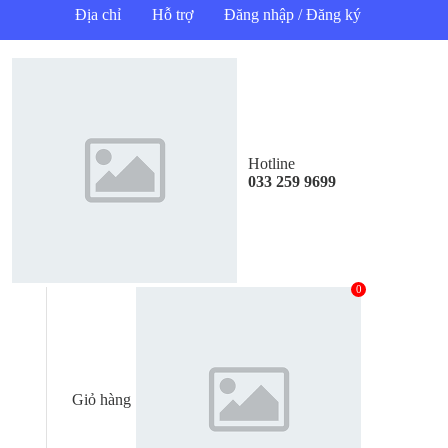
Địa chỉ
Hỗ trợ
Đăng nhập / Đăng ký
Hotline
033 259 9699
0
Giỏ hàng