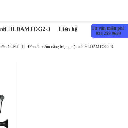
t trời HLDAMTOG2-3
Liên hệ
Tư vấn miễn phí
033 259 9699
 vườn NLMT
Đèn sân vườn năng lượng mặt trời HLDAMTOG2-3