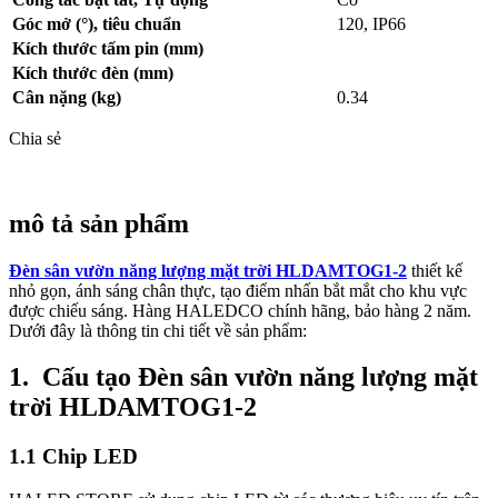
Góc mở (°), tiêu chuẩn
120, IP66
Kích thước tấm pin (mm)
Kích thước đèn (mm)
Cân nặng (kg)
0.34
Chia sẻ
mô tả sản phẩm
Đèn sân vườn năng lượng mặt trời HLDAMTOG1-2
thiết kế
nhỏ gọn, ánh sáng chân thực, tạo điểm nhấn bắt mắt cho khu vực
được chiếu sáng. Hàng HALEDCO chính hãng, bảo hàng 2 năm.
Dưới đây là thông tin chi tiết về sản phẩm:
1. Cấu tạo
Đèn sân vườn năng lượng mặt
trời HLDAMTOG1-2
1.1 Chip LED