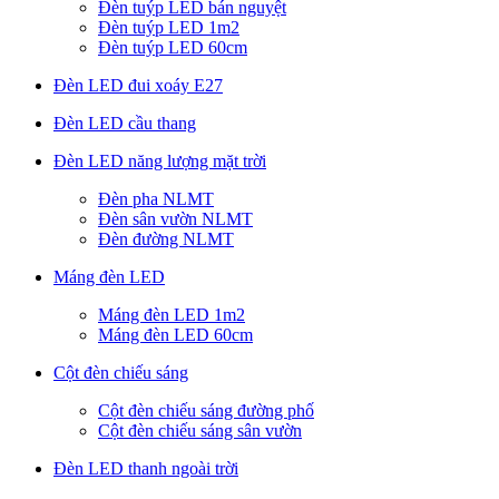
Đèn tuýp LED bán nguyệt
Đèn tuýp LED 1m2
Đèn tuýp LED 60cm
Đèn LED đui xoáy E27
Đèn LED cầu thang
Đèn LED năng lượng mặt trời
Đèn pha NLMT
Đèn sân vườn NLMT
Đèn đường NLMT
Máng đèn LED
Máng đèn LED 1m2
Máng đèn LED 60cm
Cột đèn chiếu sáng
Cột đèn chiếu sáng đường phố
Cột đèn chiếu sáng sân vườn
Đèn LED thanh ngoài trời