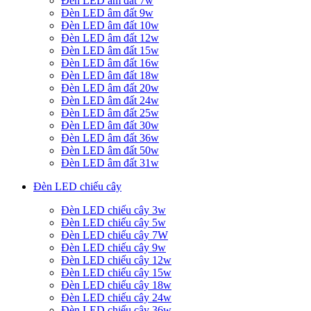
Đèn LED âm đất 7w
Đèn LED âm đất 9w
Đèn LED âm đất 10w
Đèn LED âm đất 12w
Đèn LED âm đất 15w
Đèn LED âm đất 16w
Đèn LED âm đất 18w
Đèn LED âm đất 20w
Đèn LED âm đất 24w
Đèn LED âm đất 25w
Đèn LED âm đất 30w
Đèn LED âm đất 36w
Đèn LED âm đất 50w
Đèn LED âm đất 31w
Đèn LED chiếu cây
Đèn LED chiếu cây 3w
Đèn LED chiếu cây 5w
Đèn LED chiếu cây 7W
Đèn LED chiếu cây 9w
Đèn LED chiếu cây 12w
Đèn LED chiếu cây 15w
Đèn LED chiếu cây 18w
Đèn LED chiếu cây 24w
Đèn LED chiếu cây 36w