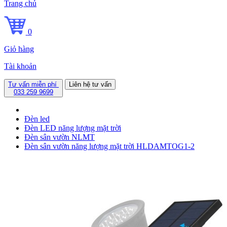
Trang chủ
0
Giỏ hàng
Tài khoản
Tư vấn miễn phí
Liên hệ tư vấn
033 259 9699
Đèn led
Đèn LED năng lượng mặt trời
Đèn sân vườn NLMT
Đèn sân vườn năng lượng mặt trời HLDAMTOG1-2