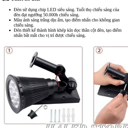
Đèn sử dụng chip LED siêu sáng. Tuổi thọ chiếu sáng của
đèn đạt ngưỡng 50.000h chiếu sáng.
Màu ánh sáng trắng dịu ấm, tạo điểm nhấn cho không gian
chiếu sáng.
Đèn thiết kế thành hình khép kín dọc thân cột đèn, tạo điểm
nhấn bắt mắt cho vị trí được chiếu sáng.