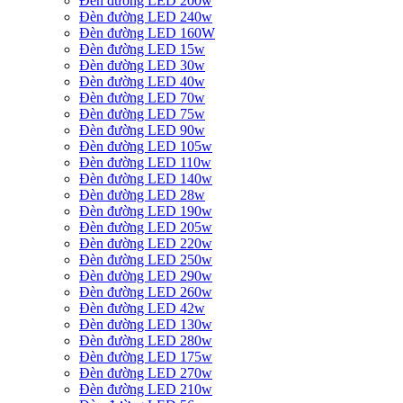
Đèn đường LED 200w
Đèn đường LED 240w
Đèn đường LED 160W
Đèn đường LED 15w
Đèn đường LED 30w
Đèn đường LED 40w
Đèn đường LED 70w
Đèn đường LED 75w
Đèn đường LED 90w
Đèn đường LED 105w
Đèn đường LED 110w
Đèn đường LED 140w
Đèn đường LED 28w
Đèn đường LED 190w
Đèn đường LED 205w
Đèn đường LED 220w
Đèn đường LED 250w
Đèn đường LED 290w
Đèn đường LED 260w
Đèn đường LED 42w
Đèn đường LED 130w
Đèn đường LED 280w
Đèn đường LED 175w
Đèn đường LED 270w
Đèn đường LED 210w