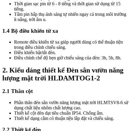
Thời gian sạc pin từ 6 - 8 tiếng và thời gian sử dụng từ 15
tiếng.
Tấm pin hấp thụ ánh sáng tự nhiên ngay cả trong môi trường
ít nắng, trời âm u.
1.4 Bộ điều khiển từ xa
Remote điều khiển từ xa giúp người dùng có thể thuận tiện
trong điều chỉnh chiếu sáng.
Điều khiển bật/tắt đèn.
Điều chỉnh chế độ hẹn giờ chiếu sáng của đèn: 3h, 5h, 8h.
2. Kiểu dáng thiết kế
Đèn sân vườn năng
lượng mặt trời HLDAMTOG1-2
2.1 Thân cột
Phần thân đèn sân vườn năng lượng mặt trời HLMTSV8-6 sử
dụng chất liệu nhôm chất lượng cao.
Thiết kế cột đèn đạt tiêu chuẩn IP54. Chống ẩm.
Thiết kế dạng cắm cỏ thuận tiện lắp đặt và chiếu sáng.
2.2 Thiết kế đèn