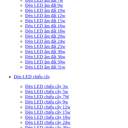
Đèn LED âm đất 7w
Đèn LED âm đất 9w
Đèn LED âm đất 10w
Đèn LED âm đất 12w
Đèn LED âm đất 15w
Đèn LED âm đất 16w
Đèn LED âm đất 18w
Đèn LED âm đất 20w
Đèn LED âm đất 24w
Đèn LED âm đất 25w
Đèn LED âm đất 30w
Đèn LED âm đất 36w
Đèn LED âm đất 50w
Đèn LED âm đất 31w
Đèn LED chiếu cây
Đèn LED chiếu cây 3w
Đèn LED chiếu cây 5w
Đèn LED chiếu cây 7W
Đèn LED chiếu cây 9w
Đèn LED chiếu cây 12w
Đèn LED chiếu cây 15w
Đèn LED chiếu cây 18w
Đèn LED chiếu cây 24w
Đèn LED chiếu cây 36w