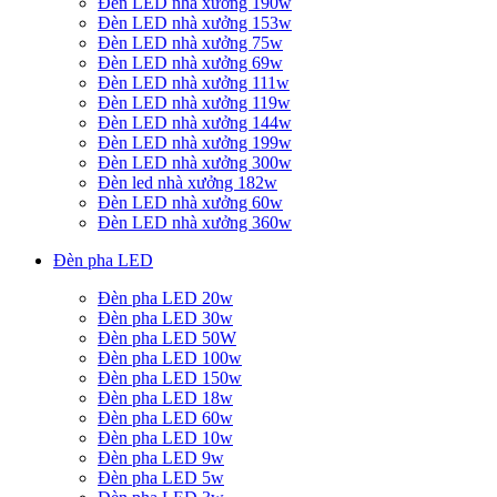
Đèn LED nhà xưởng 190w
Đèn LED nhà xưởng 153w
Đèn LED nhà xưởng 75w
Đèn LED nhà xưởng 69w
Đèn LED nhà xưởng 111w
Đèn LED nhà xưởng 119w
Đèn LED nhà xưởng 144w
Đèn LED nhà xưởng 199w
Đèn LED nhà xưởng 300w
Đèn led nhà xưởng 182w
Đèn LED nhà xưởng 60w
Đèn LED nhà xưởng 360w
Đèn pha LED
Đèn pha LED 20w
Đèn pha LED 30w
Đèn pha LED 50W
Đèn pha LED 100w
Đèn pha LED 150w
Đèn pha LED 18w
Đèn pha LED 60w
Đèn pha LED 10w
Đèn pha LED 9w
Đèn pha LED 5w