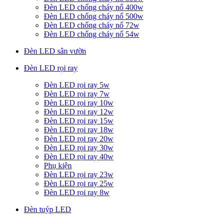
Đèn LED chống cháy nổ 400w
Đèn LED chống cháy nổ 500w
Đèn LED chống cháy nổ 72w
Đèn LED chống cháy nổ 54w
Đèn LED sân vườn
Đèn LED rọi ray
Đèn LED rọi ray 5w
Đèn LED rọi ray 7w
Đèn LED rọi ray 10w
Đèn LED rọi ray 12w
Đèn LED rọi ray 15w
Đèn LED rọi ray 18w
Đèn LED rọi ray 20w
Đèn LED rọi ray 30w
Đèn LED rọi ray 40w
Phụ kiện
Đèn LED rọi ray 23w
Đèn LED rọi ray 25w
Đèn LED rọi ray 8w
Đèn tuýp LED