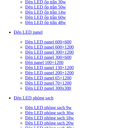
Đèn LED ốp trần 30w
Đèn LED ốp trần 50w
Đèn LED ốp trần 14w
Đèn LED ốp trần 60w
Đèn LED ốp trần 48w
Đèn LED panel
Đèn LED panel 600×600
Đèn LED panel 600×1200
Đèn LED panel 300×1200
Đèn LED panel 300×600
Đèn panel 100×1200
Đèn LED panel 130×1200
Đèn LED panel 200×1200
Đèn LED panel 65×1200
Đèn LED panel 70×1200
Đèn LED panel 300x300
Đèn LED phòng sạch
Đèn LED phòng sạch 9w
Đèn LED phòng sạch 36w
Đèn LED phòng sạch 18w
Đèn LED phòng sạch 20w