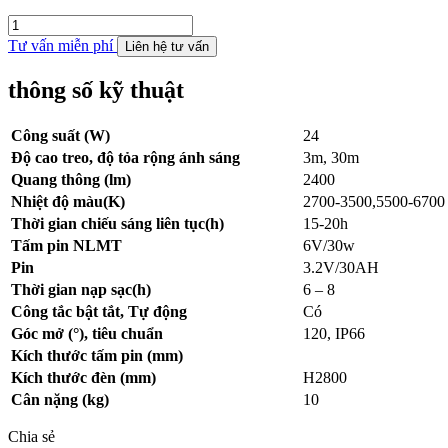
Tư vấn miễn phí
Liên hệ tư vấn
thông số kỹ thuật
Công suất (W)
24
Độ cao treo, độ tỏa rộng ánh sáng
3m, 30m
Quang thông (lm)
2400
Nhiệt độ màu(K)
2700-3500,5500-6700
Thời gian chiếu sáng liên tục(h)
15-20h
Tấm pin NLMT
6V/30w
Pin
3.2V/30AH
Thời gian nạp sạc(h)
6 – 8
Công tắc bật tắt, Tự động
Có
Góc mở (°), tiêu chuẩn
120, IP66
Kích thước tấm pin (mm)
Kích thước đèn (mm)
H2800
Cân nặng (kg)
10
Chia sẻ