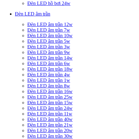
Đèn LED hồ bơi 24w
Đèn LED âm trần
Đèn LED âm trần 12w
Đèn LED âm trần 7w
Đèn LED âm trần 10w
Đèn LED âm trần 5w
Đèn LED âm trần 3w
Đèn LED âm trần 9w
Đèn LED âm trần 14w
Đèn LED âm trần 6w
Đèn LED âm trần 18w
Đèn LED âm trần 4w
Đèn LED âm trần 1w
Đèn LED âm trần 8w
Đèn LED âm trần 16w
Đèn LED âm trần 25w
Đèn LED âm trần 15w
Đèn LED âm trần 24w
Đèn LED âm trần 11w
Đèn LED âm trần 40w
Đèn LED âm trần 21w
Đèn LED âm trần 20w
Đèn LED âm trần 30w