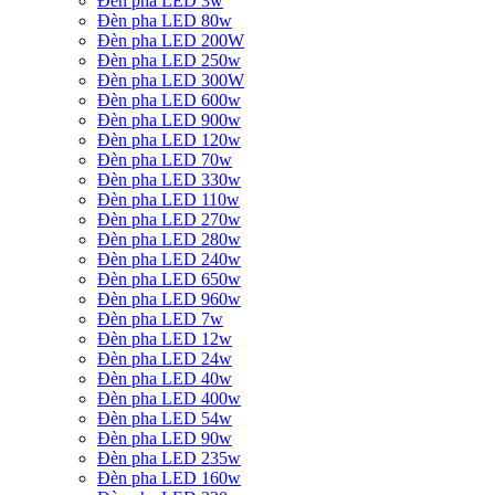
Đèn pha LED 3w
Đèn pha LED 80w
Đèn pha LED 200W
Đèn pha LED 250w
Đèn pha LED 300W
Đèn pha LED 600w
Đèn pha LED 900w
Đèn pha LED 120w
Đèn pha LED 70w
Đèn pha LED 330w
Đèn pha LED 110w
Đèn pha LED 270w
Đèn pha LED 280w
Đèn pha LED 240w
Đèn pha LED 650w
Đèn pha LED 960w
Đèn pha LED 7w
Đèn pha LED 12w
Đèn pha LED 24w
Đèn pha LED 40w
Đèn pha LED 400w
Đèn pha LED 54w
Đèn pha LED 90w
Đèn pha LED 235w
Đèn pha LED 160w