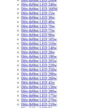
Đèn đường LED 200w
Đèn đường LED 240w
Đèn đường LED 160W
Đèn đường LED 15w
Đèn đường LED 30w
Đèn đường LED 40w
Đèn đường LED 70w
Đèn đường LED 75w
Đèn đường LED 90w
Đèn đường LED 105w
Đèn đường LED 110w
Đèn đường LED 140w
Đèn đường LED 28w
Đèn đường LED 190w
Đèn đường LED 205w
Đèn đường LED 220w
Đèn đường LED 250w
Đèn đường LED 290w
Đèn đường LED 260w
Đèn đường LED 42w
Đèn đường LED 130w
Đèn đường LED 280w
Đèn đường LED 175w
Đèn đường LED 270w
Đèn đường LED 210w