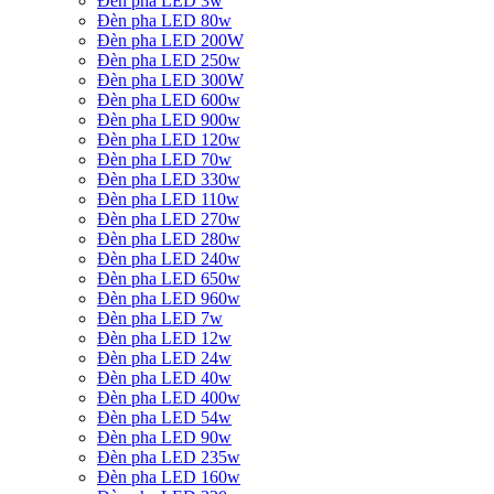
Đèn pha LED 3w
Đèn pha LED 80w
Đèn pha LED 200W
Đèn pha LED 250w
Đèn pha LED 300W
Đèn pha LED 600w
Đèn pha LED 900w
Đèn pha LED 120w
Đèn pha LED 70w
Đèn pha LED 330w
Đèn pha LED 110w
Đèn pha LED 270w
Đèn pha LED 280w
Đèn pha LED 240w
Đèn pha LED 650w
Đèn pha LED 960w
Đèn pha LED 7w
Đèn pha LED 12w
Đèn pha LED 24w
Đèn pha LED 40w
Đèn pha LED 400w
Đèn pha LED 54w
Đèn pha LED 90w
Đèn pha LED 235w
Đèn pha LED 160w