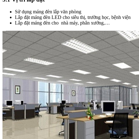
Sử dụng máng đèn lắp văn phòng
Lắp đặt máng đèn LED cho siêu thị, trường học, bệnh viện
Lắp đặt máng đèn cho nhà máy, phân xưởng,…