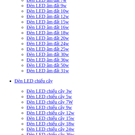
Đèn LED âm đất 7w
Đèn LED âm đất 9w
Đèn LED âm đất 10w
Đèn LED âm đất 12w
Đèn LED âm đất 15w
Đèn LED âm đất 16w
Đèn LED âm đất 18w
Đèn LED âm đất 20w
Đèn LED âm đất 24w
Đèn LED âm đất 25w
Đèn LED âm đất 30w
Đèn LED âm đất 36w
Đèn LED âm đất 50w
Đèn LED âm đất 31w
Đèn LED chiếu cây
Đèn LED chiếu cây 3w
Đèn LED chiếu cây 5w
Đèn LED chiếu cây 7W
Đèn LED chiếu cây 9w
Đèn LED chiếu cây 12w
Đèn LED chiếu cây 15w
Đèn LED chiếu cây 18w
Đèn LED chiếu cây 24w
Đèn LED chiếu cây 36w