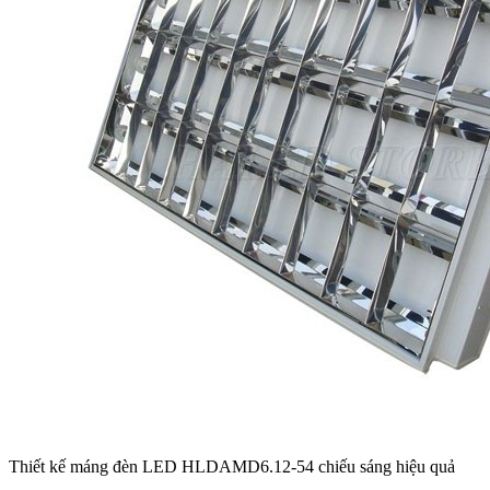
Thiết kế máng đèn LED HLDAMD6.12-54 chiếu sáng hiệu quả