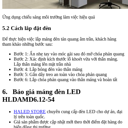
Ứng dụng chiếu sáng môi trường làm việc hiệu quả
5.2 Cách lắp đặt đèn
Để thực hiện việc lắp máng đèn tán quang âm trần, khách hàng
tham khảo những bước sau:
Bước 1: Ấn nhẹ tay vào móc gài sau đó mở chóa phản quang
Bước 2: Xác định kích thước lỗ khoét vừa với thân máng.
Lắp thân máng lên mặt trần nhà
Bước 4: Lắp bóng đèn vào thân máng
Bước 5: Gắn dây treo an toàn vào chóa phản quang
Bước 6: Lắp chóa phản quang vào thân máng và hoàn tất
6. Báo giá máng đèn LED
HLDAMD6.12-54
HALED STORE
chuyên cung cấp đèn LED cho dự án, đại
lý trên toàn quốc.
Giá sản phẩm được cập nhật mới theo thời điểm đặt hàng do
biến động thị trường.