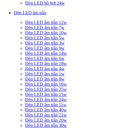
Đèn LED hồ bơi 24w
Đèn LED âm trần
Đèn LED âm trần 12w
Đèn LED âm trần 7w
Đèn LED âm trần 10w
Đèn LED âm trần 5w
Đèn LED âm trần 3w
Đèn LED âm trần 9w
Đèn LED âm trần 14w
Đèn LED âm trần 6w
Đèn LED âm trần 18w
Đèn LED âm trần 4w
Đèn LED âm trần 1w
Đèn LED âm trần 8w
Đèn LED âm trần 16w
Đèn LED âm trần 25w
Đèn LED âm trần 15w
Đèn LED âm trần 24w
Đèn LED âm trần 11w
Đèn LED âm trần 40w
Đèn LED âm trần 21w
Đèn LED âm trần 20w
Đèn LED âm trần 30w