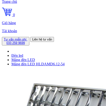
Trang chủ
0
Giỏ hàng
Tài khoản
Tư vấn miễn phí
Liên hệ tư vấn
033 259 9699
Đèn led
Máng đèn LED
Máng đèn LED HLDAMD6.12-54