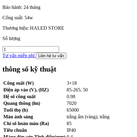
Bảo hành:
24 tháng
Công suất:
54w
Thương hiệu:
HALED STORE
Số lượng
Tư vấn miễn phí
Liên hệ tư vấn
thông số kỹ thuật
Công suất (W)
3×18
Điện áp vào (V), (HZ)
85-265, 50
Hệ số công suất
0.98
Quang thông (lm)
7020
Tuổi thọ (h)
65000
Màu ánh sáng
trắng ấm (vàng), trắng
Chỉ số hoàn màu (Ra)
85
Tiêu chuẩn
IP40
Máng đèn sơn Tĩnh điện(mm)
0,4