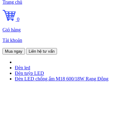
Trang chủ
0
Giỏ hàng
Tài khoản
Mua ngay
Liên hệ tư vấn
Đèn led
Đèn tuýp LED
Đèn LED chống ẩm M18 600/18W Rạng Đông