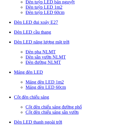
Đèn tuýp LED bán nguyệt
Đèn tuýp LED 1m2
Đèn tuýp LED 60cm
Đèn LED đui xoáy E27
Đèn LED cầu thang
Đèn LED năng lượng mặt trời
Đèn pha NLMT
Đèn sân vườn NLMT
Đèn đường NLMT
Máng đèn LED
Máng đèn LED 1m2
Máng đèn LED 60cm
Cột đèn chiếu sáng
Cột đèn chiếu sáng đường phố
Cột đèn chiếu sáng sân vườn
Đèn LED thanh ngoài trời