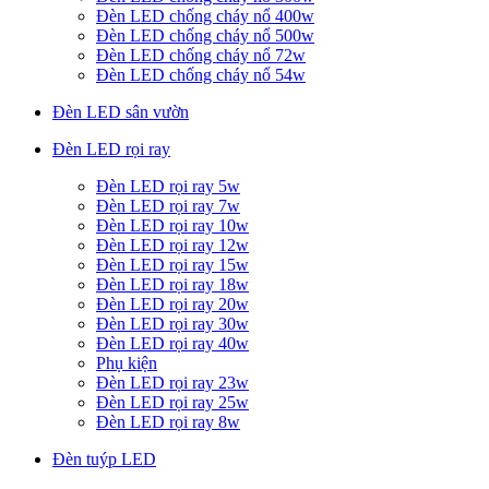
Đèn LED chống cháy nổ 400w
Đèn LED chống cháy nổ 500w
Đèn LED chống cháy nổ 72w
Đèn LED chống cháy nổ 54w
Đèn LED sân vườn
Đèn LED rọi ray
Đèn LED rọi ray 5w
Đèn LED rọi ray 7w
Đèn LED rọi ray 10w
Đèn LED rọi ray 12w
Đèn LED rọi ray 15w
Đèn LED rọi ray 18w
Đèn LED rọi ray 20w
Đèn LED rọi ray 30w
Đèn LED rọi ray 40w
Phụ kiện
Đèn LED rọi ray 23w
Đèn LED rọi ray 25w
Đèn LED rọi ray 8w
Đèn tuýp LED