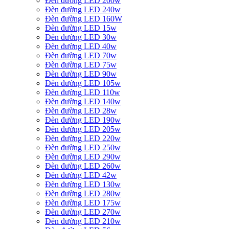
Đèn đường LED 200w
Đèn đường LED 240w
Đèn đường LED 160W
Đèn đường LED 15w
Đèn đường LED 30w
Đèn đường LED 40w
Đèn đường LED 70w
Đèn đường LED 75w
Đèn đường LED 90w
Đèn đường LED 105w
Đèn đường LED 110w
Đèn đường LED 140w
Đèn đường LED 28w
Đèn đường LED 190w
Đèn đường LED 205w
Đèn đường LED 220w
Đèn đường LED 250w
Đèn đường LED 290w
Đèn đường LED 260w
Đèn đường LED 42w
Đèn đường LED 130w
Đèn đường LED 280w
Đèn đường LED 175w
Đèn đường LED 270w
Đèn đường LED 210w