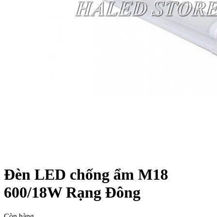
Đèn LED chống ẩm M18
600/18W Rạng Đông
Còn hàng