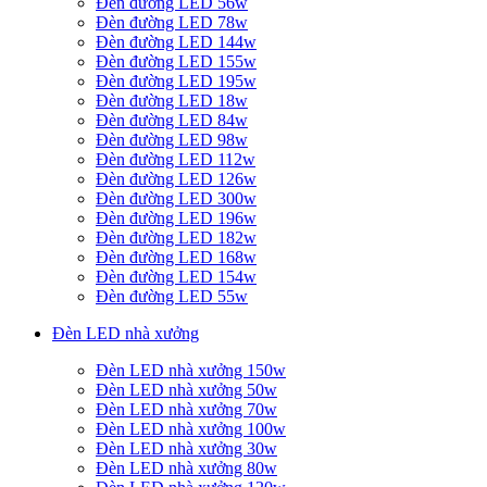
Đèn đường LED 56w
Đèn đường LED 78w
Đèn đường LED 144w
Đèn đường LED 155w
Đèn đường LED 195w
Đèn đường LED 18w
Đèn đường LED 84w
Đèn đường LED 98w
Đèn đường LED 112w
Đèn đường LED 126w
Đèn đường LED 300w
Đèn đường LED 196w
Đèn đường LED 182w
Đèn đường LED 168w
Đèn đường LED 154w
Đèn đường LED 55w
Đèn LED nhà xưởng
Đèn LED nhà xưởng 150w
Đèn LED nhà xưởng 50w
Đèn LED nhà xưởng 70w
Đèn LED nhà xưởng 100w
Đèn LED nhà xưởng 30w
Đèn LED nhà xưởng 80w