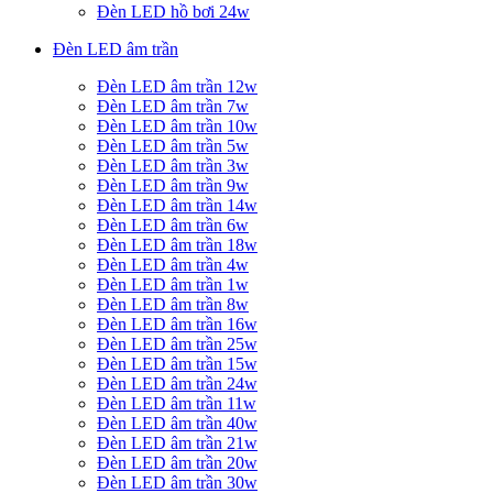
Đèn LED hồ bơi 24w
Đèn LED âm trần
Đèn LED âm trần 12w
Đèn LED âm trần 7w
Đèn LED âm trần 10w
Đèn LED âm trần 5w
Đèn LED âm trần 3w
Đèn LED âm trần 9w
Đèn LED âm trần 14w
Đèn LED âm trần 6w
Đèn LED âm trần 18w
Đèn LED âm trần 4w
Đèn LED âm trần 1w
Đèn LED âm trần 8w
Đèn LED âm trần 16w
Đèn LED âm trần 25w
Đèn LED âm trần 15w
Đèn LED âm trần 24w
Đèn LED âm trần 11w
Đèn LED âm trần 40w
Đèn LED âm trần 21w
Đèn LED âm trần 20w
Đèn LED âm trần 30w