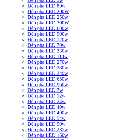
Đèn pha LED 3w
Đèn pha LED 80w
Đèn pha LED 200W
Đèn pha LED 250w
Đèn pha LED 300W
Đèn pha LED 600w
Đèn pha LED 900w
Đèn pha LED 120w
Đèn pha LED 70w
Đèn pha LED 330w
Đèn pha LED 110w
Đèn pha LED 270w
Đèn pha LED 280w
Đèn pha LED 240w
Đèn pha LED 650w
Đèn pha LED 960w
Đèn pha LED 7w
Đèn pha LED 12w
Đèn pha LED 24w
Đèn pha LED 40w
Đèn pha LED 400w
Đèn pha LED 54w
Đèn pha LED 90w
Đèn pha LED 235w
Đèn pha LED 160w