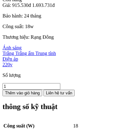
Giá:
915.530đ
1.693.731đ
Bảo hành:
24 tháng
Công suất:
18w
Thương hiệu:
Rạng Đông
Ánh sáng
Trắng
Trắng ấm
Trung tính
Điện áp
220v
Số lượng
Thêm vào giỏ hàng
Liên hệ tư vấn
thông số kỹ thuật
Công suất (W)
18