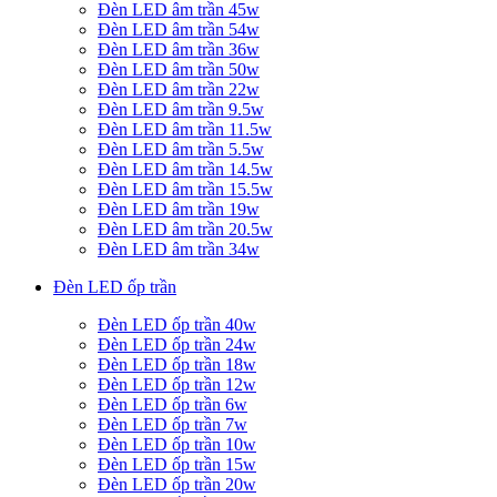
Đèn LED âm trần 45w
Đèn LED âm trần 54w
Đèn LED âm trần 36w
Đèn LED âm trần 50w
Đèn LED âm trần 22w
Đèn LED âm trần 9.5w
Đèn LED âm trần 11.5w
Đèn LED âm trần 5.5w
Đèn LED âm trần 14.5w
Đèn LED âm trần 15.5w
Đèn LED âm trần 19w
Đèn LED âm trần 20.5w
Đèn LED âm trần 34w
Đèn LED ốp trần
Đèn LED ốp trần 40w
Đèn LED ốp trần 24w
Đèn LED ốp trần 18w
Đèn LED ốp trần 12w
Đèn LED ốp trần 6w
Đèn LED ốp trần 7w
Đèn LED ốp trần 10w
Đèn LED ốp trần 15w
Đèn LED ốp trần 20w