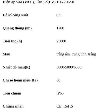
Điện áp vào (VAC), Tần Số(HZ)
150-250/50
Hệ số công suất
0.5
Quang thông (lm)
1700
Tuổi thọ (h)
25000
Màu
trắng ấm, trung tính, trắng
Nhiệt độ màu(K)
3000/5000/6500
Chỉ số hoàn màu(Ra)
80
Tiêu chuẩn
IP65
Chứng nhận
CE. RoHS