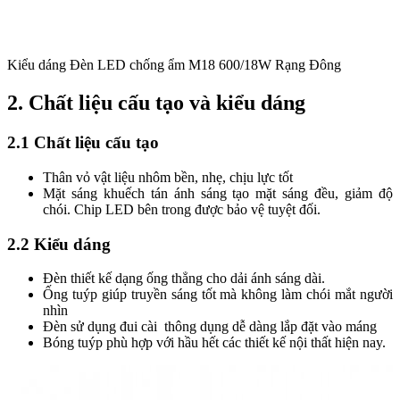
Kiểu dáng Đèn LED chống ẩm M18 600/18W Rạng Đông
2. Chất liệu cấu tạo và kiểu dáng
2.1 Chất liệu cấu tạo
Thân vỏ vật liệu nhôm bền, nhẹ, chịu lực tốt
Mặt sáng khuếch tán ánh sáng tạo mặt sáng đều, giảm độ
chói. Chip LED bên trong được bảo vệ tuyệt đối.
2.2 Kiểu dáng
Đèn thiết kế dạng ống thẳng cho dải ánh sáng dài.
Ống tuýp giúp truyền sáng tốt mà không làm chói mắt người
nhìn
Đèn sử dụng đui cài thông dụng dễ dàng lắp đặt vào máng
Bóng tuýp phù hợp với hầu hết các thiết kế nội thất hiện nay.