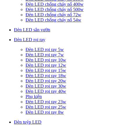
Đèn LED chống cháy nổ 400w
Đèn LED chống cháy nổ 500w
Đèn LED chống cháy nổ 72w
Đèn LED chống cháy nổ 54w
Đèn LED sân vườn
Đèn LED rọi ray
Đèn LED rọi ray 5w
Đèn LED rọi ray 7w
Đèn LED rọi ray 10w
Đèn LED rọi ray 12w
Đèn LED rọi ray 15w
Đèn LED rọi ray 18w
Đèn LED rọi ray 20w
Đèn LED rọi ray 30w
Đèn LED rọi ray 40w
Phụ kiện
Đèn LED rọi ray 23w
Đèn LED rọi ray 25w
Đèn LED rọi ray 8w
Đèn tuýp LED