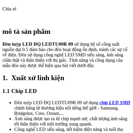
Chia sẻ
mô tả sản phẩm
Đèn tuýp LED ĐQ LEDTU09R 09
sử dụng hệ số công suất
nguồn đạt 0.5 đảm bảo cho đèn hoạt động ổn định, tránh các sự cố
về điện. Đèn sử dụng công nghệ LED SMD siêu sáng, ánh sáng
chân thật và thân thiện với thị giác. Tính năng và công dụng của
mẫu đèn này được thể hiện qua bài viết dưới đây.
1. Xuất xứ linh kiện
1.1 Chip LED
Đèn tuýp LED ĐQ LEDTU09R 09 sử dụng
chip LED SMD
chính hãng từ thương hiệu nổi tiếng thế giới - Samsung,
Bridgelux, Cree, Osram,...
Ánh sáng được tạo ra từ chip mạnh mẽ, chất lượng ánh sáng
tốt thân thiện với môi trường xung quanh.
Công nghệ LED siêu sáng, tiết kiệm điện năng và tuổi thọ