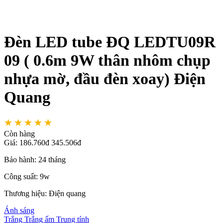
Đèn LED tube ĐQ LEDTU09R
09 ( 0.6m 9W thân nhôm chụp
nhựa mờ, đầu đèn xoay) Điện
Quang
Còn hàng
Giá:
186.760đ
345.506đ
Bảo hành:
24 tháng
Công suất:
9w
Thương hiệu:
Điện quang
Ánh sáng
Trắng
Trắng ấm
Trung tính