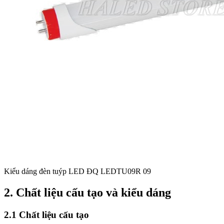
Kiểu dáng đèn tuýp LED ĐQ LEDTU09R 09
2. Chất liệu cấu tạo và kiểu dáng
2.1 Chất liệu cấu tạo