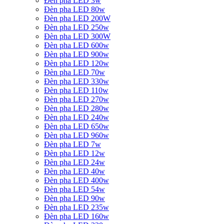
Đèn pha LED 3w
Đèn pha LED 80w
Đèn pha LED 200W
Đèn pha LED 250w
Đèn pha LED 300W
Đèn pha LED 600w
Đèn pha LED 900w
Đèn pha LED 120w
Đèn pha LED 70w
Đèn pha LED 330w
Đèn pha LED 110w
Đèn pha LED 270w
Đèn pha LED 280w
Đèn pha LED 240w
Đèn pha LED 650w
Đèn pha LED 960w
Đèn pha LED 7w
Đèn pha LED 12w
Đèn pha LED 24w
Đèn pha LED 40w
Đèn pha LED 400w
Đèn pha LED 54w
Đèn pha LED 90w
Đèn pha LED 235w
Đèn pha LED 160w