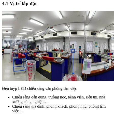
4.1 Vị trí lắp đặt
Đèn tuýp LED chiếu sáng văn phòng làm việc
Chiếu sáng dân dụng, trường học, bệnh viện, siêu thị, nhà
xưởng công nghiệp…
Chiếu sáng gia đình: phòng khách, phòng ngủ, phòng làm
việc…