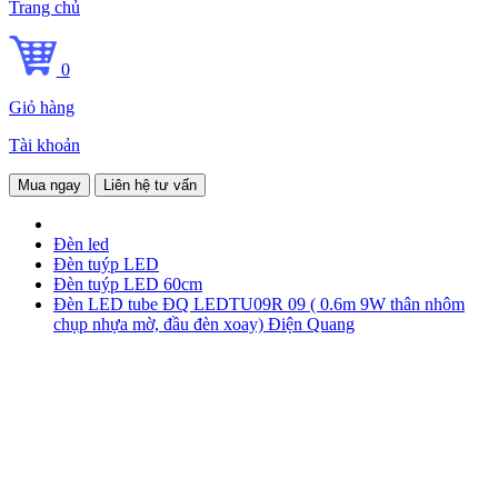
Trang chủ
0
Giỏ hàng
Tài khoản
Mua ngay
Liên hệ tư vấn
Đèn led
Đèn tuýp LED
Đèn tuýp LED 60cm
Đèn LED tube ĐQ LEDTU09R 09 ( 0.6m 9W thân nhôm
chụp nhựa mờ, đầu đèn xoay) Điện Quang