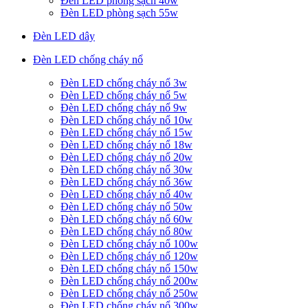
Đèn LED phòng sạch 40w
Đèn LED phòng sạch 55w
Đèn LED dây
Đèn LED chống cháy nổ
Đèn LED chống cháy nổ 3w
Đèn LED chống cháy nổ 5w
Đèn LED chống cháy nổ 9w
Đèn LED chống cháy nổ 10w
Đèn LED chống cháy nổ 15w
Đèn LED chống cháy nổ 18w
Đèn LED chống cháy nổ 20w
Đèn LED chống cháy nổ 30w
Đèn LED chống cháy nổ 36w
Đèn LED chống cháy nổ 40w
Đèn LED chống cháy nổ 50w
Đèn LED chống cháy nổ 60w
Đèn LED chống cháy nổ 80w
Đèn LED chống cháy nổ 100w
Đèn LED chống cháy nổ 120w
Đèn LED chống cháy nổ 150w
Đèn LED chống cháy nổ 200w
Đèn LED chống cháy nổ 250w
Đèn LED chống cháy nổ 300w