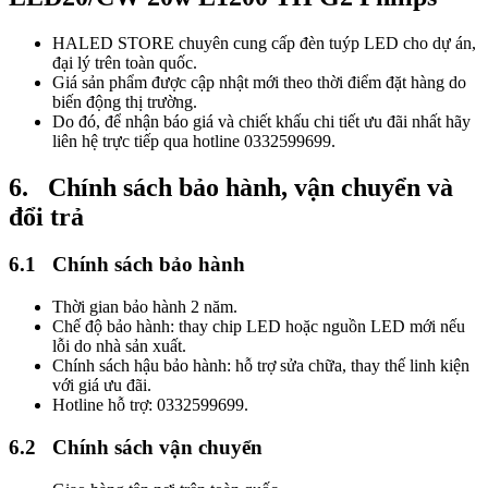
HALED STORE chuyên cung cấp đèn tuýp LED cho dự án,
đại lý trên toàn quốc.
Giá sản phẩm được cập nhật mới theo thời điểm đặt hàng do
biến động thị trường.
Do đó, để nhận báo giá và chiết khấu chi tiết ưu đãi nhất hãy
liên hệ trực tiếp qua hotline 0332599699.
6. Chính sách bảo hành, vận chuyển và
đổi trả
6.1 Chính sách bảo hành
Thời gian bảo hành 2 năm.
Chế độ bảo hành: thay chip LED hoặc nguồn LED mới nếu
lỗi do nhà sản xuất.
Chính sách hậu bảo hành: hỗ trợ sửa chữa, thay thế linh kiện
với giá ưu đãi.
Hotline hỗ trợ: 0332599699.
6.2 Chính sách vận chuyển