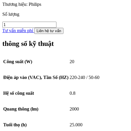
Thương hiệu:
Philips
Số lượng
Tư vấn miễn phí
Liên hệ tư vấn
thông số kỹ thuật
Công suất (W)
20
Điện áp vào (VAC), Tần Số (HZ)
220-240 / 50-60
Hệ số công suất
0.8
Quang thông (lm)
2000
Tuổi thọ (h)
25.000