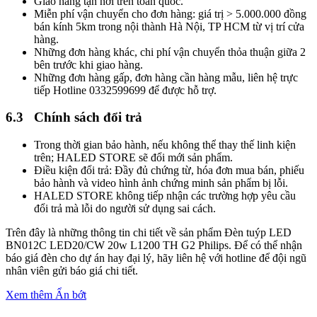
Giao hàng tận nơi trên toàn quốc.
Miễn phí vận chuyển cho đơn hàng: giá trị > 5.000.000 đồng
bán kính 5km trong nội thành Hà Nội, TP HCM từ vị trí cửa
hàng.
Những đơn hàng khác, chi phí vận chuyển thỏa thuận giữa 2
bên trước khi giao hàng.
Những đơn hàng gấp, đơn hàng cần hàng mẫu, liên hệ trực
tiếp Hotline 0332599699 để được hỗ trợ.
6.3 Chính sách đổi trả
Trong thời gian bảo hành, nếu không thể thay thế linh kiện
trên; HALED STORE sẽ đổi mới sản phẩm.
Điều kiện đổi trả: Đầy đủ chứng từ, hóa đơn mua bán, phiếu
bảo hành và video hình ảnh chứng minh sản phẩm bị lỗi.
HALED STORE không tiếp nhận các trường hợp yêu cầu
đổi trả mà lỗi do người sử dụng sai cách.
Trên đây là những thông tin chi tiết về sản phẩm Đèn tuýp LED
BN012C LED20/CW 20w L1200 TH G2 Philips. Để có thể nhận
báo giá đèn cho dự án hay đại lý, hãy liên hệ với hotline để đội ngũ
nhân viên gửi báo giá chi tiết.
Xem thêm
Ẩn bớt