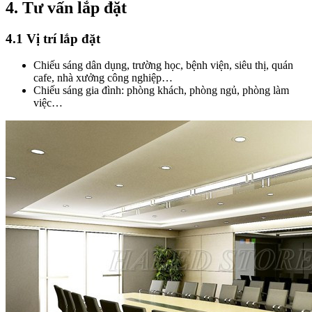
4. Tư vấn lắp đặt
4.1 Vị trí lắp đặt
Chiếu sáng dân dụng, trường học, bệnh viện, siêu thị, quán
cafe, nhà xưởng công nghiệp…
Chiếu sáng gia đình: phòng khách, phòng ngủ, phòng làm
việc…