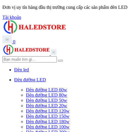
Đơn vị uy tín hàng đầu thị trường cung cấp các sản phẩm đèn LED
Tài khoản
0
Đèn led
Đèn đường LED
Đèn đường LED 60w
Đèn đường LED 80w
Đèn đường LED 50w
Đèn đường LED 20w
Đèn đường LED 120w
Đèn đường LED 150w
Đèn đường LED 180w
Đèn đường LED 100w