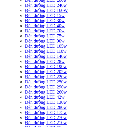
Đèn đường LED 200w
Đèn đường LED 240w
Đèn đường LED 160W
Đèn đường LED 15w
Đèn đường LED 30w
Đèn đường LED 40w
Đèn đường LED 70w
Đèn đường LED 75w
Đèn đường LED 90w
Đèn đường LED 105w
Đèn đường LED 110w
Đèn đường LED 140w
Đèn đường LED 28w
Đèn đường LED 190w
Đèn đường LED 205w
Đèn đường LED 220w
Đèn đường LED 250w
Đèn đường LED 290w
Đèn đường LED 260w
Đèn đường LED 42w
Đèn đường LED 130w
Đèn đường LED 280w
Đèn đường LED 175w
Đèn đường LED 270w
Đèn đường LED 210w