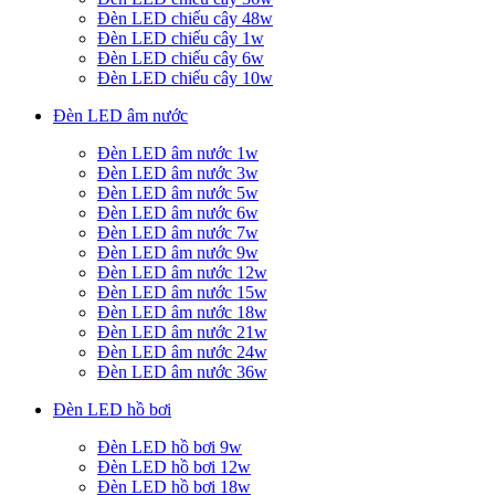
Đèn LED chiếu cây 48w
Đèn LED chiếu cây 1w
Đèn LED chiếu cây 6w
Đèn LED chiếu cây 10w
Đèn LED âm nước
Đèn LED âm nước 1w
Đèn LED âm nước 3w
Đèn LED âm nước 5w
Đèn LED âm nước 6w
Đèn LED âm nước 7w
Đèn LED âm nước 9w
Đèn LED âm nước 12w
Đèn LED âm nước 15w
Đèn LED âm nước 18w
Đèn LED âm nước 21w
Đèn LED âm nước 24w
Đèn LED âm nước 36w
Đèn LED hồ bơi
Đèn LED hồ bơi 9w
Đèn LED hồ bơi 12w
Đèn LED hồ bơi 18w