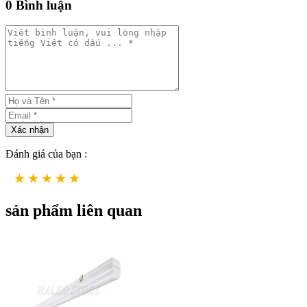
0 Bình luận
Xác nhận
Đánh giá của bạn :
sản phẩm liên quan