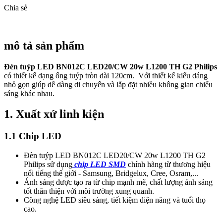
Chia sẻ
mô tả sản phẩm
Đèn tuýp LED BN012C LED20/CW 20w L1200 TH G2 Philips
có thiết kế dạng ống tuýp tròn dài 120cm. Với thiết kế kiểu dáng
nhỏ gọn giúp dễ dàng di chuyển và lắp đặt nhiều không gian chiếu
sáng khác nhau.
1. Xuất xứ linh kiện
1.1 Chip LED
Đèn tuýp LED BN012C LED20/CW 20w L1200 TH G2
Philips sử dụng
chip LED SMD
chính hãng từ thương hiệu
nổi tiếng thế giới - Samsung, Bridgelux, Cree, Osram,...
Ánh sáng được tạo ra từ chip mạnh mẽ, chất lượng ánh sáng
tốt thân thiện với môi trường xung quanh.
Công nghệ LED siêu sáng, tiết kiệm điện năng và tuổi thọ
cao.