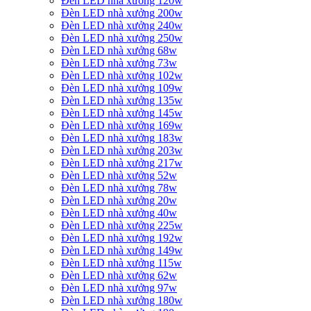
Đèn LED nhà xưởng 120w
Đèn LED nhà xưởng 200w
Đèn LED nhà xưởng 240w
Đèn LED nhà xưởng 250w
Đèn LED nhà xưởng 68w
Đèn LED nhà xưởng 73w
Đèn LED nhà xưởng 102w
Đèn LED nhà xưởng 109w
Đèn LED nhà xưởng 135w
Đèn LED nhà xưởng 145w
Đèn LED nhà xưởng 169w
Đèn LED nhà xưởng 183w
Đèn LED nhà xưởng 203w
Đèn LED nhà xưởng 217w
Đèn LED nhà xưởng 52w
Đèn LED nhà xưởng 78w
Đèn LED nhà xưởng 20w
Đèn LED nhà xưởng 40w
Đèn LED nhà xưởng 225w
Đèn LED nhà xưởng 192w
Đèn LED nhà xưởng 149w
Đèn LED nhà xưởng 115w
Đèn LED nhà xưởng 62w
Đèn LED nhà xưởng 97w
Đèn LED nhà xưởng 180w