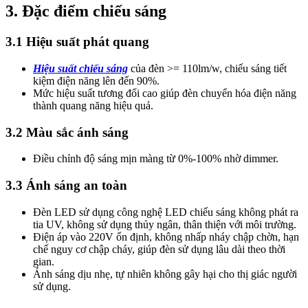
3. Đặc điểm chiếu sáng
3.1 Hiệu suất phát quang
Hiệu suất chiếu sáng
của đèn >= 110lm/w, chiếu sáng tiết
kiệm điện năng lên đến 90%.
Mức hiệu suất tương đối cao giúp đèn chuyển hóa điện năng
thành quang năng hiệu quả.
3.2 Màu sắc ánh sáng
Điều chỉnh độ sáng mịn màng từ 0%-100% nhờ dimmer.
3.3 Ánh sáng an toàn
Đèn LED sử dụng công nghệ LED chiếu sáng không phát ra
tia UV, không sử dụng thủy ngân, thân thiện với môi trường.
Điện áp vào 220V ổn định, không nhấp nháy chập chờn, hạn
chế nguy cơ chập cháy, giúp đèn sử dụng lâu dài theo thời
gian.
Ánh sáng dịu nhẹ, tự nhiên không gây hại cho thị giác người
sử dụng.