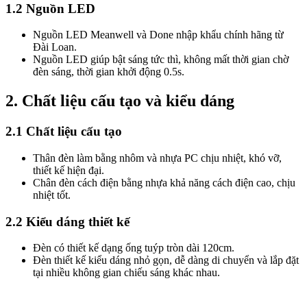
1.2 Nguồn LED
Nguồn LED Meanwell và Done nhập khẩu chính hãng từ
Đài Loan.
Nguồn LED giúp bật sáng tức thì, không mất thời gian chờ
đèn sáng, thời gian khởi động 0.5s.
2. Chất liệu cấu tạo và kiểu dáng
2.1 Chất liệu cấu tạo
Thân đèn làm bằng nhôm và nhựa PC chịu nhiệt, khó vỡ,
thiết kế hiện đại.
Chân đèn cách điện bằng nhựa khả năng cách điện cao, chịu
nhiệt tốt.
2.2 Kiểu dáng thiết kế
Đèn có thiết kế dạng ống tuýp tròn dài 120cm.
Đèn thiết kế kiểu dáng nhỏ gọn, dễ dàng di chuyển và lắp đặt
tại nhiều không gian chiếu sáng khác nhau.