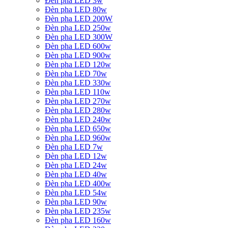
Đèn pha LED 3w
Đèn pha LED 80w
Đèn pha LED 200W
Đèn pha LED 250w
Đèn pha LED 300W
Đèn pha LED 600w
Đèn pha LED 900w
Đèn pha LED 120w
Đèn pha LED 70w
Đèn pha LED 330w
Đèn pha LED 110w
Đèn pha LED 270w
Đèn pha LED 280w
Đèn pha LED 240w
Đèn pha LED 650w
Đèn pha LED 960w
Đèn pha LED 7w
Đèn pha LED 12w
Đèn pha LED 24w
Đèn pha LED 40w
Đèn pha LED 400w
Đèn pha LED 54w
Đèn pha LED 90w
Đèn pha LED 235w
Đèn pha LED 160w