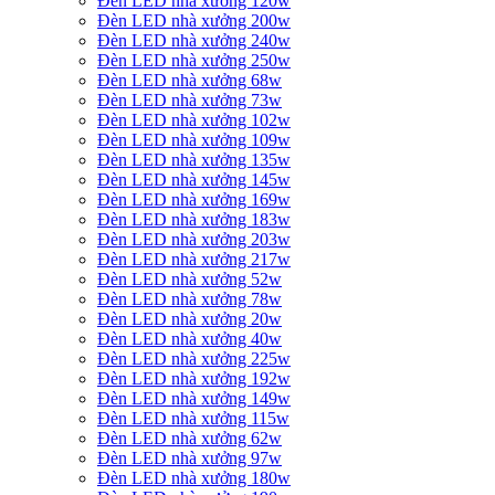
Đèn LED nhà xưởng 120w
Đèn LED nhà xưởng 200w
Đèn LED nhà xưởng 240w
Đèn LED nhà xưởng 250w
Đèn LED nhà xưởng 68w
Đèn LED nhà xưởng 73w
Đèn LED nhà xưởng 102w
Đèn LED nhà xưởng 109w
Đèn LED nhà xưởng 135w
Đèn LED nhà xưởng 145w
Đèn LED nhà xưởng 169w
Đèn LED nhà xưởng 183w
Đèn LED nhà xưởng 203w
Đèn LED nhà xưởng 217w
Đèn LED nhà xưởng 52w
Đèn LED nhà xưởng 78w
Đèn LED nhà xưởng 20w
Đèn LED nhà xưởng 40w
Đèn LED nhà xưởng 225w
Đèn LED nhà xưởng 192w
Đèn LED nhà xưởng 149w
Đèn LED nhà xưởng 115w
Đèn LED nhà xưởng 62w
Đèn LED nhà xưởng 97w
Đèn LED nhà xưởng 180w