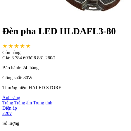
Đèn pha LED HLDAFL3-80
Còn hàng
Giá:
3.784.693đ
6.881.260đ
Bảo hành:
24 tháng
Công suất:
80W
Thương hiệu:
HALED STORE
Ánh sáng
Trắng
Trắng ấm
Trung tính
Điện áp
220v
Số lượng