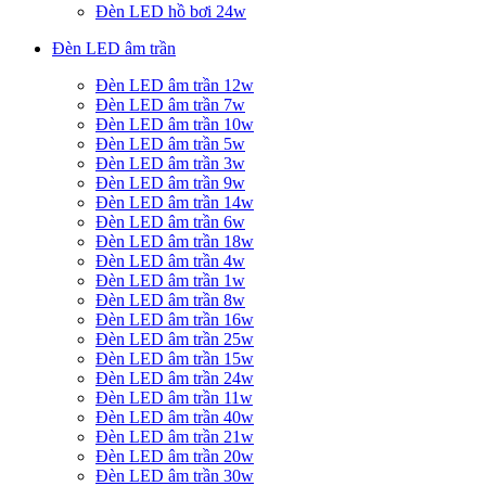
Đèn LED hồ bơi 24w
Đèn LED âm trần
Đèn LED âm trần 12w
Đèn LED âm trần 7w
Đèn LED âm trần 10w
Đèn LED âm trần 5w
Đèn LED âm trần 3w
Đèn LED âm trần 9w
Đèn LED âm trần 14w
Đèn LED âm trần 6w
Đèn LED âm trần 18w
Đèn LED âm trần 4w
Đèn LED âm trần 1w
Đèn LED âm trần 8w
Đèn LED âm trần 16w
Đèn LED âm trần 25w
Đèn LED âm trần 15w
Đèn LED âm trần 24w
Đèn LED âm trần 11w
Đèn LED âm trần 40w
Đèn LED âm trần 21w
Đèn LED âm trần 20w
Đèn LED âm trần 30w