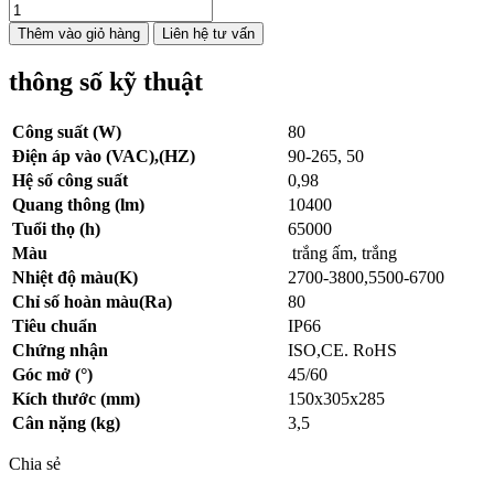
Thêm vào giỏ hàng
Liên hệ tư vấn
thông số kỹ thuật
Công suất (W)
80
Điện áp vào (VAC),(HZ)
90-265, 50
Hệ số công suất
0,98
Quang thông (lm)
10400
Tuổi thọ (h)
65000
Màu
trắng ấm, trắng
Nhiệt độ màu(K)
2700-3800,5500-6700
Chỉ số hoàn màu(Ra)
80
Tiêu chuẩn
IP66
Chứng nhận
ISO,CE. RoHS
Góc mở (°)
45/60
Kích thước (mm)
150x305x285
Cân nặng (kg)
3,5
Chia sẻ