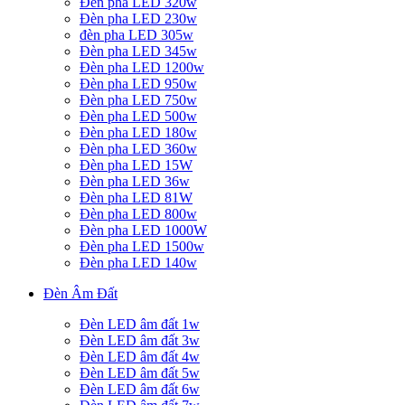
Đèn pha LED 320w
Đèn pha LED 230w
đèn pha LED 305w
Đèn pha LED 345w
Đèn pha LED 1200w
Đèn pha LED 950w
Đèn pha LED 750w
Đèn pha LED 500w
Đèn pha LED 180w
Đèn pha LED 360w
Đèn pha LED 15W
Đèn pha LED 36w
Đèn pha LED 81W
Đèn pha LED 800w
Đèn pha LED 1000W
Đèn pha LED 1500w
Đèn pha LED 140w
Đèn Âm Đất
Đèn LED âm đất 1w
Đèn LED âm đất 3w
Đèn LED âm đất 4w
Đèn LED âm đất 5w
Đèn LED âm đất 6w