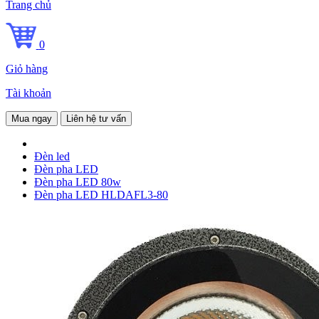
Trang chủ
0
Giỏ hàng
Tài khoản
Mua ngay
Liên hệ tư vấn
Đèn led
Đèn pha LED
Đèn pha LED 80w
Đèn pha LED HLDAFL3-80