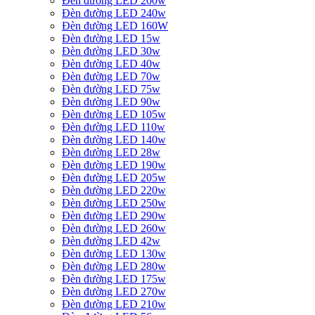
Đèn đường LED 200w
Đèn đường LED 240w
Đèn đường LED 160W
Đèn đường LED 15w
Đèn đường LED 30w
Đèn đường LED 40w
Đèn đường LED 70w
Đèn đường LED 75w
Đèn đường LED 90w
Đèn đường LED 105w
Đèn đường LED 110w
Đèn đường LED 140w
Đèn đường LED 28w
Đèn đường LED 190w
Đèn đường LED 205w
Đèn đường LED 220w
Đèn đường LED 250w
Đèn đường LED 290w
Đèn đường LED 260w
Đèn đường LED 42w
Đèn đường LED 130w
Đèn đường LED 280w
Đèn đường LED 175w
Đèn đường LED 270w
Đèn đường LED 210w