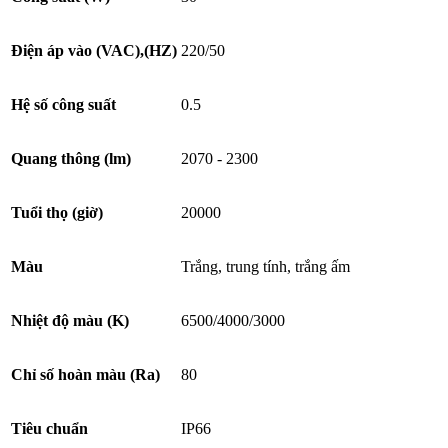
Điện áp vào (VAC),(HZ)
220/50
Hệ số công suất
0.5
Quang thông (lm)
2070 - 2300
Tuổi thọ (giờ)
20000
Màu
Trắng, trung tính, trắng ấm
Nhiệt độ màu (K)
6500/4000/3000
Chỉ số hoàn màu (Ra)
80
Tiêu chuẩn
IP66