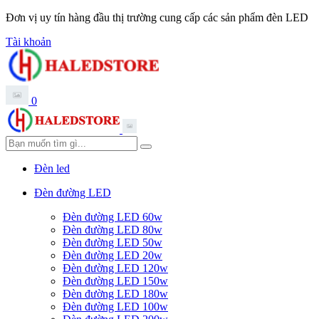
Đơn vị uy tín hàng đầu thị trường cung cấp các sản phẩm đèn LED
Tài khoản
0
Đèn led
Đèn đường LED
Đèn đường LED 60w
Đèn đường LED 80w
Đèn đường LED 50w
Đèn đường LED 20w
Đèn đường LED 120w
Đèn đường LED 150w
Đèn đường LED 180w
Đèn đường LED 100w