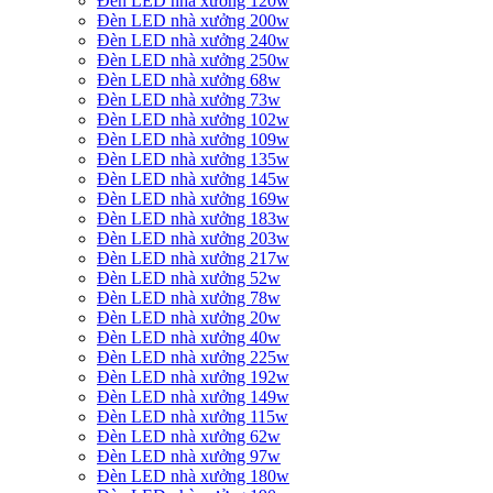
Đèn LED nhà xưởng 120w
Đèn LED nhà xưởng 200w
Đèn LED nhà xưởng 240w
Đèn LED nhà xưởng 250w
Đèn LED nhà xưởng 68w
Đèn LED nhà xưởng 73w
Đèn LED nhà xưởng 102w
Đèn LED nhà xưởng 109w
Đèn LED nhà xưởng 135w
Đèn LED nhà xưởng 145w
Đèn LED nhà xưởng 169w
Đèn LED nhà xưởng 183w
Đèn LED nhà xưởng 203w
Đèn LED nhà xưởng 217w
Đèn LED nhà xưởng 52w
Đèn LED nhà xưởng 78w
Đèn LED nhà xưởng 20w
Đèn LED nhà xưởng 40w
Đèn LED nhà xưởng 225w
Đèn LED nhà xưởng 192w
Đèn LED nhà xưởng 149w
Đèn LED nhà xưởng 115w
Đèn LED nhà xưởng 62w
Đèn LED nhà xưởng 97w
Đèn LED nhà xưởng 180w