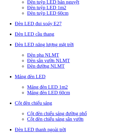
Đèn tuýp LED bán nguyệt
Đèn tuýp LED 1m2
Đèn tuýp LED 60cm
Đèn LED đui xoáy E27
Đèn LED cầu thang
Đèn LED năng lượng mặt trời
Đèn pha NLMT
Đèn sân vườn NLMT
Đèn đường NLMT
Máng đèn LED
Máng đèn LED 1m2
Máng đèn LED 60cm
Cột đèn chiếu sáng
Cột đèn chiếu sáng đường phố
Cột đèn chiếu sáng sân vườn
Đèn LED thanh ngoài trời