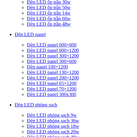
Đèn LED ốp trần 30w
Đèn LED ốp trần 50w
Đèn LED ốp trần 14w
Đèn LED ốp trần 60w
Đèn LED ốp trần 48w
Đèn LED panel
Đèn LED panel 600×600
Đèn LED panel 600×1200
Đèn LED panel 300×1200
Đèn LED panel 300×600
Đèn panel 100×1200
Đèn LED panel 130×1200
Đèn LED panel 200×1200
Đèn LED panel 65×1200
Đèn LED panel 70×1200
Đèn LED panel 300x300
Đèn LED phòng sạch
Đèn LED phòng sạch 9w
Đèn LED phòng sạch 36w
Đèn LED phòng sạch 18w
Đèn LED phòng sạch 20w