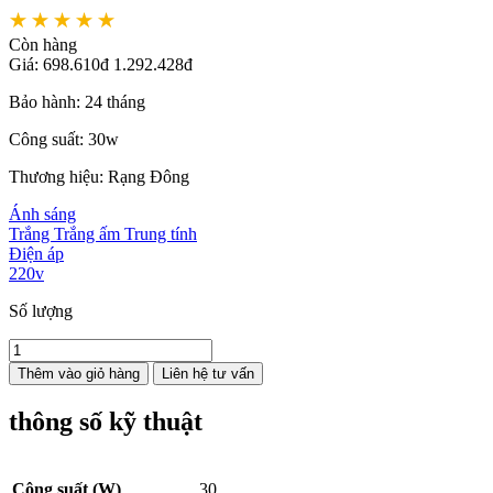
Còn hàng
Giá:
698.610đ
1.292.428đ
Bảo hành:
24 tháng
Công suất:
30w
Thương hiệu:
Rạng Đông
Ánh sáng
Trắng
Trắng ấm
Trung tính
Điện áp
220v
Số lượng
Thêm vào giỏ hàng
Liên hệ tư vấn
thông số kỹ thuật
Công suất (W)
30