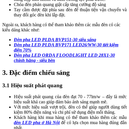
Chóa đèn phản quang giật cấp tăng cường độ sáng
Tay cầm được đặt phía sau đèn để thuận tiện vận chuyển và
thay đổi góc đèn khi lắp đặt.
Ngoài ra, khách hàng có thể tham khảo thêm các mẫu đèn có các
kiểu dáng khác như:
Đèn pha LED PLDA BVP151-30 siêu sáng
Đèn pha LED PLDA BVP171 LED26/WW-30 tiết kiệm
điện 70%
Đèn pha LED ORDA FLOODLIGHT LED 28X1-30
chính hãng - siêu bền
3. Đặc điểm chiếu sáng
3.1 Hiệu suất phát quang
Hiệu suất phát quang của đèn đạt 70 - 77lm/w – đây là mức
hiệu suất khá cao giúp đảm bảo ánh sáng mạnh mẽ.
Với mức hiệu suất vượt trội, đèn có thể giúp người dùng tiết
kiệm 80% điện năng và chi phí sử dụng điện mỗi tháng.
Khách hàng khi mua hàng có thể tham khảo thêm các mẫu
đèn LED pha ở Hà Nội
để có lựa chọn mua hàng đúng đắn
nhất.