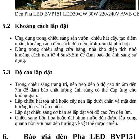
Đèn Pha LED BVP151 LED30/CW 30W 220-240V AWB CE 
5.2 Khoảng cách lắp đặt
Ứng dụng trong chiếu sáng sân vườn, chiếu hắt cây, tạo điểm
nhấn, khoảng cách đèn cách đèn nên từ 4m-5m là phù hợp.
Dùng trong chiếu sáng cửa hàng, nhà kho diện tích nhỏ
khoảng cách nên từ 4.5m-5.5m để đảm bảo đủ ánh sáng sử
dụng.
5.3 Độ cao lắp đặt
Trong chiếu sáng trang trí, nên treo đèn ở độ cao từ 6m đến
7m để đảm bảo chất lượng ánh sáng có thể đáp ứng cho
không gian.
Lắp chiếu hắt toà nhà hoặc cây nên lắp dưới chân và mặt đèn
hướng lên vật cần chiếu.
Lắp đặt chiếu sáng cơ bản sẽ lắp đặt với độ cao 7m đến 8m.
Chiếu sáng bồn hoa hoặc đài phun nước đèn được lắp xung
quanh bồn với mặt đèn hướng về vật thể được chiếu.
6. Báo giá đ
èn Pha LED BVP151