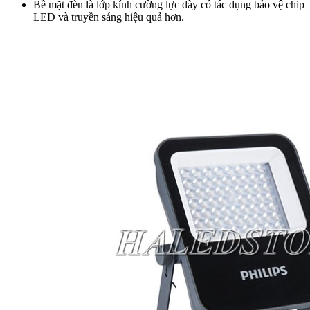
Bề mặt đèn là lớp kính cường lực dày có tác dụng bảo vệ chip
LED và truyền sáng hiệu quả hơn.