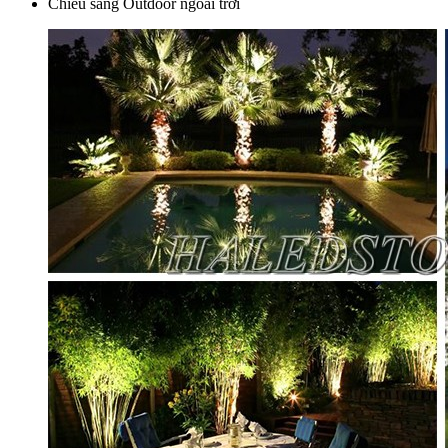
Chiếu sáng Outdoor ngoài trời