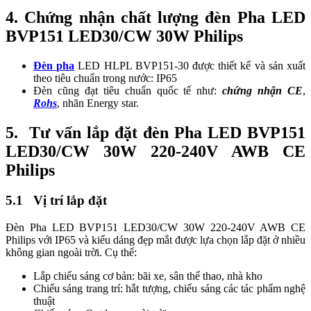
4. Chứng nhận chất lượng đ
èn Pha LED
BVP151 LED30/CW 30W Philips
Đèn pha
LED HLPL BVP151-30 được thiết kế và sản xuất
theo tiêu chuẩn trong nước: IP65
Đèn cũng đạt tiêu chuẩn quốc tế như:
chứng nhận CE
,
Rohs
, nhãn Energy star.
5. Tư vấn lắp đặt đ
èn Pha LED BVP151
LED30/CW 30W 220-240V AWB CE
Philips
5.1 Vị trí lắp đặt
Đèn Pha LED BVP151 LED30/CW 30W 220-240V AWB CE
Philips
với IP65 và kiểu dáng đẹp mắt được lựa chọn lắp đặt ở nhiều
không gian ngoài trời. Cụ thể:
Lắp chiếu sáng cơ bản: bãi xe, sân thể thao, nhà kho
Chiếu sáng trang trí: hắt tượng, chiếu sáng các tác phẩm nghệ
thuật