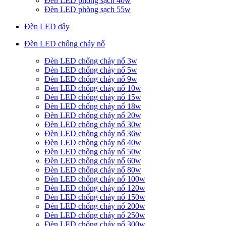
Đèn LED phòng sạch 40w
Đèn LED phòng sạch 55w
Đèn LED dây
Đèn LED chống cháy nổ
Đèn LED chống cháy nổ 3w
Đèn LED chống cháy nổ 5w
Đèn LED chống cháy nổ 9w
Đèn LED chống cháy nổ 10w
Đèn LED chống cháy nổ 15w
Đèn LED chống cháy nổ 18w
Đèn LED chống cháy nổ 20w
Đèn LED chống cháy nổ 30w
Đèn LED chống cháy nổ 36w
Đèn LED chống cháy nổ 40w
Đèn LED chống cháy nổ 50w
Đèn LED chống cháy nổ 60w
Đèn LED chống cháy nổ 80w
Đèn LED chống cháy nổ 100w
Đèn LED chống cháy nổ 120w
Đèn LED chống cháy nổ 150w
Đèn LED chống cháy nổ 200w
Đèn LED chống cháy nổ 250w
Đèn LED chống cháy nổ 300w