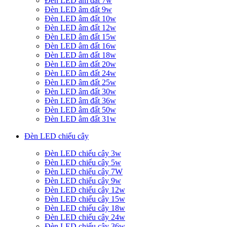
Đèn LED âm đất 7w
Đèn LED âm đất 9w
Đèn LED âm đất 10w
Đèn LED âm đất 12w
Đèn LED âm đất 15w
Đèn LED âm đất 16w
Đèn LED âm đất 18w
Đèn LED âm đất 20w
Đèn LED âm đất 24w
Đèn LED âm đất 25w
Đèn LED âm đất 30w
Đèn LED âm đất 36w
Đèn LED âm đất 50w
Đèn LED âm đất 31w
Đèn LED chiếu cây
Đèn LED chiếu cây 3w
Đèn LED chiếu cây 5w
Đèn LED chiếu cây 7W
Đèn LED chiếu cây 9w
Đèn LED chiếu cây 12w
Đèn LED chiếu cây 15w
Đèn LED chiếu cây 18w
Đèn LED chiếu cây 24w
Đèn LED chiếu cây 36w