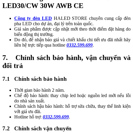
LED30/CW 30W AWB CE
Công ty đèn LED
HALED STORE chuyên cung cấp đèn
pha LED cho dự án, đại lý trên toàn quốc.
Giá sản phẩm được cập nhật mới theo thời điểm đặt hàng do
biến động thị trường.
Do đó, để nhận báo giá và chiết khấu chi tiết ưu đãi nhất hãy
liên hệ trực tiếp qua hotline
0332.599.699
.
7. Chính sách bảo hành, vận chuyển và
đổi trả
7.1 Chính sách bảo hành
Thời gian bảo hành 2 năm.
Chế độ bảo hành: thay chip led hoặc nguồn led mới nếu lỗi
do nhà sản xuất.
Chính sách hậu bảo hành: hỗ trợ sửa chữa, thay thế linh kiện
với giá ưu đãi.
Hotline hỗ trợ:
0332.599.699
.
7.2 Chính sách vận chuyển