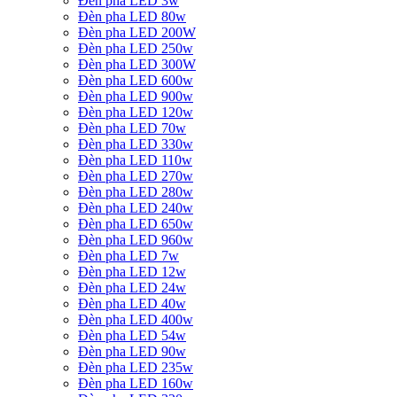
Đèn pha LED 3w
Đèn pha LED 80w
Đèn pha LED 200W
Đèn pha LED 250w
Đèn pha LED 300W
Đèn pha LED 600w
Đèn pha LED 900w
Đèn pha LED 120w
Đèn pha LED 70w
Đèn pha LED 330w
Đèn pha LED 110w
Đèn pha LED 270w
Đèn pha LED 280w
Đèn pha LED 240w
Đèn pha LED 650w
Đèn pha LED 960w
Đèn pha LED 7w
Đèn pha LED 12w
Đèn pha LED 24w
Đèn pha LED 40w
Đèn pha LED 400w
Đèn pha LED 54w
Đèn pha LED 90w
Đèn pha LED 235w
Đèn pha LED 160w