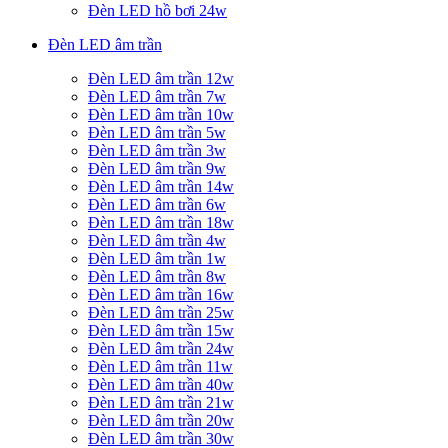
Đèn LED hồ bơi 24w
Đèn LED âm trần
Đèn LED âm trần 12w
Đèn LED âm trần 7w
Đèn LED âm trần 10w
Đèn LED âm trần 5w
Đèn LED âm trần 3w
Đèn LED âm trần 9w
Đèn LED âm trần 14w
Đèn LED âm trần 6w
Đèn LED âm trần 18w
Đèn LED âm trần 4w
Đèn LED âm trần 1w
Đèn LED âm trần 8w
Đèn LED âm trần 16w
Đèn LED âm trần 25w
Đèn LED âm trần 15w
Đèn LED âm trần 24w
Đèn LED âm trần 11w
Đèn LED âm trần 40w
Đèn LED âm trần 21w
Đèn LED âm trần 20w
Đèn LED âm trần 30w