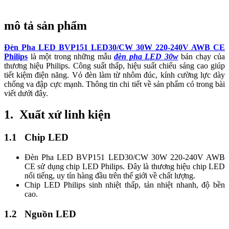
mô tả sản phẩm
Đ
èn Pha LED BVP151 LED30/CW 30W 220-240V AWB CE
Philips
là một trong những mẫu
đèn pha LED 30w
bán chạy của
thương hiệu Philips. Công suất thấp, hiệu suất chiếu sáng cao giúp
tiết kiệm điện năng. Vỏ đèn làm từ nhôm đúc, kính cường lực dày
chống va đập cực mạnh. Thông tin chi tiết về sản phẩm có trong bài
viết dưới đây.
1. Xuất xứ linh kiện
1.1 Chip LED
Đèn Pha LED BVP151 LED30/CW 30W 220-240V AWB
CE
sử dụng chip LED Philips. Đây là thương hiệu chip LED
nổi tiếng, uy tín hàng đầu trên thế giới về chất lượng.
Chip LED Philips sinh nhiệt thấp, tản nhiệt nhanh, độ bền
cao.
1.2 Nguồn LED