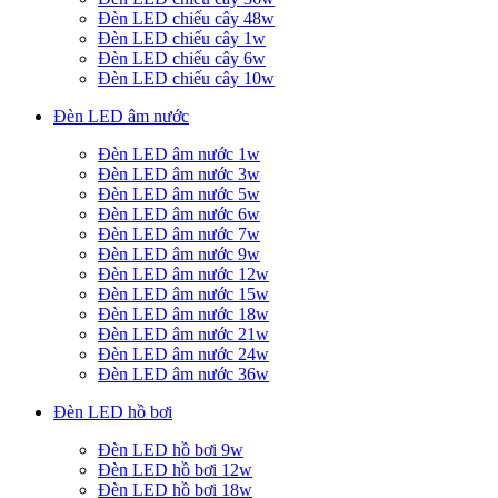
Đèn LED chiếu cây 48w
Đèn LED chiếu cây 1w
Đèn LED chiếu cây 6w
Đèn LED chiếu cây 10w
Đèn LED âm nước
Đèn LED âm nước 1w
Đèn LED âm nước 3w
Đèn LED âm nước 5w
Đèn LED âm nước 6w
Đèn LED âm nước 7w
Đèn LED âm nước 9w
Đèn LED âm nước 12w
Đèn LED âm nước 15w
Đèn LED âm nước 18w
Đèn LED âm nước 21w
Đèn LED âm nước 24w
Đèn LED âm nước 36w
Đèn LED hồ bơi
Đèn LED hồ bơi 9w
Đèn LED hồ bơi 12w
Đèn LED hồ bơi 18w