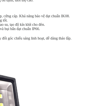
ổn định, tuổi thọ cao.
ấp, cứng cáp. Khả năng bảo vệ đạt chuẩn IK08.
g tốt.
o su, tạo độ kín khít cho đèn.
 và bụi bẩn đạt chuẩn IP66.
 đổi góc chiếu sáng linh hoạt, dễ dàng tháo lắp.