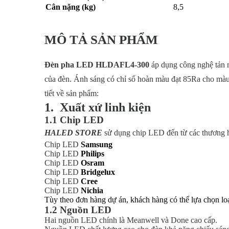
Cân nặng (kg)
8,5
MÔ TẢ SẢN PHẨM
Đèn pha LED HLDAFL4-300
áp dụng công nghệ tản n
của đèn. Ánh sáng có chỉ số hoàn màu đạt 85Ra cho màu s
tiết về sản phẩm:
1. Xuất xứ linh kiện
1.1 Chip LED
HALED STORE
sử dụng chip LED đến từ các thương h
Chip LED
Samsung
Chip LED
Philips
Chip LED
Osram
Chip LED
Bridgelux
Chip LED
Cree
Chip LED
Nichia
Tùy theo đơn hàng dự án, khách hàng có thể lựa chọn lo
1.2 Nguồn LED
Hai nguồn LED chính là Meanwell và Done cao cấp.