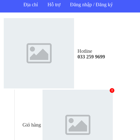
Địa chỉ
Hỗ trợ
Đăng nhập / Đăng ký
Hotline
033 259 9699
0
Giỏ hàng