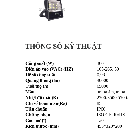
THÔNG SỐ KỸ THUẬT
Công suất (W)
300
Điện áp vào (VAC),(HZ)
165-265, 50
Hệ số công suất
0,98
Quang thông (lm)
39000
Tuổi thọ (h)
65000
Màu
trắng ấm, trắng
Nhiệt độ màu(K)
2700-3500,5500
Chỉ số hoàn màu(Ra)
85
Tiêu chuẩn
IP66
Chứng nhận
ISO,CE. RoHS
Góc mở (°)
120
Kích thước (mm)
455*320*200