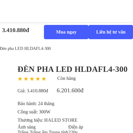
3.410.880đ
Mua ngay
Liên hệ tư vấn
Đèn pha LED HLDAFL4-300
ĐÈN PHA LED HLDAFL4-300
Còn hàng
6.201.600đ
Giá:
3.410.880đ
Bảo hành:
24 tháng
Công suất:
300W
Thương hiệu:
HALED STORE
Ánh sáng
Điện áp
Trắng
Trắng ấm
Trung tính
220v