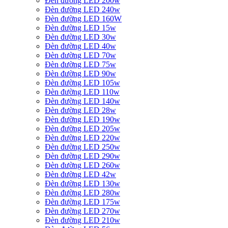
Đèn đường LED 200w
Đèn đường LED 240w
Đèn đường LED 160W
Đèn đường LED 15w
Đèn đường LED 30w
Đèn đường LED 40w
Đèn đường LED 70w
Đèn đường LED 75w
Đèn đường LED 90w
Đèn đường LED 105w
Đèn đường LED 110w
Đèn đường LED 140w
Đèn đường LED 28w
Đèn đường LED 190w
Đèn đường LED 205w
Đèn đường LED 220w
Đèn đường LED 250w
Đèn đường LED 290w
Đèn đường LED 260w
Đèn đường LED 42w
Đèn đường LED 130w
Đèn đường LED 280w
Đèn đường LED 175w
Đèn đường LED 270w
Đèn đường LED 210w