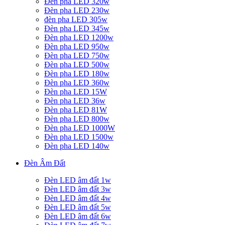
Đèn pha LED 320w
Đèn pha LED 230w
đèn pha LED 305w
Đèn pha LED 345w
Đèn pha LED 1200w
Đèn pha LED 950w
Đèn pha LED 750w
Đèn pha LED 500w
Đèn pha LED 180w
Đèn pha LED 360w
Đèn pha LED 15W
Đèn pha LED 36w
Đèn pha LED 81W
Đèn pha LED 800w
Đèn pha LED 1000W
Đèn pha LED 1500w
Đèn pha LED 140w
Đèn Âm Đất
Đèn LED âm đất 1w
Đèn LED âm đất 3w
Đèn LED âm đất 4w
Đèn LED âm đất 5w
Đèn LED âm đất 6w