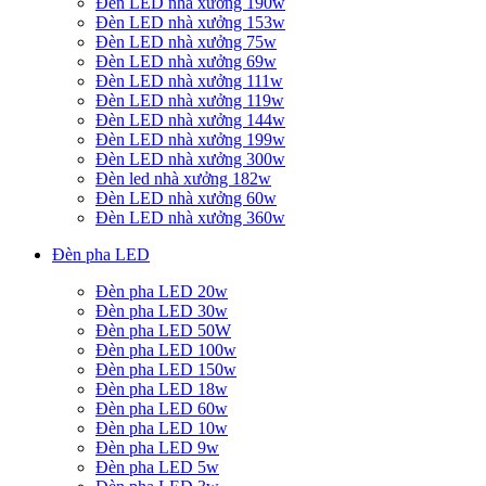
Đèn LED nhà xưởng 190w
Đèn LED nhà xưởng 153w
Đèn LED nhà xưởng 75w
Đèn LED nhà xưởng 69w
Đèn LED nhà xưởng 111w
Đèn LED nhà xưởng 119w
Đèn LED nhà xưởng 144w
Đèn LED nhà xưởng 199w
Đèn LED nhà xưởng 300w
Đèn led nhà xưởng 182w
Đèn LED nhà xưởng 60w
Đèn LED nhà xưởng 360w
Đèn pha LED
Đèn pha LED 20w
Đèn pha LED 30w
Đèn pha LED 50W
Đèn pha LED 100w
Đèn pha LED 150w
Đèn pha LED 18w
Đèn pha LED 60w
Đèn pha LED 10w
Đèn pha LED 9w
Đèn pha LED 5w