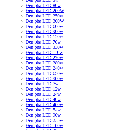
Đèn pha LED 3w
Đèn pha LED 80w
Đèn pha LED 200W
Đèn pha LED 250w
Đèn pha LED 300W
Đèn pha LED 600w
Đèn pha LED 900w
Đèn pha LED 120w
Đèn pha LED 70w
Đèn pha LED 330w
Đèn pha LED 110w
Đèn pha LED 270w
Đèn pha LED 280w
Đèn pha LED 240w
Đèn pha LED 650w
Đèn pha LED 960w
Đèn pha LED 7w
Đèn pha LED 12w
Đèn pha LED 24w
Đèn pha LED 40w
Đèn pha LED 400w
Đèn pha LED 54w
Đèn pha LED 90w
Đèn pha LED 235w
Đèn pha LED 160w