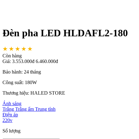
Đèn pha LED HLDAFL2-180
Còn hàng
Giá:
3.553.000đ
6.460.000đ
Bảo hành:
24 tháng
Công suất:
180W
Thương hiệu:
HALED STORE
Ánh sáng
Trắng
Trắng ấm
Trung tính
Điện áp
220v
Số lượng