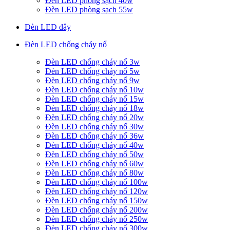
Đèn LED phòng sạch 40w
Đèn LED phòng sạch 55w
Đèn LED dây
Đèn LED chống cháy nổ
Đèn LED chống cháy nổ 3w
Đèn LED chống cháy nổ 5w
Đèn LED chống cháy nổ 9w
Đèn LED chống cháy nổ 10w
Đèn LED chống cháy nổ 15w
Đèn LED chống cháy nổ 18w
Đèn LED chống cháy nổ 20w
Đèn LED chống cháy nổ 30w
Đèn LED chống cháy nổ 36w
Đèn LED chống cháy nổ 40w
Đèn LED chống cháy nổ 50w
Đèn LED chống cháy nổ 60w
Đèn LED chống cháy nổ 80w
Đèn LED chống cháy nổ 100w
Đèn LED chống cháy nổ 120w
Đèn LED chống cháy nổ 150w
Đèn LED chống cháy nổ 200w
Đèn LED chống cháy nổ 250w
Đèn LED chống cháy nổ 300w