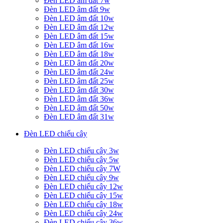
Đèn LED âm đất 7w
Đèn LED âm đất 9w
Đèn LED âm đất 10w
Đèn LED âm đất 12w
Đèn LED âm đất 15w
Đèn LED âm đất 16w
Đèn LED âm đất 18w
Đèn LED âm đất 20w
Đèn LED âm đất 24w
Đèn LED âm đất 25w
Đèn LED âm đất 30w
Đèn LED âm đất 36w
Đèn LED âm đất 50w
Đèn LED âm đất 31w
Đèn LED chiếu cây
Đèn LED chiếu cây 3w
Đèn LED chiếu cây 5w
Đèn LED chiếu cây 7W
Đèn LED chiếu cây 9w
Đèn LED chiếu cây 12w
Đèn LED chiếu cây 15w
Đèn LED chiếu cây 18w
Đèn LED chiếu cây 24w
Đèn LED chiếu cây 36w