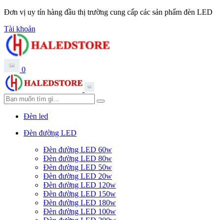
Đơn vị uy tín hàng đầu thị trường cung cấp các sản phẩm đèn LED
Tài khoản
0
Đèn led
Đèn đường LED
Đèn đường LED 60w
Đèn đường LED 80w
Đèn đường LED 50w
Đèn đường LED 20w
Đèn đường LED 120w
Đèn đường LED 150w
Đèn đường LED 180w
Đèn đường LED 100w