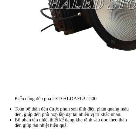
Kiểu dáng đèn pha LED HLDAFL3-1500
Toàn bộ thân đèn được phun sơn tĩnh điện phản quang màu
đen, giúp đèn phù hợp lắp đặt tại nhiều vị trí khác nhau.
Bộ phận tản nhiệt thiết kế dạng khe rãnh sâu dọc theo thân
đèn giúp tản nhiệt hiệu quả.