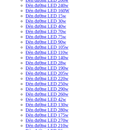
Đèn đường LED 200w
Đèn đường LED 240w
Đèn đường LED 160W
Đèn đường LED 15w
Đèn đường LED 30w
Đèn đường LED 40w
Đèn đường LED 70w
Đèn đường LED 75w
Đèn đường LED 90w
Đèn đường LED 105w
Đèn đường LED 110w
Đèn đường LED 140w
Đèn đường LED 28w
Đèn đường LED 190w
Đèn đường LED 205w
Đèn đường LED 220w
Đèn đường LED 250w
Đèn đường LED 290w
Đèn đường LED 260w
Đèn đường LED 42w
Đèn đường LED 130w
Đèn đường LED 280w
Đèn đường LED 175w
Đèn đường LED 270w
Đèn đường LED 210w