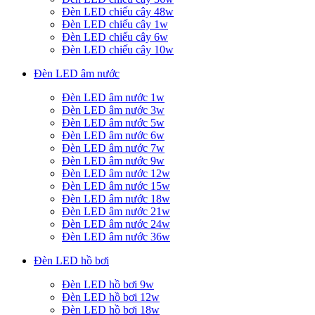
Đèn LED chiếu cây 48w
Đèn LED chiếu cây 1w
Đèn LED chiếu cây 6w
Đèn LED chiếu cây 10w
Đèn LED âm nước
Đèn LED âm nước 1w
Đèn LED âm nước 3w
Đèn LED âm nước 5w
Đèn LED âm nước 6w
Đèn LED âm nước 7w
Đèn LED âm nước 9w
Đèn LED âm nước 12w
Đèn LED âm nước 15w
Đèn LED âm nước 18w
Đèn LED âm nước 21w
Đèn LED âm nước 24w
Đèn LED âm nước 36w
Đèn LED hồ bơi
Đèn LED hồ bơi 9w
Đèn LED hồ bơi 12w
Đèn LED hồ bơi 18w