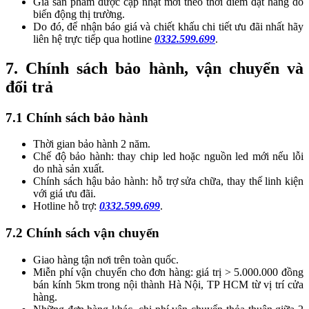
Giá sản phẩm được cập nhật mới theo thời điểm đặt hàng do
biến động thị trường.
Do đó, để nhận báo giá và chiết khấu chi tiết ưu đãi nhất hãy
liên hệ trực tiếp qua hotline
0332.599.699
.
7. Chính sách bảo hành, vận chuyển và
đổi trả
7.1 Chính sách bảo hành
Thời gian bảo hành 2 năm.
Chế độ bảo hành: thay chip led hoặc nguồn led mới nếu lỗi
do nhà sản xuất.
Chính sách hậu bảo hành: hỗ trợ sửa chữa, thay thế linh kiện
với giá ưu đãi.
Hotline hỗ trợ:
0332.599.699
.
7.2 Chính sách vận chuyển
Giao hàng tận nơi trên toàn quốc.
Miễn phí vận chuyển cho đơn hàng: giá trị > 5.000.000 đồng
bán kính 5km trong nội thành Hà Nội, TP HCM từ vị trí cửa
hàng.