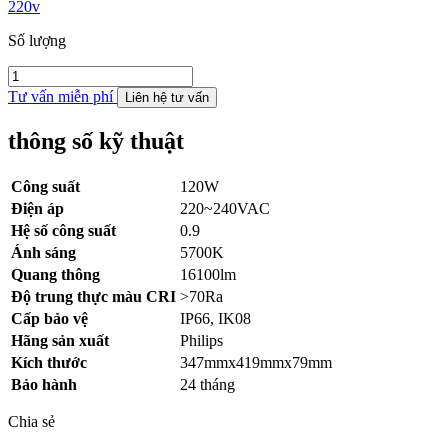
220v
Số lượng
Tư vấn miễn phí
Liên hệ tư vấn
thông số kỹ thuật
Công suất
120W
Điện áp
220~240VAC
Hệ số công suất
0.9
Ánh sáng
5700K
Quang thông
16100lm
Độ trung thực màu CRI
>70Ra
Cấp bảo vệ
IP66, IK08
Hãng sản xuất
Philips
Kích thước
347mmx419mmx79mm
Bảo hành
24 tháng
Chia sẻ