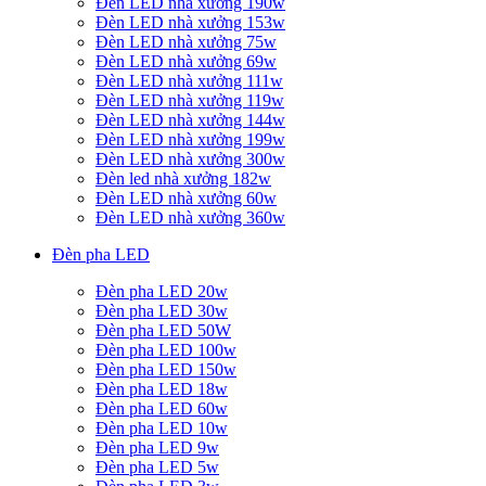
Đèn LED nhà xưởng 190w
Đèn LED nhà xưởng 153w
Đèn LED nhà xưởng 75w
Đèn LED nhà xưởng 69w
Đèn LED nhà xưởng 111w
Đèn LED nhà xưởng 119w
Đèn LED nhà xưởng 144w
Đèn LED nhà xưởng 199w
Đèn LED nhà xưởng 300w
Đèn led nhà xưởng 182w
Đèn LED nhà xưởng 60w
Đèn LED nhà xưởng 360w
Đèn pha LED
Đèn pha LED 20w
Đèn pha LED 30w
Đèn pha LED 50W
Đèn pha LED 100w
Đèn pha LED 150w
Đèn pha LED 18w
Đèn pha LED 60w
Đèn pha LED 10w
Đèn pha LED 9w
Đèn pha LED 5w