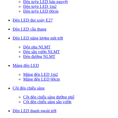
Đèn tuýp LED bán nguyệt
Đèn tuýp LED 1m2
Đèn tuýp LED 60cm
Đèn LED đui xoáy E27
Đèn LED cầu thang
Đèn LED năng lượng mặt trời
Đèn pha NLMT
Đèn sân vườn NLMT
Đèn đường NLMT
Máng đèn LED
Máng đèn LED 1m2
Máng đèn LED 60cm
Cột đèn chiếu sáng
Cột đèn chiếu sáng đường phố
Cột đèn chiếu sáng sân vườn
Đèn LED thanh ngoài trời