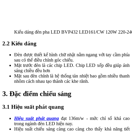
Kiểu dáng đ
èn pha LED BVP432 LED161/CW 120W 220-24
2.2 Kiểu dáng
Đèn được thiết kế hình chữ nhật nằm ngang với tay cầm phía
sau có thể điều chỉnh góc chiếu.
Mặt trước đèn là các chip LED. Chip LED xếp đều giúp ánh
sáng chiều đều hơn
Mặt sau đèn chính là hệ thống tản nhiệt bao gồm nhiều thanh
nhôm cách nhau tạo thành các khe rãnh.
3. Đặc điểm chiếu sáng
3.1 Hiệu suất phát quang
Hiệu suất phát quang
đạt 136m/w - mức chỉ số khá cao
trong ngành đèn LED hiện nay.
Hiệu suất chiếu sáng càng cao càng cho thấy khả năng tiết