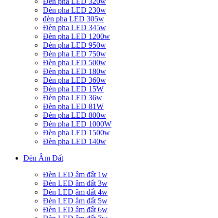
Đèn pha LED 320w
Đèn pha LED 230w
đèn pha LED 305w
Đèn pha LED 345w
Đèn pha LED 1200w
Đèn pha LED 950w
Đèn pha LED 750w
Đèn pha LED 500w
Đèn pha LED 180w
Đèn pha LED 360w
Đèn pha LED 15W
Đèn pha LED 36w
Đèn pha LED 81W
Đèn pha LED 800w
Đèn pha LED 1000W
Đèn pha LED 1500w
Đèn pha LED 140w
Đèn Âm Đất
Đèn LED âm đất 1w
Đèn LED âm đất 3w
Đèn LED âm đất 4w
Đèn LED âm đất 5w
Đèn LED âm đất 6w