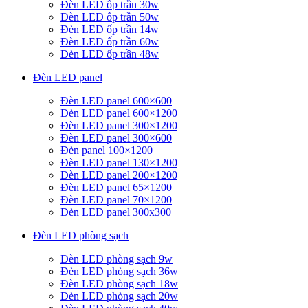
Đèn LED ốp trần 30w
Đèn LED ốp trần 50w
Đèn LED ốp trần 14w
Đèn LED ốp trần 60w
Đèn LED ốp trần 48w
Đèn LED panel
Đèn LED panel 600×600
Đèn LED panel 600×1200
Đèn LED panel 300×1200
Đèn LED panel 300×600
Đèn panel 100×1200
Đèn LED panel 130×1200
Đèn LED panel 200×1200
Đèn LED panel 65×1200
Đèn LED panel 70×1200
Đèn LED panel 300x300
Đèn LED phòng sạch
Đèn LED phòng sạch 9w
Đèn LED phòng sạch 36w
Đèn LED phòng sạch 18w
Đèn LED phòng sạch 20w