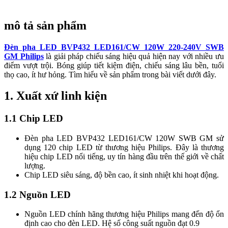
mô tả sản phẩm
Đ
èn pha LED BVP432 LED161/CW 120W 220-240V SWB
GM Philips
là giải pháp chiếu sáng hiệu quả hiện nay với nhiều ưu
điểm vượt trội. Bóng giúp tiết kiệm điện, chiếu sáng lâu bền, tuổi
thọ cao, ít hư hỏng. Tìm hiểu về sản phẩm trong bài viết dưới đây.
1. Xuất xứ linh kiện
1.1 Chip LED
Đèn pha LED BVP432 LED161/CW 120W SWB GM
sử
dụng 120 chip LED từ thương hiệu Philips. Đây là thương
hiệu chip LED nổi tiếng, uy tín hàng đầu trên thế giới về chất
lượng.
Chip LED siêu sáng, độ bền cao, ít sinh nhiệt khi hoạt động.
1.2 Nguồn LED
Nguồn LED chính hãng thương hiệu Philips mang đến độ ổn
định cao cho đèn LED. Hệ số công suất nguồn đạt 0.9