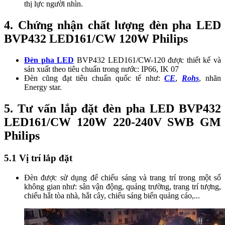
thị lực người nhìn.
4. Chứng nhận chất lượng đ
èn pha LED
BVP432 LED161/CW 120W Philips
Đèn pha LED
BVP432 LED161/CW-120 được thiết kế và
sản xuất theo tiêu chuẩn trong nước: IP66, IK 07
Đèn cũng đạt tiêu chuẩn quốc tế như:
CE
,
Rohs
, nhãn
Energy star.
5. Tư vấn lắp đặt đ
èn pha LED BVP432
LED161/CW 120W 220-240V SWB GM
Philips
5.1 Vị trí lắp đặt
Đèn được sử dụng để chiếu sáng và trang trí trong một số
không gian như: sân vận động, quảng trường, trang trí tượng,
chiếu hắt tòa nhà, hắt cây, chiếu sáng biển quảng cáo,...