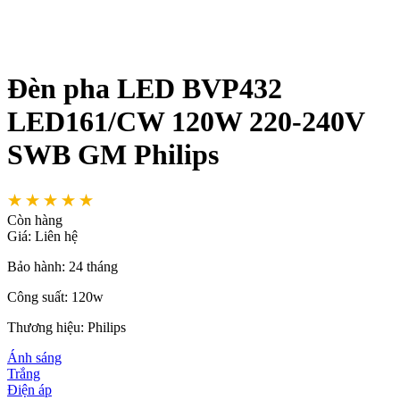
Đèn pha LED BVP432
LED161/CW 120W 220-240V
SWB GM Philips
Còn hàng
Giá:
Liên hệ
Bảo hành:
24 tháng
Công suất:
120w
Thương hiệu:
Philips
Ánh sáng
Trắng
Điện áp