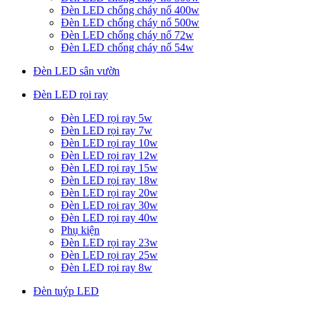
Đèn LED chống cháy nổ 400w
Đèn LED chống cháy nổ 500w
Đèn LED chống cháy nổ 72w
Đèn LED chống cháy nổ 54w
Đèn LED sân vườn
Đèn LED rọi ray
Đèn LED rọi ray 5w
Đèn LED rọi ray 7w
Đèn LED rọi ray 10w
Đèn LED rọi ray 12w
Đèn LED rọi ray 15w
Đèn LED rọi ray 18w
Đèn LED rọi ray 20w
Đèn LED rọi ray 30w
Đèn LED rọi ray 40w
Phụ kiện
Đèn LED rọi ray 23w
Đèn LED rọi ray 25w
Đèn LED rọi ray 8w
Đèn tuýp LED