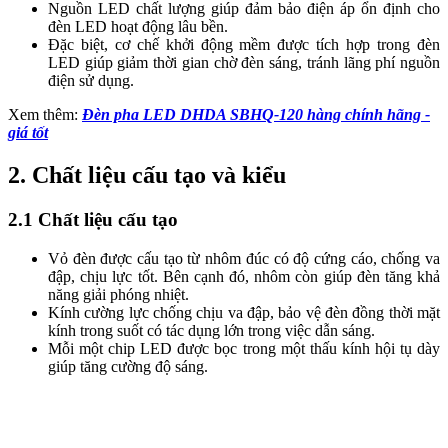
Nguồn LED chất lượng giúp đảm bảo điện áp ổn định cho
đèn LED hoạt động lâu bền.
Đặc biệt, cơ chế khởi động mềm được tích hợp trong đèn
LED giúp giảm thời gian chờ đèn sáng, tránh lãng phí nguồn
điện sử dụng.
Xem thêm:
Đèn pha LED DHDA SBHQ-120 hàng chính hãng -
giá tốt
2. Chất liệu cấu tạo và kiểu
2.1 Chất liệu cấu tạo
Vỏ đèn được cấu tạo từ nhôm đúc có độ cứng cáo, chống va
đập, chịu lực tốt. Bên cạnh đó, nhôm còn giúp đèn tăng khả
năng giải phóng nhiệt.
Kính cường lực chống chịu va đập, bảo vệ đèn đồng thời mặt
kính trong suốt có tác dụng lớn trong việc dẫn sáng.
Mỗi một chip LED được bọc trong một thấu kính hội tụ dày
giúp tăng cường độ sáng.