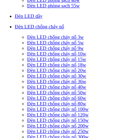
Đèn LED phòng sạch 40w
Đèn LED phòng sạch 55w
Đèn LED dây
Đèn LED chống cháy nổ
Đèn LED chống cháy nổ 3w
Đèn LED chống cháy nổ 5w
Đèn LED chống cháy nổ 9w
Đèn LED chống cháy nổ 10w
Đèn LED chống cháy nổ 15w
Đèn LED chống cháy nổ 18w
Đèn LED chống cháy nổ 20w
Đèn LED chống cháy nổ 30w
Đèn LED chống cháy nổ 36w
Đèn LED chống cháy nổ 40w
Đèn LED chống cháy nổ 50w
Đèn LED chống cháy nổ 60w
Đèn LED chống cháy nổ 80w
Đèn LED chống cháy nổ 100w
Đèn LED chống cháy nổ 120w
Đèn LED chống cháy nổ 150w
Đèn LED chống cháy nổ 200w
Đèn LED chống cháy nổ 250w
Đèn LED chống cháy nổ 300w