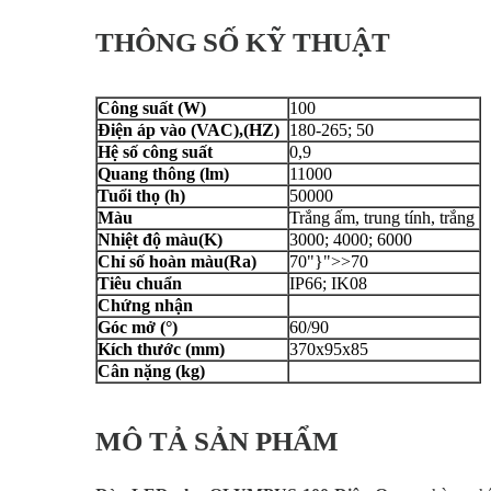
THÔNG SỐ KỸ THUẬT
Công suất (W)
100
Điện áp vào (VAC),(HZ)
180-265; 50
Hệ số công suất
0,9
Quang thông (lm)
11000
Tuổi thọ (h)
50000
Màu
Trắng ấm, trung tính, trắng
Nhiệt độ màu(K)
3000; 4000; 6000
Chỉ số hoàn màu(Ra)
70"}">>70
Tiêu chuẩn
IP66; IK08
Chứng nhận
Góc mở (°)
60/90
Kích thước (mm)
370x95x85
Cân nặng (kg)
MÔ TẢ SẢN PHẨM