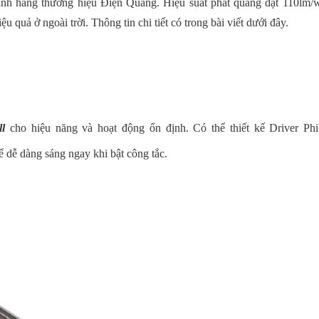
ính hãng thương hiệu Điện Quang. Hiệu suất phát quang đạt 110lm/w 
quả ở ngoài trời. Thông tin chi tiết có trong bài viết dưới đây.
D
l
cho hiệu năng và hoạt động ổn định. Có thể thiết kế Driver Phill
 dễ dàng sáng ngay khi bật công tắc.