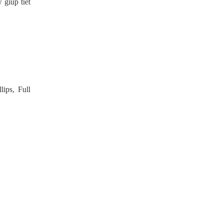
giúp tiết
ips, Full