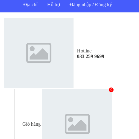
Địa chỉ
Hỗ trợ
Đăng nhập / Đăng ký
Hotline
033 259 9699
0
Giỏ hàng