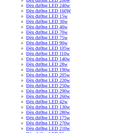
Đèn đường LED 200w
Đèn đường LED 240w
Đèn đường LED 160W
Đèn đường LED 15w
Đèn đường LED 30w
Đèn đường LED 40w
Đèn đường LED 70w
Đèn đường LED 75w
Đèn đường LED 90w
Đèn đường LED 105w
Đèn đường LED 110w
Đèn đường LED 140w
Đèn đường LED 28w
Đèn đường LED 190w
Đèn đường LED 205w
Đèn đường LED 220w
Đèn đường LED 250w
Đèn đường LED 290w
Đèn đường LED 260w
Đèn đường LED 42w
Đèn đường LED 130w
Đèn đường LED 280w
Đèn đường LED 175w
Đèn đường LED 270w
Đèn đường LED 210w