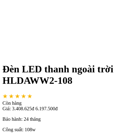
Đèn LED thanh ngoài trời
HLDAWW2-108
Còn hàng
Giá:
3.408.625đ
6.197.500đ
Bảo hành:
24 tháng
Công suất:
108w