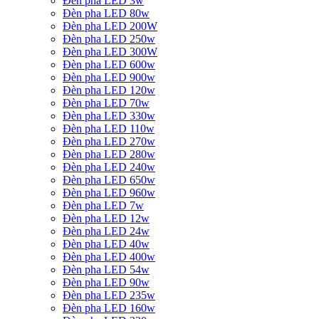
Đèn pha LED 3w
Đèn pha LED 80w
Đèn pha LED 200W
Đèn pha LED 250w
Đèn pha LED 300W
Đèn pha LED 600w
Đèn pha LED 900w
Đèn pha LED 120w
Đèn pha LED 70w
Đèn pha LED 330w
Đèn pha LED 110w
Đèn pha LED 270w
Đèn pha LED 280w
Đèn pha LED 240w
Đèn pha LED 650w
Đèn pha LED 960w
Đèn pha LED 7w
Đèn pha LED 12w
Đèn pha LED 24w
Đèn pha LED 40w
Đèn pha LED 400w
Đèn pha LED 54w
Đèn pha LED 90w
Đèn pha LED 235w
Đèn pha LED 160w