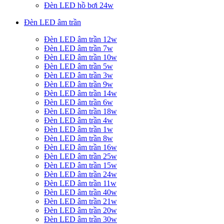
Đèn LED hồ bơi 24w
Đèn LED âm trần
Đèn LED âm trần 12w
Đèn LED âm trần 7w
Đèn LED âm trần 10w
Đèn LED âm trần 5w
Đèn LED âm trần 3w
Đèn LED âm trần 9w
Đèn LED âm trần 14w
Đèn LED âm trần 6w
Đèn LED âm trần 18w
Đèn LED âm trần 4w
Đèn LED âm trần 1w
Đèn LED âm trần 8w
Đèn LED âm trần 16w
Đèn LED âm trần 25w
Đèn LED âm trần 15w
Đèn LED âm trần 24w
Đèn LED âm trần 11w
Đèn LED âm trần 40w
Đèn LED âm trần 21w
Đèn LED âm trần 20w
Đèn LED âm trần 30w