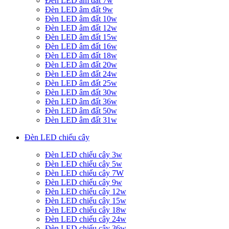
Đèn LED âm đất 7w
Đèn LED âm đất 9w
Đèn LED âm đất 10w
Đèn LED âm đất 12w
Đèn LED âm đất 15w
Đèn LED âm đất 16w
Đèn LED âm đất 18w
Đèn LED âm đất 20w
Đèn LED âm đất 24w
Đèn LED âm đất 25w
Đèn LED âm đất 30w
Đèn LED âm đất 36w
Đèn LED âm đất 50w
Đèn LED âm đất 31w
Đèn LED chiếu cây
Đèn LED chiếu cây 3w
Đèn LED chiếu cây 5w
Đèn LED chiếu cây 7W
Đèn LED chiếu cây 9w
Đèn LED chiếu cây 12w
Đèn LED chiếu cây 15w
Đèn LED chiếu cây 18w
Đèn LED chiếu cây 24w
Đèn LED chiếu cây 36w