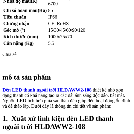
Nhiệt độ màu(K)
6700
Chỉ số hoàn màu(Ra)
85
Tiêu chuẩn
IP66
Chứng nhận
CE. RoHS
Góc mở (°)
15/30/45/60/90/120
Kích thước (mm)
1000x75x70
Cân nặng (Kg)
5.5
Chia sẻ
mô tả sản phẩm
Đèn LED thanh ngoài trời HLDAWW2-108
thiết kế nhỏ gọn
dạng thanh có khả năng tạo ra các dải ánh sáng độc đáo, bắt mắt.
Nguồn LED tích hợp phía sau thân đèn giúp đèn hoạt động ổn định
và dễ tháo lắp. Dưới đây là thông tin chi tiết về sản phẩm:
1. Xuất xứ linh kiện đèn LED thanh
ngoài trời HLDAWW2-108