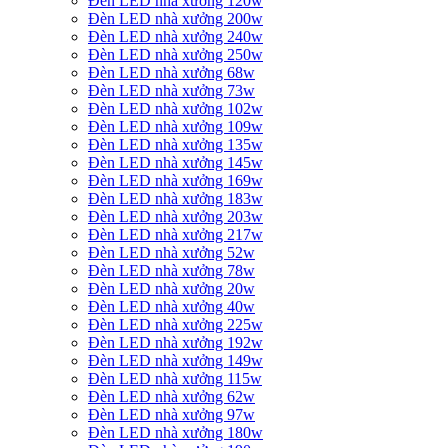
Đèn LED nhà xưởng 120w
Đèn LED nhà xưởng 200w
Đèn LED nhà xưởng 240w
Đèn LED nhà xưởng 250w
Đèn LED nhà xưởng 68w
Đèn LED nhà xưởng 73w
Đèn LED nhà xưởng 102w
Đèn LED nhà xưởng 109w
Đèn LED nhà xưởng 135w
Đèn LED nhà xưởng 145w
Đèn LED nhà xưởng 169w
Đèn LED nhà xưởng 183w
Đèn LED nhà xưởng 203w
Đèn LED nhà xưởng 217w
Đèn LED nhà xưởng 52w
Đèn LED nhà xưởng 78w
Đèn LED nhà xưởng 20w
Đèn LED nhà xưởng 40w
Đèn LED nhà xưởng 225w
Đèn LED nhà xưởng 192w
Đèn LED nhà xưởng 149w
Đèn LED nhà xưởng 115w
Đèn LED nhà xưởng 62w
Đèn LED nhà xưởng 97w
Đèn LED nhà xưởng 180w