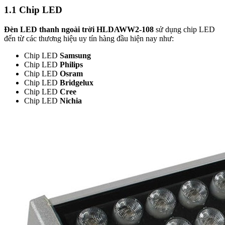
1.1 Chip LED
Đèn LED thanh ngoài trời HLDAWW2-108
sử dụng chip LED
đến từ các thương hiệu uy tín hàng đầu hiện nay như:
Chip LED
Samsung
Chip LED
Philips
Chip LED
Osram
Chip LED
Bridgelux
Chip LED
Cree
Chip LED
Nichia