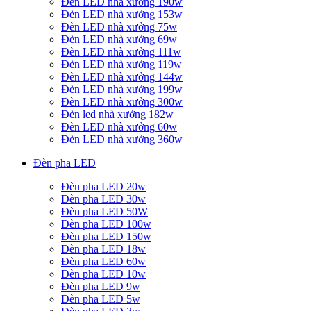
Đèn LED nhà xưởng 190w
Đèn LED nhà xưởng 153w
Đèn LED nhà xưởng 75w
Đèn LED nhà xưởng 69w
Đèn LED nhà xưởng 111w
Đèn LED nhà xưởng 119w
Đèn LED nhà xưởng 144w
Đèn LED nhà xưởng 199w
Đèn LED nhà xưởng 300w
Đèn led nhà xưởng 182w
Đèn LED nhà xưởng 60w
Đèn LED nhà xưởng 360w
Đèn pha LED
Đèn pha LED 20w
Đèn pha LED 30w
Đèn pha LED 50W
Đèn pha LED 100w
Đèn pha LED 150w
Đèn pha LED 18w
Đèn pha LED 60w
Đèn pha LED 10w
Đèn pha LED 9w
Đèn pha LED 5w