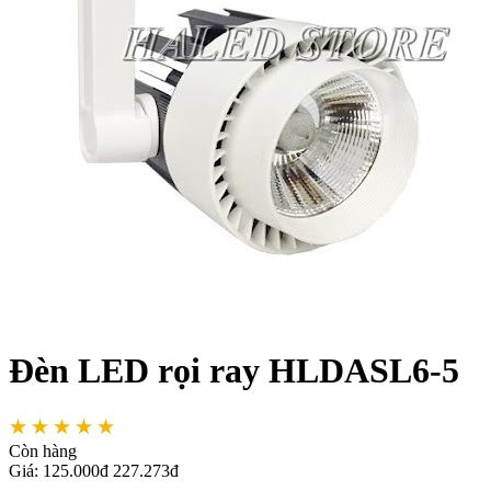
Đèn LED rọi ray HLDASL6-5
Còn hàng
Giá:
125.000đ
227.273đ