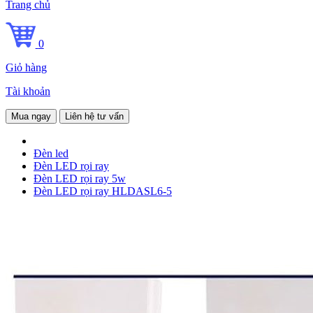
Trang chủ
0
Giỏ hàng
Tài khoản
Mua ngay
Liên hệ tư vấn
Đèn led
Đèn LED rọi ray
Đèn LED rọi ray 5w
Đèn LED rọi ray HLDASL6-5