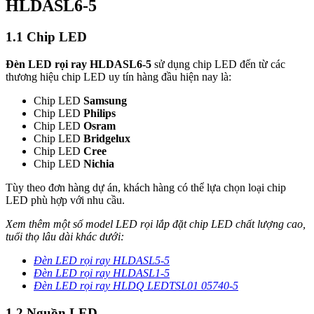
HLDASL6-5
1.1 Chip LED
Đèn LED rọi ray HLDASL6-5
sử dụng chip LED đến từ các
thương hiệu chip LED uy tín hàng đầu hiện nay là:
Chip LED
Samsung
Chip LED
Philips
Chip LED
Osram
Chip LED
Bridgelux
Chip LED
Cree
Chip LED
Nichia
Tùy theo đơn hàng dự án, khách hàng có thể lựa chọn loại chip
LED phù hợp với nhu cầu.
Xem thêm một số model LED rọi lắp đặt chip LED chất lượng cao,
tuổi thọ lâu dài khác dưới:
Đèn LED rọi ray HLDASL5-5
Đèn LED rọi ray HLDASL1-5
Đèn LED rọi ray HLDQ LEDTSL01 05740-5
1.2 Nguồn LED