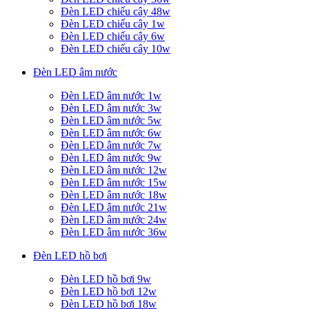
Đèn LED chiếu cây 48w
Đèn LED chiếu cây 1w
Đèn LED chiếu cây 6w
Đèn LED chiếu cây 10w
Đèn LED âm nước
Đèn LED âm nước 1w
Đèn LED âm nước 3w
Đèn LED âm nước 5w
Đèn LED âm nước 6w
Đèn LED âm nước 7w
Đèn LED âm nước 9w
Đèn LED âm nước 12w
Đèn LED âm nước 15w
Đèn LED âm nước 18w
Đèn LED âm nước 21w
Đèn LED âm nước 24w
Đèn LED âm nước 36w
Đèn LED hồ bơi
Đèn LED hồ bơi 9w
Đèn LED hồ bơi 12w
Đèn LED hồ bơi 18w