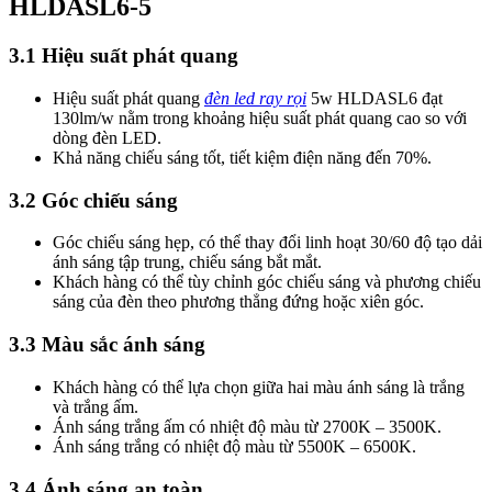
HLDASL6-5
3.1 Hiệu suất phát quang
Hiệu suất phát quang
đèn led ray rọi
5w HLDASL6
đạt
130lm/w nằm trong khoảng hiệu suất phát quang cao so với
dòng đèn LED.
Khả năng chiếu sáng tốt, tiết kiệm điện năng đến 70%.
3.2 Góc chiếu sáng
Góc chiếu sáng hẹp, có thể thay đổi linh hoạt 30/60 độ tạo dải
ánh sáng tập trung, chiếu sáng bắt mắt.
Khách hàng có thể tùy chỉnh góc chiếu sáng và phương chiếu
sáng của đèn theo phương thẳng đứng hoặc xiên góc.
3.3 Màu sắc ánh sáng
Khách hàng có thể lựa chọn giữa hai màu ánh sáng là trắng
và trắng ấm.
Ánh sáng trắng ấm có nhiệt độ màu từ 2700K – 3500K.
Ánh sáng trắng có nhiệt độ màu từ 5500K – 6500K.
3.4 Ánh sáng an toàn