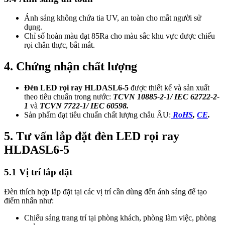
Ánh sáng không chứa tia UV, an toàn cho mắt người sử
dụng.
Chỉ số hoàn màu đạt 85Ra cho màu sắc khu vực được chiếu
rọi chân thực, bắt mắt.
4. Chứng nhận chất lượng
Đèn LED rọi ray HLDASL6-5
được thiết kế và sản xuất
theo tiêu chuẩn trong nước:
TCVN 10885-2-1/ IEC 62722-2-
1
và
TCVN 7722-1/ IEC 60598
.
Sản phẩm đạt tiêu chuẩn chất lượng châu ÂU:
RoHS
,
CE
.
5. Tư vấn lắp đặt đèn LED rọi ray
HLDASL6-5
5.1 Vị trí lắp đặt
Đèn thích hợp lắp đặt tại các vị trí cần dùng đến ánh sáng để tạo
điểm nhấn như:
Chiếu sáng trang trí tại phòng khách, phòng làm việc, phòng