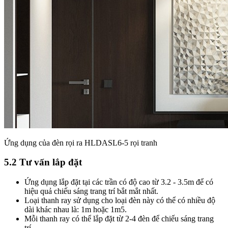
Ứng dụng của đèn rọi ra HLDASL6-5 rọi tranh
5.2 Tư vấn lắp đặt
Ứng dụng lắp đặt tại các trần có độ cao từ 3.2 - 3.5m để có
hiệu quả chiếu sáng trang trí bắt mắt nhất.
Loại thanh ray sử dụng cho loại đèn này có thể có nhiều độ
dài khác nhau là: 1m hoặc 1m5.
Mỗi thanh ray có thể lắp đặt từ 2-4 đèn để chiếu sáng trang
trí.