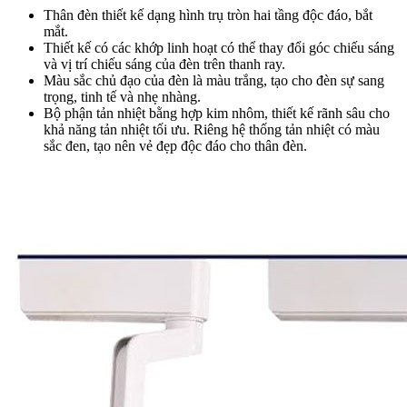
Thân đèn thiết kế dạng hình trụ tròn hai tầng độc đáo, bắt
mắt.
Thiết kế có các khớp linh hoạt có thể thay đổi góc chiếu sáng
và vị trí chiếu sáng của đèn trên thanh ray.
Màu sắc chủ đạo của đèn là màu trắng, tạo cho đèn sự sang
trọng, tinh tế và nhẹ nhàng.
Bộ phận tản nhiệt bằng hợp kim nhôm, thiết kế rãnh sâu cho
khả năng tản nhiệt tối ưu. Riêng hệ thống tản nhiệt có màu
sắc đen, tạo nên vẻ đẹp độc đáo cho thân đèn.