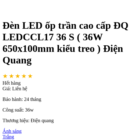
Đèn LED ốp trần cao cấp ĐQ
LEDCCL17 36 S ( 36W
650x100mm kiểu treo ) Điện
Quang
Hết hàng
Giá:
Liên hệ
Bảo hành:
24 tháng
Công suất:
36w
Thương hiệu:
Điện quang
Ánh sáng
Trắng