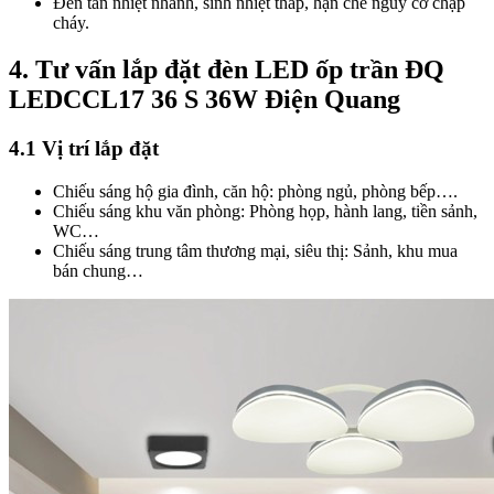
Đèn tản nhiệt nhanh, sinh nhiệt thấp, hạn chế nguy cơ chập
cháy.
4. Tư vấn lắp đặt đèn LED ốp trần ĐQ
LEDCCL17 36 S 36W Điện Quang
4.1 Vị trí lắp đặt
Chiếu sáng hộ gia đình, căn hộ: phòng ngủ, phòng bếp….
Chiếu sáng khu văn phòng: Phòng họp, hành lang, tiền sảnh,
WC…
Chiếu sáng trung tâm thương mại, siêu thị: Sảnh, khu mua
bán chung…