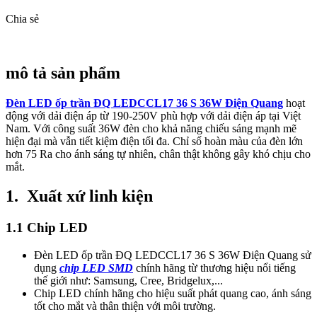
Chia sẻ
mô tả sản phẩm
Đèn LED ốp trần ĐQ LEDCCL17 36 S 36W Điện Quang
hoạt
động với dải điện áp từ 190-250V phù hợp với dải điện áp tại Việt
Nam. Với công suất 36W đèn cho khả năng chiếu sáng mạnh mẽ
hiện đại mà vẫn tiết kiệm điện tối đa. Chỉ số hoàn màu của đèn lớn
hơn 75 Ra cho ánh sáng tự nhiên, chân thật không gây khó chịu cho
mắt.
1. Xuất xứ linh kiện
1.1 Chip LED
Đèn LED ốp trần ĐQ LEDCCL17 36 S 36W Điện Quang sử
dụng
chip LED SMD
chính hãng từ thương hiệu nổi tiếng
thế giới như: Samsung, Cree, Bridgelux,...
Chip LED chính hãng cho hiệu suất phát quang cao, ánh sáng
tốt cho mắt và thân thiện với môi trường.