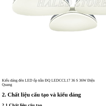
Kiểu dáng đèn LED ốp trần ĐQ LEDCCL17 36 S 36W Điện
Quang
2. Chất liệu cấu tạo và kiểu dáng
2.1 Chất liệu cấu tạo