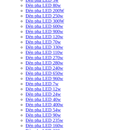
Đèn pha LED 3w
Đèn pha LED 80w
Đèn pha LED 200W
Đèn pha LED 250w
Đèn pha LED 300W
Đèn pha LED 600w
Đèn pha LED 900w
Đèn pha LED 120w
Đèn pha LED 70w
Đèn pha LED 330w
Đèn pha LED 110w
Đèn pha LED 270w
Đèn pha LED 280w
Đèn pha LED 240w
Đèn pha LED 650w
Đèn pha LED 960w
Đèn pha LED 7w
Đèn pha LED 12w
Đèn pha LED 24w
Đèn pha LED 40w
Đèn pha LED 400w
Đèn pha LED 54w
Đèn pha LED 90w
Đèn pha LED 235w
Đèn pha LED 160w