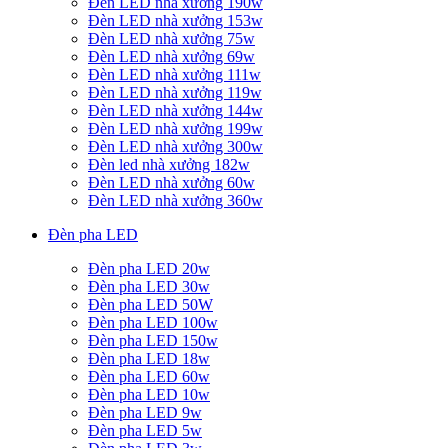
Đèn LED nhà xưởng 190w
Đèn LED nhà xưởng 153w
Đèn LED nhà xưởng 75w
Đèn LED nhà xưởng 69w
Đèn LED nhà xưởng 111w
Đèn LED nhà xưởng 119w
Đèn LED nhà xưởng 144w
Đèn LED nhà xưởng 199w
Đèn LED nhà xưởng 300w
Đèn led nhà xưởng 182w
Đèn LED nhà xưởng 60w
Đèn LED nhà xưởng 360w
Đèn pha LED
Đèn pha LED 20w
Đèn pha LED 30w
Đèn pha LED 50W
Đèn pha LED 100w
Đèn pha LED 150w
Đèn pha LED 18w
Đèn pha LED 60w
Đèn pha LED 10w
Đèn pha LED 9w
Đèn pha LED 5w