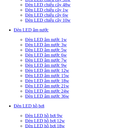
Đèn LED chiếu cây 48w
Đèn LED chiếu cây 1w
Đèn LED chiếu cây 6w
Đèn LED chiếu cây 10w
Đèn LED âm nước
Đèn LED âm nước 1w
Đèn LED âm nước 3w
Đèn LED âm nước 5w
Đèn LED âm nước 6w
Đèn LED âm nước 7w
Đèn LED âm nước 9w
Đèn LED âm nước 12w
Đèn LED âm nước 15w
Đèn LED âm nước 18w
Đèn LED âm nước 21w
Đèn LED âm nước 24w
Đèn LED âm nước 36w
Đèn LED hồ bơi
Đèn LED hồ bơi 9w
Đèn LED hồ bơi 12w
Đèn LED hồ bơi 18w