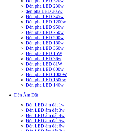
Đèn pha LED 320w
Đèn pha LED 230w
đèn pha LED 305w
Đèn pha LED 345w
Đèn pha LED 1200w
Đèn pha LED 950w
Đèn pha LED 750w
Đèn pha LED 500w
Đèn pha LED 180w
Đèn pha LED 360w
Đèn pha LED 15W
Đèn pha LED 36w
Đèn pha LED 81W
Đèn pha LED 800w
Đèn pha LED 1000W
Đèn pha LED 1500w
Đèn pha LED 140w
Đèn Âm Đất
Đèn LED âm đất 1w
Đèn LED âm đất 3w
Đèn LED âm đất 4w
Đèn LED âm đất 5w
Đèn LED âm đất 6w