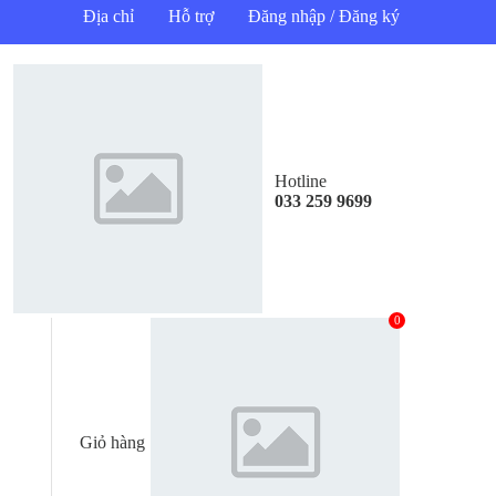
Địa chỉ
Hỗ trợ
Đăng nhập / Đăng ký
Hotline
033 259 9699
0
Giỏ hàng