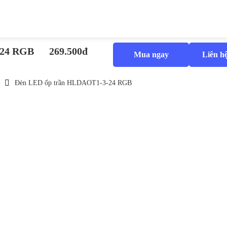
-24 RGB
269.500đ
Mua ngay
Liên hệ
Đèn LED ốp trần HLDAOT1-3-24 RGB