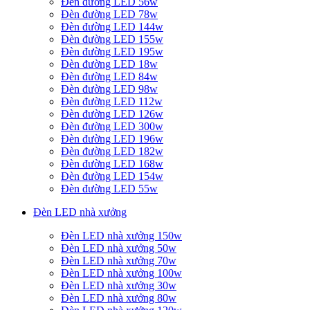
Đèn đường LED 56w
Đèn đường LED 78w
Đèn đường LED 144w
Đèn đường LED 155w
Đèn đường LED 195w
Đèn đường LED 18w
Đèn đường LED 84w
Đèn đường LED 98w
Đèn đường LED 112w
Đèn đường LED 126w
Đèn đường LED 300w
Đèn đường LED 196w
Đèn đường LED 182w
Đèn đường LED 168w
Đèn đường LED 154w
Đèn đường LED 55w
Đèn LED nhà xưởng
Đèn LED nhà xưởng 150w
Đèn LED nhà xưởng 50w
Đèn LED nhà xưởng 70w
Đèn LED nhà xưởng 100w
Đèn LED nhà xưởng 30w
Đèn LED nhà xưởng 80w