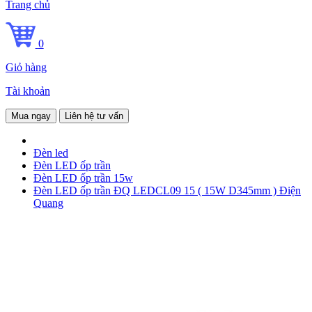
Trang chủ
0
Giỏ hàng
Tài khoản
Mua ngay
Liên hệ tư vấn
Đèn led
Đèn LED ốp trần
Đèn LED ốp trần 15w
Đèn LED ốp trần ĐQ LEDCL09 15 ( 15W D345mm ) Điện
Quang