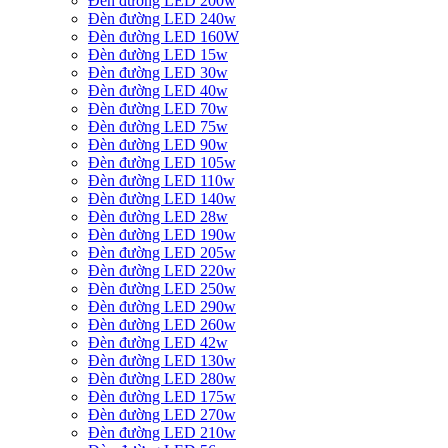
Đèn đường LED 200w
Đèn đường LED 240w
Đèn đường LED 160W
Đèn đường LED 15w
Đèn đường LED 30w
Đèn đường LED 40w
Đèn đường LED 70w
Đèn đường LED 75w
Đèn đường LED 90w
Đèn đường LED 105w
Đèn đường LED 110w
Đèn đường LED 140w
Đèn đường LED 28w
Đèn đường LED 190w
Đèn đường LED 205w
Đèn đường LED 220w
Đèn đường LED 250w
Đèn đường LED 290w
Đèn đường LED 260w
Đèn đường LED 42w
Đèn đường LED 130w
Đèn đường LED 280w
Đèn đường LED 175w
Đèn đường LED 270w
Đèn đường LED 210w