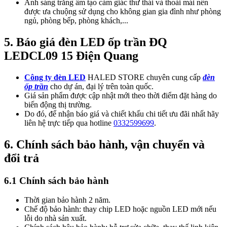
Ánh sáng trắng ấm tạo cảm giác thư thái và thoải mái nên
được ưa chuộng sử dụng cho không gian gia đình như phòng
ngủ, phòng bếp, phòng khách,...
5. Báo giá đèn LED ốp trần ĐQ
LEDCL09 15 Điện Quang
Công ty đèn LED
HALED STORE chuyên cung cấp
đèn
ốp trần
cho dự án, đại lý trên toàn quốc.
Giá sản phẩm được cập nhật mới theo thời điểm đặt hàng do
biến động thị trường.
Do đó, để nhận báo giá và chiết khấu chi tiết ưu đãi nhất hãy
liên hệ trực tiếp qua hotline
0332599699
.
6. Chính sách bảo hành, vận chuyển và
đổi trả
6.1 Chính sách bảo hành
Thời gian bảo hành 2 năm.
Chế độ bảo hành: thay chip LED hoặc nguồn LED mới nếu
lỗi do nhà sản xuất.