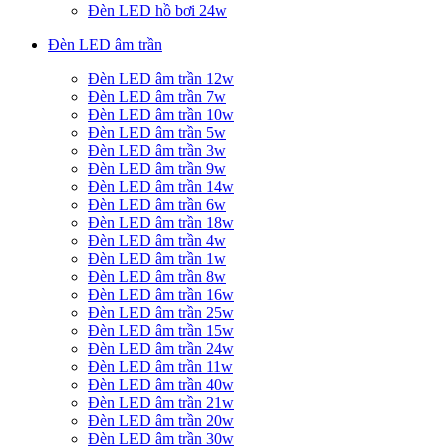
Đèn LED hồ bơi 24w
Đèn LED âm trần
Đèn LED âm trần 12w
Đèn LED âm trần 7w
Đèn LED âm trần 10w
Đèn LED âm trần 5w
Đèn LED âm trần 3w
Đèn LED âm trần 9w
Đèn LED âm trần 14w
Đèn LED âm trần 6w
Đèn LED âm trần 18w
Đèn LED âm trần 4w
Đèn LED âm trần 1w
Đèn LED âm trần 8w
Đèn LED âm trần 16w
Đèn LED âm trần 25w
Đèn LED âm trần 15w
Đèn LED âm trần 24w
Đèn LED âm trần 11w
Đèn LED âm trần 40w
Đèn LED âm trần 21w
Đèn LED âm trần 20w
Đèn LED âm trần 30w