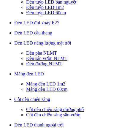
Đèn tuýp LED bán nguyệt
Đèn tuýp LED 1m2
Đèn tuýp LED 60cm
Đèn LED đui xoáy E27
Đèn LED cầu thang
Đèn LED năng lượng mặt trời
Đèn pha NLMT
Đèn sân vườn NLMT
Đèn đường NLMT
Máng đèn LED
Máng đèn LED 1m2
Máng đèn LED 60cm
Cột đèn chiếu sáng
Cột đèn chiếu sáng đường phố
Cột đèn chiếu sáng sân vườn
Đèn LED thanh ngoài trời