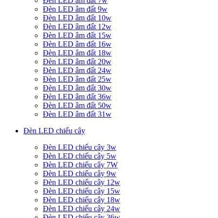
Đèn LED âm đất 7w
Đèn LED âm đất 9w
Đèn LED âm đất 10w
Đèn LED âm đất 12w
Đèn LED âm đất 15w
Đèn LED âm đất 16w
Đèn LED âm đất 18w
Đèn LED âm đất 20w
Đèn LED âm đất 24w
Đèn LED âm đất 25w
Đèn LED âm đất 30w
Đèn LED âm đất 36w
Đèn LED âm đất 50w
Đèn LED âm đất 31w
Đèn LED chiếu cây
Đèn LED chiếu cây 3w
Đèn LED chiếu cây 5w
Đèn LED chiếu cây 7W
Đèn LED chiếu cây 9w
Đèn LED chiếu cây 12w
Đèn LED chiếu cây 15w
Đèn LED chiếu cây 18w
Đèn LED chiếu cây 24w
Đèn LED chiếu cây 36w