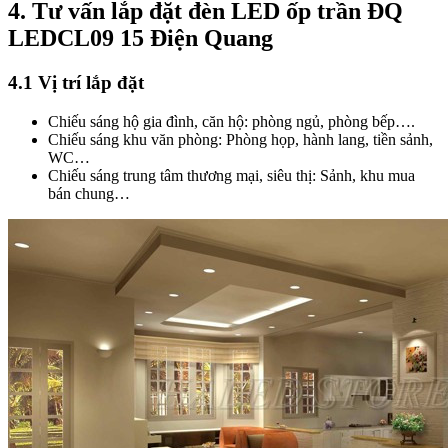
4. Tư vấn lắp đặt đèn LED ốp trần ĐQ
LEDCL09 15 Điện Quang
4.1 Vị trí lắp đặt
Chiếu sáng hộ gia đình, căn hộ: phòng ngủ, phòng bếp….
Chiếu sáng khu văn phòng: Phòng họp, hành lang, tiền sảnh,
WC…
Chiếu sáng trung tâm thương mại, siêu thị: Sảnh, khu mua
bán chung…