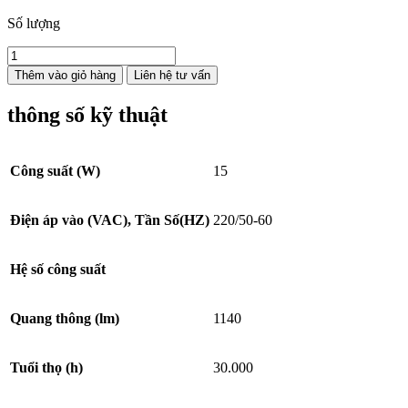
Số lượng
Thêm vào giỏ hàng
Liên hệ tư vấn
thông số kỹ thuật
Công suất (W)
15
Điện áp vào (VAC), Tần Số(HZ)
220/50-60
Hệ số công suất
Quang thông (lm)
1140
Tuổi thọ (h)
30.000